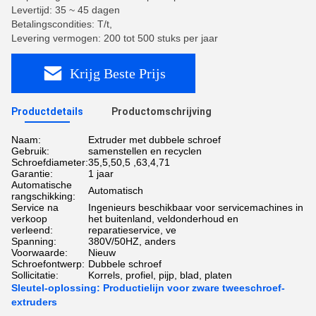
Levertijd: 35 ~ 45 dagen
Betalingscondities: T/t,
Levering vermogen: 200 tot 500 stuks per jaar
Krijg Beste Prijs
Productdetails
Productomschrijving
Naam:
Extruder met dubbele schroef
Gebruik:
samenstellen en recyclen
Schroefdiameter:
35,5,50,5 ,63,4,71
Garantie:
1 jaar
Automatische
Automatisch
rangschikking:
Service na
Ingenieurs beschikbaar voor servicemachines in
verkoop
het buitenland, veldonderhoud en
verleend:
reparatieservice, ve
Spanning:
380V/50HZ, anders
Voorwaarde:
Nieuw
Schroefontwerp:
Dubbele schroef
Sollicitatie:
Korrels, profiel, pijp, blad, platen
Sleutel-oplossing: Productielijn voor zware tweeschroef-
extruders