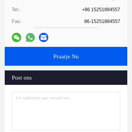
Tel.:
+86 15251884557
Fax:
86-15251884557
Praatje Nu
Post ons