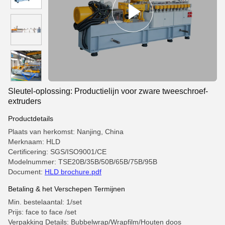
Sleutel-oplossing: Productielijn voor zware tweeschroef-
extruders
Productdetails
Plaats van herkomst: Nanjing, China
Merknaam: HLD
Certificering: SGS/ISO9001/CE
Modelnummer: TSE20B/35B/50B/65B/75B/95B
Document:
HLD brochure.pdf
Betaling & het Verschepen Termijnen
Min. bestelaantal: 1/set
Prijs: face to face /set
Verpakking Details: Bubbelwrap/Wrapfilm/Houten doos