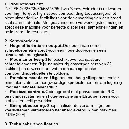
1. Productoverzicht
De TSE-20/26/35/50/65/75/95 Twin Screw Extruder is ontworpen
voor high-torque, high-speed compounding toepassingen.het
biedt uitzonderlijke flexibiliteit voor de verwerking van een breed
scala aan materialenMet geavanceerde verwerkingstechnologie
zorgt deze machine voor perfecte dispersies, samenstellingen en
pelletizerende resultaten.
2. Kernvoordelen
Hoge efficiëntie en output:
De geoptimaliseerde
schroefgeometrie zorgt voor een hoge doorvoer en een
uitstekende mengkwaliteit.
Modulair ontwerp:
Het beschikt over aanpasbare
schroefelementen (bijv. nauwkeurig ontworpen sets van 32
stukken) en uitwisselbare vaten om aan specifieke
compoundingbehoeften te voldoen.
Premium materialen:
Uitgerust met hoog slijtagebestendige
bimetalen vaten en hoogwaardige sproeielementen van legering
voor een langere levensduur.
Precieze controle:
Geïntegreerd met geavanceerde PLC-
besturingssystemen en hoge-precisie smeltdruk sensoren voor
stabiele en veilige werking.
Energiebesparing:
Geoptimaliseerde verwarmings- en
koelsystemen verminderen het energieverbruik met maximaal
[10%~20%].
3. Technische specificaties