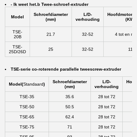
- Ik weet het.
b Twee-schroef-extruder
Schroefdiameter
L/D-
Hoofdmotorv
Model
(mm)
verhouding
(KW)
TSE-
21.7
32-52
4 tot en me
20B
TSE-
25
32-52
11
25D/26D
TSE-serie co-roterende parallelle tweescrew-extruder
Schroefdiameter
L/D-
Hoof
Model
(
Standaard
)
(mm)
verhouding
TSE-35
35.6
28 tot 72
TSE-50
50.5
28 tot 72
55
TSE-65
62.4
28 tot 72
75
TSE-75
71
28 tot 72