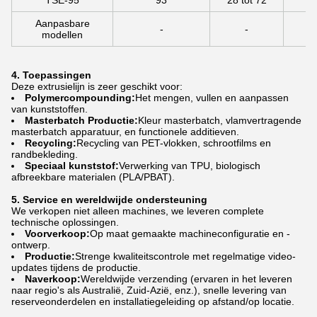
TSE-95
93
28 tot 72
Aanpasbare
-
-
modellen
4. Toepassingen
Deze extrusielijn is zeer geschikt voor:
Polymercompounding:
Het mengen, vullen en aanpassen
van kunststoffen.
Masterbatch Productie:
Kleur masterbatch, vlamvertragende
masterbatch apparatuur, en functionele additieven.
Recycling:
Recycling van PET-vlokken, schrootfilms en
randbekleding.
Speciaal kunststof:
Verwerking van TPU, biologisch
afbreekbare materialen (PLA/PBAT).
5. Service en wereldwijde ondersteuning
We verkopen niet alleen machines, we leveren complete
technische oplossingen.
Voorverkoop:
Op maat gemaakte machineconfiguratie en -
ontwerp.
Productie:
Strenge kwaliteitscontrole met regelmatige video-
updates tijdens de productie.
Naverkoop:
Wereldwijde verzending (ervaren in het leveren
naar regio's als Australië, Zuid-Azië, enz.), snelle levering van
reserveonderdelen en installatiegeleiding op afstand/op locatie.