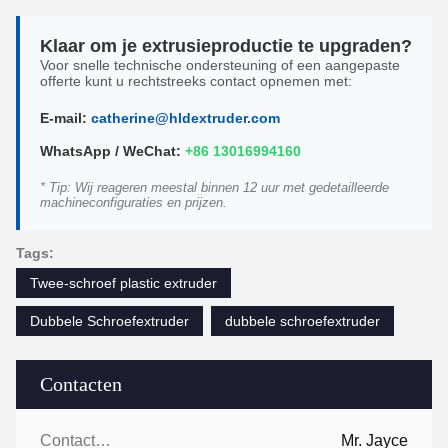
Klaar om je extrusieproductie te upgraden?
Voor snelle technische ondersteuning of een aangepaste
offerte kunt u rechtstreeks contact opnemen met:
E-mail:
catherine@hldextruder.com
WhatsApp / WeChat:
+86 13016994160
* Tip: Wij reageren meestal binnen 12 uur met gedetailleerde
machineconfiguraties en prijzen.
Tags:
Twee-schroef plastic extruder
Dubbele Schroefextruder
dubbele schroefextruder
Contacten
Contacten:
Mr. Jayce