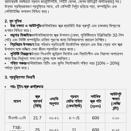
ব্যতিক্রমী নমনীয়তা প্রদান করে[টিপিইউ, পিইটি ফ্লেক, ফ্লেম রিটার্ডেন্ট মাস্টারব্যাচ] সহ।
উন্নত প্রক্রিয়াকরণ প্রযুক্তির সাথে, এই মেশিনটি নিখুঁত ছড়িয়ে পড়া, কম্পাউন্ডিং এবং
পেলিটাইজিং ফলাফল নিশ্চিত করে।
2. মূল সুবিধা
উচ্চ দক্ষতা ও আউটপুটঃ
অপ্টিমাইজড স্ক্রু জ্যামিতি উচ্চ থ্রুপুট এবং চমৎকার মিশ্রণের
গুণমান নিশ্চিত করে।
মডুলার ডিজাইনঃ
কাস্টমাইজযোগ্য স্ক্রু উপাদান (যেমন, সুনির্দিষ্টভাবে ইঞ্জিনিয়ারিং 32-পিস
সেট) এবং নির্দিষ্ট কম্পাউন্ডিং চাহিদা পূরণের জন্য বিনিময়যোগ্য ব্যারেল বৈশিষ্ট্য।
প্রিমিয়াম উপকরণ:
উচ্চ পরিধান প্রতিরোধী বিমেটালিক ব্যারেল এবং উচ্চ গ্রেড খাদ স্ক্রু
উপাদান সঙ্গে সজ্জিত সেবা জীবন প্রসারিত করার জন্য।
সুনির্দিষ্ট নিয়ন্ত্রণঃ
উন্নত পিএলসি কন্ট্রোল সিস্টেম এবং স্থিতিশীল এবং নিরাপদ অপারেশন
জন্য উচ্চ-নির্ভুলতা গলন চাপ সেন্সর সঙ্গে সমন্বিত।
শক্তি সঞ্চয়ঃ
অপ্টিমাইজড হিটিং এবং কুলিং সিস্টেমগুলি শক্তি খরচ [10% ~ 20%]
পর্যন্ত হ্রাস করে।
3. প্রযুক্তিগত বিবরণী
লা
b টুইন-স্ক্রু এক্সট্রুডার
আউটপুট
স্ক্রু
প্রধান
সর্বাধিক
এল/ডি
ক্ষমতা
মডেল
ব্যাসার্ধ
মোটর শক্তি
স্ক্রু গতি
অনুপাত
(কেজি/
(মিমি)
(কেডব্লিউ)
(rpm)
ঘন্টা)
টিএসই-২০বি
21.7
৩২-৫২
৪-৭।5
600
২-১০
TSE-
25
৩২-৫২
11
600
৫-২৫