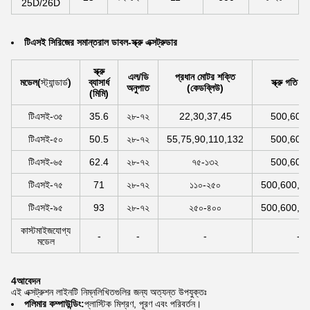
25D/26D
টিএসই সিরিজের সমান্তরাল ডাবল-স্ক্রু এক্সট্রুডার
স্ক্রু
এল/ডি
প্রধান মোটর শক্তি
মডেল
(
স্ট্যান্ডার্ড
)
ব্যাসার্ধ
স্ক্রু গতি 
অনুপাত
(কেডব্লিউ)
(মিমি)
টিএসই-৩৫
35.6
২৮-৭২
22,30,37,45
500,600
টিএসই-৫০
50.5
২৮-৭২
55,75,90,110,132
500,600
টিএসই-৬৫
62.4
২৮-৭২
৭৫-১৩২
500,600
টিএসই-৭৫
71
২৮-৭২
১১০-২৫০
500,600,8
টিএসই-৯৫
93
২৮-৭২
২৫০-৪০০
500,600,8
কাস্টমাইজযোগ্য
-
-
-
-
মডেল
4আবেদন
এই এক্সট্রুশন লাইনটি নিম্নলিখিতগুলির জন্য অত্যন্ত উপযুক্তঃ
পলিমার কম্পাউন্ডিং:
প্লাস্টিক মিশ্রণ, পূরণ এবং পরিবর্তন।