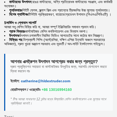
মাস্টারবেচ উৎপাদন:
রঙের মাস্টারবেচ, অগ্নি প্রতিরোধক মাস্টারবেচ সরঞ্জাম, এবং কার্যকরী
সংযোজন।
পুনর্ব্যবহারঃ
পিইটি ফ্লেক, স্ক্র্যাপ ফিল্ম এবং প্রান্তের ট্রিমগুলির উচ্চ মূল্যের পুনর্ব্যবহার।
বিশেষ প্লাস্টিকঃ
টিপিইউ প্রক্রিয়াকরণ, বায়োডেগ্রেডেবল উপাদান (পিএলএ/পিবিএটি) ।
5সার্ভিস ও গ্লোবাল সাপোর্ট
আমরা শুধু মেশিন বিক্রি করি না, আমরা সম্পূর্ণ ইঞ্জিনিয়ারিং সমাধান প্রদান করি।
প্রাক বিক্রয়ঃ
কাস্টমাইজড মেশিন কনফিগারেশন এবং বিন্যাস নকশা।
উৎপাদনঃ
উৎপাদন চলাকালীন নিয়মিত ভিডিও আপডেটের সাথে কঠোর মান নিয়ন্ত্রণ।
বিক্রির পর:
বিশ্বব্যাপী শিপিং (অস্ট্রেলিয়া, দক্ষিণ এশিয়া ইত্যাদি অঞ্চলে সরবরাহের
অভিজ্ঞতা), দ্রুত খুচরা যন্ত্রাংশ সরবরাহ এবং দূরবর্তী / অন-সাইট ইনস্টলেশন গাইডেন্স।
আপনার এক্সট্রুশন উৎপাদন আপগ্রেড করার জন্য প্রস্তুত?
দ্রুত প্রযুক্তিগত সহায়তা বা কাস্টমাইজড উদ্ধৃতির জন্য, সরাসরি যোগাযোগ করতে
দ্বিধা করবেন নাঃ
ইমেইল:
catherine@hldextruder.com
হোয়াটসঅ্যাপ / ওয়েচ্যাটঃ
+86 13016994160
* টিপঃ আমরা সাধারণত 12 ঘন্টার মধ্যে বিস্তারিত মেশিন কনফিগারেশন এবং মূল্যের সাথে
প্রতিক্রিয়া জানাই।
Tags: