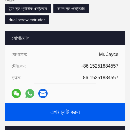
টুইন স্ক্রু প্লাস্টিক এক্সট্রুডার
ডাবল স্ক্রু এক্সট্রুডার
dual screw extruder
যোগাযোগ
যোগাযোগ:
Mr. Jayce
টেলিফোন:
+86 15251884557
ফ্যাক্স:
86-15251884557
এখন চ্যাট করুন