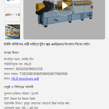
টার্নকি সলিউশনঃ ভারী দায়িত্ব টুইন স্ক্রু এক্সট্রুডার উৎপাদন লিনেন লাইন
পণ্যের বিবরণ
উৎপত্তি স্থল: নানজিং চীন
পরিচিতিমুলক নাম: HLD
সাক্ষ্যদান: SGS/ISO9001/CE
মডেল নম্বার: TSE20B/35B/50B/65B/75B/95B
দলিল:
HLD brochure.pdf
পেমেন্ট ও শিপিংয়ের শর্তাবলী
ন্যূনতম চাহিদার পরিমাণ: 1/সেট
মূল্য: face to face /set
প্যাকেজিং বিবরণ: বুদ্বুদ মোড়ানো/ মোড়ানো ফিল্ম/ কাঠের বাক্স
ডেলিভারি সময়: 35 ~ 45 দিন