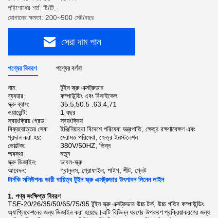
পরিশোধের শর্ত: টি/টি,
যোগানের ক্ষমতা: 200~500 সেট/বছর
সেরা দাম পান
পণ্যের বিবরণ
পণ্যের বর্ণনা
নাম:
টুইন স্ক্রু এক্সট্রুডার
ব্যবহার:
কম্পাউন্ডিং এবং রিসাইকেল
স্ক্রু ব্যাস:
35.5,50.5 .63.4,71
ওয়ারেন্টি:
1 বছর
স্বয়ংক্রিয় গ্রেড:
স্বয়ংক্রিয়
বিক্রয়োত্তর সেবা
ইঞ্জিনিয়াররা বিদেশে পরিষেবা যন্ত্রপাতি, ক্ষেত্র রক্ষণাবেক্ষণ এবং
প্রদান করা হয়:
মেরামত পরিষেবা, ক্ষেত্র ইনস্টলেশন
ভোল্টেজ:
380V/50HZ, ভিন্ন
অবস্থা:
নতুন
স্ক্রু ডিজাইন:
ডাবল-স্ক্রু
আবেদন:
গ্রানুলস, প্রোফাইল, পাইপ, শীট, প্লেট
টার্নকি সলিউশনঃ ভারী দায়িত্ব টুইন স্ক্রু এক্সট্রুডার উৎপাদন লিনেন লাইন
1. পণ্য সংক্ষিপ্ত বিবরণ
TSE-20/26/35/50/65/75/95 টুইন স্ক্রু এক্সট্রুডার উচ্চ টর্ক, উচ্চ গতির কম্পাউন্ডিং
অ্যাপ্লিকেশনের জন্য ডিজাইন করা হয়েছে।এটি বিভিন্ন ধরণের উপকরণ প্রক্রিয়াকরণের জন্য