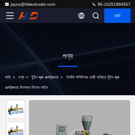
jayce@hldextruder.com
86-15251884557
চ্যাট
পণ্য
বাড়ি
>
পণ্য
>
টুইন স্ক্রু এক্সট্রুডার
>
টার্নকি সলিউশনঃ ভারী দায়িত্ব টুইন স্ক্রু
এক্সট্রুডার উৎপাদন লিনেন লাইন