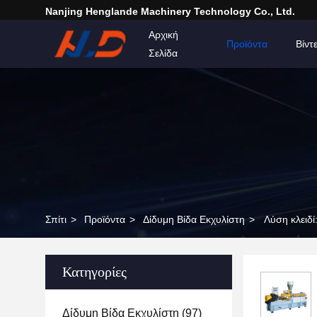
Nanjing Henglande Machinery Technology Co., Ltd.
Αρχική
Προϊόντα
Βίντ
Σελίδα
Σπίτι
>
Προϊόντα
>
Δίδυμη Βίδα Εκχυλίστη
>
Λύση κλειδ
Κατηγορίες
Δίδυμη Βίδα Εκχυλίστη
(97)