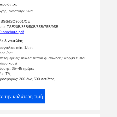
 προιόντος
γής: Ναντζίνγκ Κίνα
: SGS/ISO9001/CE
λου: TSE20B/35B/50B/65B/75B/95B
 brochure.pdf
ς & ναυτιλίας
αγγελίας min: 1/σετ
face /set
επτομέρειες: Φύλλα τύπου φυσαλίδας/ Φόρμα τύπου
λινο κουτί
οσης: 35~45 ημέρες
ς: T/t,
ροσφοράς: 200 έως 500 σετ/έτος
ε την καλύτερη τιμή