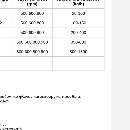
(rpm)
(kg/h)
500.600.800
20-100
32
500.600.800
100-150
500.600.800
200-400
500.600.800.900
350-800
500.600.800.900
800-1500
-
-
ραδυντικό φλόγας και λειτουργικά πρόσθετα.
ακμών.
ης.
ν κατασκευή.