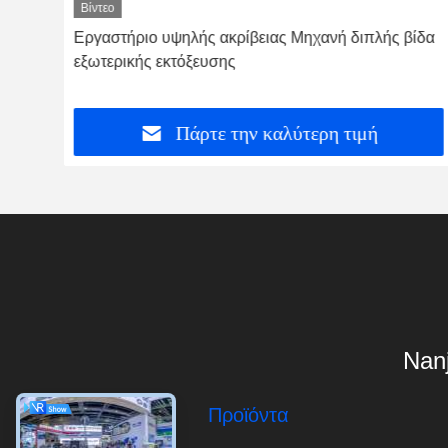
Βίντεο
λής
Εργαστήριο υψηλής ακρίβειας Μηχανή διπλής βίδα
εξωτερικής εκτόξευσης
Πάρτε την καλύτερη τιμή
Nanj
Προϊόντα