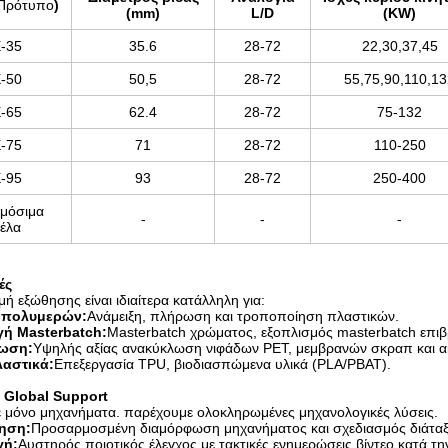
Πρότυπο
)
(mm)
L/D
(KW)
-35
35.6
28-72
22,30,37,45
-50
50,5
28-72
55,75,90,110,1
-65
62.4
28-72
75-132
-75
71
28-72
110-250
-95
93
28-72
250-400
μόσιμα
-
-
-
έλα
ές
ή εξώθησης είναι ιδιαίτερα κατάλληλη για:
 πολυμερών:
Ανάμειξη, πλήρωση και τροποποίηση πλαστικών.
ή Masterbatch:
Masterbatch χρώματος, εξοπλισμός masterbatch επιβ
ωση:
Υψηλής αξίας ανακύκλωση νιφάδων PET, μεμβρανών σκραπ και 
λαστικά:
Επεξεργασία TPU, βιοδιασπώμενα υλικά (PLA/PBAT).
& Global Support
 μόνο μηχανήματα. παρέχουμε ολοκληρωμένες μηχανολογικές λύσεις.
ηση:
Προσαρμοσμένη διαμόρφωση μηχανήματος και σχεδιασμός διάταξ
γή:
Αυστηρός ποιοτικός έλεγχος με τακτικές ενημερώσεις βίντεο κατά τη