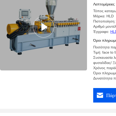
Λεπτομέρειες
Τόπος καταγω
Μάρκα: HLD
Πιστοποίηση
Αριθμό μοντέ
Έγγραφο:
HLD
Όροι πληρωμή
Ποσότητα παρ
Τιμή: face to 
Συσκευασία λ
φυσαλίδας/ Ξύ
Χρόνος παράδ
Όροι πληρωμή
Δυνατότητα π
Πάρτ