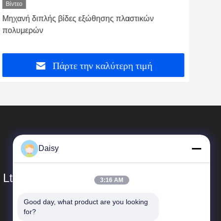
Βίντεο
Βίντ
Μηχανή διπλής βίδες εξώθησης πλαστικών
Μηχ
πολυμερών
πολ
Πάρτε την καλύτερη τιμή
Daisy
 Ltd.
3:16 AM
Good day, what product are you looking 
Γρήγορες Συνδέσεις
for?