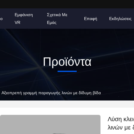
Εμφάνιση
Σχετικά Με
εο
Επαφή
Εκδηλώσεις
VR
Εμάς
Προϊόντα
ί: Αξιοπρεπή γραμμή παραγωγής λινών με δίδυμη βίδα
Λύση κλε
λινών με 