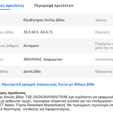
ες προιόντος
Περιγραφή προϊόντων
Εξωθητήρας διπλής βίδας
Χρήση:
ος βίδας:
35,5,50,5 ,63,4,71
Εγγύηση:
Παρέχεται 
τος βαθμός:
Αυτόματο
μετά την 
κό:
380V/50HZ, διαφορετικό
Κατάσταση
βίδας:
Διπλή βίδα
Εφαρμογή:
ί: Αξιοπρεπή γραμμή παραγωγής λινών με δίδυμη βίδα
ηση προϊόντος
ς διπλής βίδας TSE-20/26/35/50/65/75/95 έχει σχεδιαστεί για εφαρμο
 με αρθρωτές αρχές, προσφέρει εξαιρετική ευελιξία για την επεξεργασ
ET flakes, Flame Retardant Masterbatch]. Με προηγμένη τεχνολογία επε
α διασποράς, σύνθεσης και σφαιροποίησης.