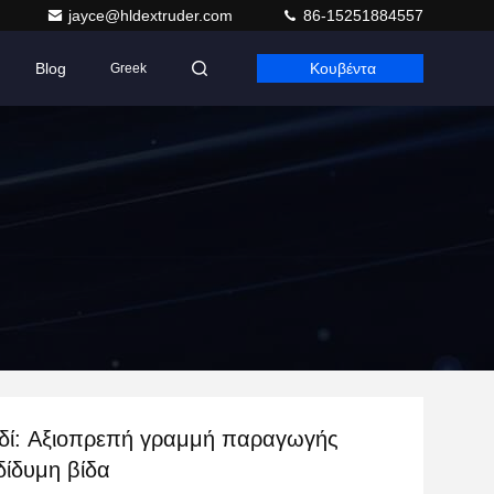
jayce@hldextruder.com
86-15251884557
Blog
Κουβέντα
Greek
ιδί: Αξιοπρεπή γραμμή παραγωγής
δίδυμη βίδα