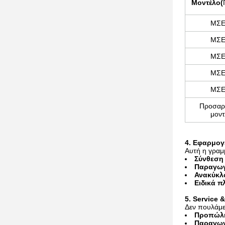
Μοντέλο
(
ΜΣΕ
ΜΣΕ
ΜΣΕ
ΜΣΕ
ΜΣΕ
Προσαρ
μοντ
4. Εφαρμογ
Αυτή η γραμμ
Σύνθεση
Παραγωγ
Ανακύκλ
Ειδικά π
5. Service 
Δεν πουλάμε
Προπώλ
Παραγω