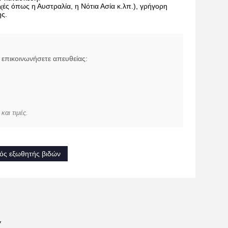
ές όπως η Αυστραλία, η Νότια Ασία κ.λπ.), γρήγορη
ς.
επικοινωνήσετε απευθείας:
αι τιμές.
ός εξωθητής βιδών
α