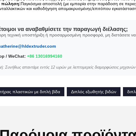
ν πώληση:
Παγκόσμια αποστολή (με εμπειρία στην παράδοση σε περιοχ
ταλλακτικών και καθοδήγηση απομακρυσμένης/επιτόπου εγκατάσταση
έτοιμοι να αναβαθμίσετε την παραγωγή διέλασης;
ορη τεχνική υποστήριξη ή προσαρμοσμένη προσφορά, μη διστάσετε να 
catherine@hldextruder.com
p / WeChat:
+86 13016994160
λή: Συνήθως απαντάμε εντός 12 ωρών με λεπτομερείς διαμορφώσεις μηχανών κ
ήρας πλαστικών με διπλή βίδα
Διπλός εξωθητής βιδών
διπλ
Παρόμοια προϊόντ