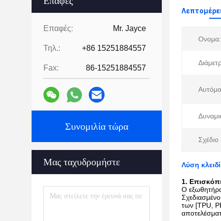
Επαφές
Λεπτομέρει
Επαφές:
Mr. Jayce
Ονομα:
Τηλ.:
+86 15251884557
Διάμετρ
Fax:
86-15251884557
Αυτόμα
Δυναμι
Συνομιλία τώρα
Σχέδιο 
Μας ταχυδρομήστε
Λύση κλειδ
1. Επισκόπ
Ο εξωθητήρα
Σχεδιασμένο
των [TPU, P
αποτελέσματ