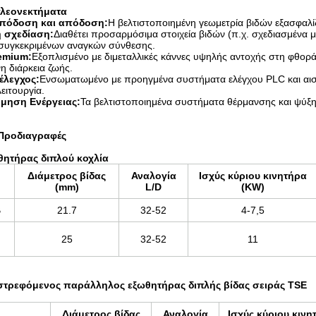
πλεονεκτήματα
πόδοση και απόδοση:
Η βελτιστοποιημένη γεωμετρία βιδών εξασφαλίζ
 σχεδίαση:
Διαθέτει προσαρμόσιμα στοιχεία βιδών (π.χ. σχεδιασμένα με
συγκεκριμένων αναγκών σύνθεσης.
emium:
Εξοπλισμένο με διμεταλλικές κάννες υψηλής αντοχής στη φθορά
η διάρκεια ζωής.
έλεγχος:
Ενσωματωμένο με προηγμένα συστήματα ελέγχου PLC και αισθ
ειτουργία.
μηση Ενέργειας:
Τα βελτιστοποιημένα συστήματα θέρμανσης και ψύξη
 Προδιαγραφές
θητήρας διπλού κοχλία
Διάμετρος βίδας
Αναλογία
Ισχύς κύριου κινητήρα
(mm)
L/D
(KW)
Β
21.7
32-52
4-7,5
25
32-52
11
στρεφόμενος παράλληλος εξωθητήρας διπλής βίδας σειράς TSE
Διάμετρος βίδας
Αναλογία
Ισχύς κύριου κινη