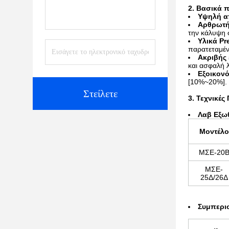
2. Βασικά 
Υψηλή α
Αρθρωτή
την κάλυψη 
Υλικά Pr
παρατεταμέν
Ακριβής 
και ασφαλή λ
Εξοικονό
[10%~20%].
Στείλετε
3. Τεχνικές
Λα
β Εξω
Μοντέλο
ΜΣΕ-20
ΜΣΕ-
25Δ/26Δ
Συμπερι