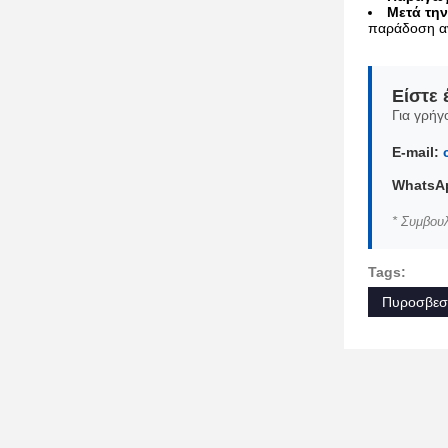
Μετά τη
παράδοση αν
Είστε 
Για γρήγ
E-mail:
WhatsAp
* Συμβου
Tags:
Πυροσβεστ