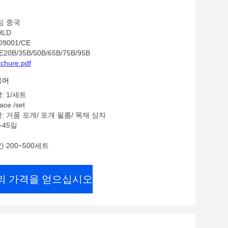
징 중국
HLD
O9001/CE
20B/35B/50B/65B/75B/95B
chure.pdf
용어
: 1/세트
ace /set
: 거품 포개/ 포개 필름/ 목재 상자
~45일
 200~500세트
의 가격을 얻으십시오