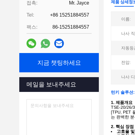
제품 상세정
접촉:
Mr. Jayce
Tel:
+86 15251884557
이름:
팩스:
86-15251884557
나사 직
자동등
지금 챗팅하세요
전압:
나사 디
메일을 보내주세요
턴키 솔루션:
1. 제품개요
TSE-20/
[TPU, P
는 완벽한 분
2. 핵심 장점
고효율 및