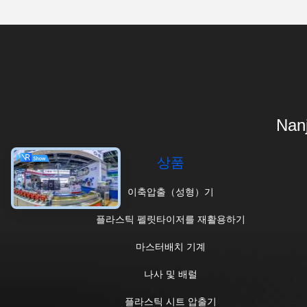
Nanj
상품
이축압출（성형）기
플라스틱 펠릿타이저를 재활용하기
마스터배치 기계
나사 및 배럴
플라스틱 시트 압출기