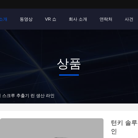
소개
동영상
VR 쇼
회사 소개
연락처
사건
상품
윈 스크루 추출기 린 생산 라인
턴키 솔루
인