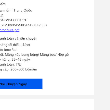
phẩm
am Kinh Trung Quốc
LD
 SGS/ISO9001/CE
TSE20B/35B/50B/65B/75B/95B
brochure.pdf
hanh toán và vận chuyển
àng tối thiểu: 1/set
to face /set
 gói: Màng xốp bong bóng/ Màng bọc/ Hộp gỗ
ao hàng: 35~45 ngày
anh toán: T/t,
g cấp: 200~500 bộ/năm
Nói Chuyện Ngay.