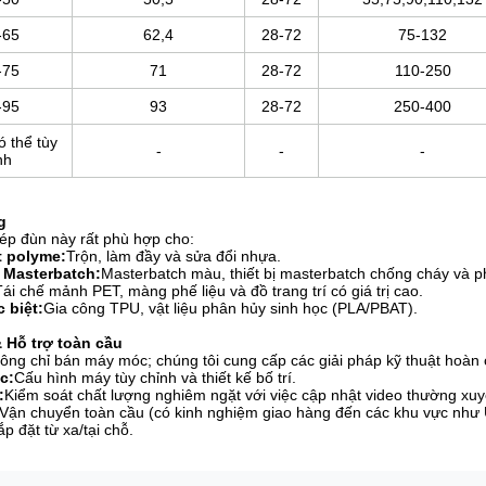
-65
62,4
28-72
75-132
-75
71
28-72
110-250
-95
93
28-72
250-400
ó thể tùy
-
-
-
nh
g
ép đùn này rất phù hợp cho:
 polyme:
Trộn, làm đầy và sửa đổi nhựa.
 Masterbatch:
Masterbatch màu, thiết bị masterbatch chống cháy và p
Tái chế mảnh PET, màng phế liệu và đồ trang trí có giá trị cao.
 biệt:
Gia công TPU, vật liệu phân hủy sinh học (PLA/PBAT).
& Hỗ trợ toàn cầu
ông chỉ bán máy móc; chúng tôi cung cấp các giải pháp kỹ thuật hoàn 
c:
Cấu hình máy tùy chỉnh và thiết kế bố trí.
:
Kiểm soát chất lượng nghiêm ngặt với việc cập nhật video thường xuyê
Vận chuyển toàn cầu (có kinh nghiệm giao hàng đến các khu vực như 
p đặt từ xa/tại chỗ.