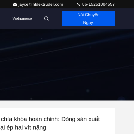
jayce@hldextruder.com
86-15251884557
Nói Chuyện
g
Vietnamese
Ngay.
 chìa khóa hoàn chỉnh: Dòng sản xuất
oại ép hai vít nặng