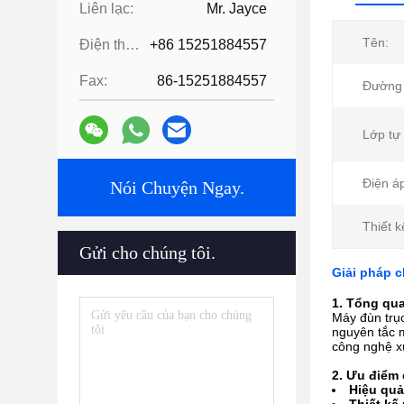
Liên lạc:
Mr. Jayce
Tên:
Điện thoại:
+86 15251884557
Fax:
86-15251884557
Đường k
Lớp tự
Điện á
Nói Chuyện Ngay.
Thiết kế
Gửi cho chúng tôi.
Giải pháp c
1. Tổng qu
Máy đùn trục
nguyên tắc m
công nghệ xử
2. Ưu điểm 
Hiệu quả