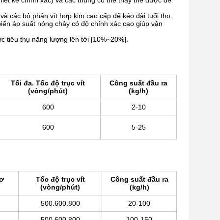
thiết kế chính xác) và các thùng có thể thay thế được để
à các bộ phận vít hợp kim cao cấp để kéo dài tuổi thọ.
biến áp suất nóng chảy có độ chính xác cao giúp vận
c tiêu thụ năng lượng lên tới [10%~20%].
Tối đa. Tốc độ trục vít
Công suất đầu ra
(vòng/phút)
(kg/h)
600
2-10
600
5-25
cơ
Tốc độ trục vít
Công suất đầu ra
(vòng/phút)
(kg/h)
500.600.800
20-100
500.600.800
100-150