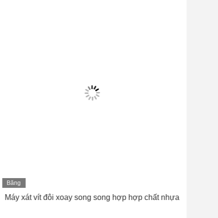
Băng
Bă
hình
hìn
Máy xát vít đôi xoay song song hợp hợp chất nhựa
Má