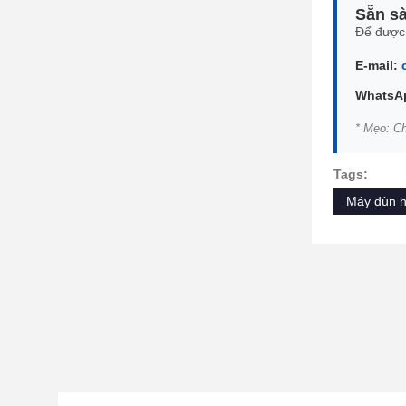
Sẵn sà
Để được 
E-mail:
WhatsA
* Mẹo: Ch
Tags:
Máy đùn nh