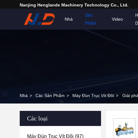
Nanjing Henglande Machinery Technology Co., Ltd.
Sản
H
Nhà
Video
Phẩm
D
Nhà
>
Các Sản Phẩm
>
Máy Đùn Trục Vít Đôi
>
Giải phá
Các loại
Máy Đùn Trục Vít Đôi
(97)