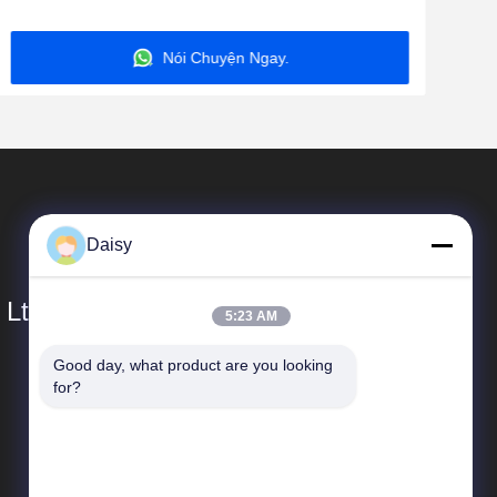
Nói Chuyện Ngay.
Daisy
 Ltd.
5:23 AM
Good day, what product are you looking 
Liên Kết Nhanh
for?
Hồ sơ công ty
Chuyến tham quan nhà máy