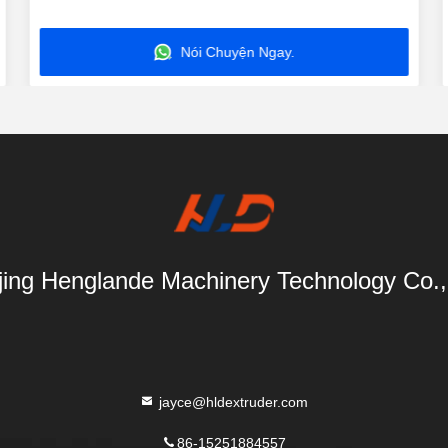
Nói Chuyện Ngay.
ing Henglande Machinery Technology Co.,
jayce@hldextruder.com
86-15251884557