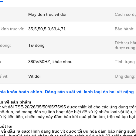
Máy đùn trục vít đôi
Cách sử d
ính trục vít:
35,5,50,5 0,63,4,71
Bảo hành:
Dịch vụ hậ
 động:
Tự động
được cung
p:
380V/50HZ, khác nhau
Tình trạng:
 vít:
Vít đôi
Ứng dụng:
hìa khóa hoàn chỉnh: Dòng sản xuất vải lanh loại ép hai vít nặng
an về sản phẩm
 vít đôi TSE-20/26/35/50/65/75/95 được thiết kế cho các ứng dụng trộ
ô-đun, nó mang đến sự linh hoạt đặc biệt để xử lý nhiều loại vật liệ
 lý tiên tiến, chiếc máy này đảm bảo kết quả phân tán, trộn và tạo hạ
cốt lõi
 và đầu ra cao:
Hình dạng trục vít được tối ưu hóa đảm bảo năng suất 