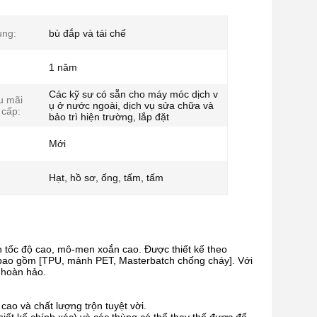
ụng:
bù đắp và tái chế
1 năm
Các kỹ sư có sẵn cho máy móc dịch v
u mãi
ụ ở nước ngoài, dịch vụ sửa chữa và
 cấp:
bảo trì hiện trường, lắp đặt
Mới
Hạt, hồ sơ, ống, tấm, tấm
n tốc độ cao, mô-men xoắn cao. Được thiết kế theo
u, bao gồm [TPU, mảnh PET, Masterbatch chống cháy]. Với
t hoàn hảo.
cao và chất lượng trộn tuyệt vời.