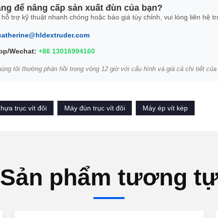
ng để nâng cấp sản xuất đùn của bạn?
hỗ trợ kỹ thuật nhanh chóng hoặc báo giá tùy chỉnh, vui lòng liên hệ trự
catherine@hldextruder.com
pp/Wechat:
+86 13016994160
úng tôi thường phản hồi trong vòng 12 giờ với cấu hình và giá cả chi tiết của
ựa trục vít đôi
Máy đùn trục vít đôi
Máy ép vít kép
Sản phẩm tương t