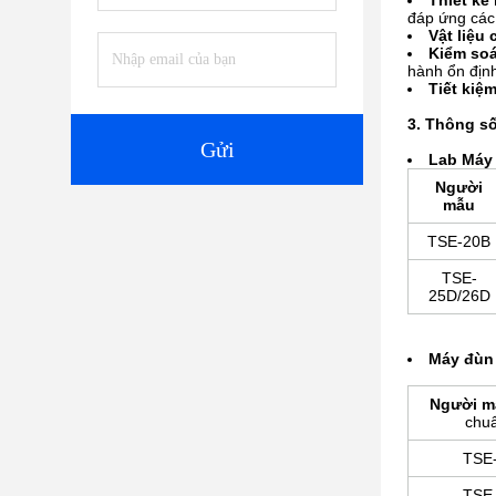
Thiết kế
đáp ứng các 
Vật liệu 
Kiểm soá
hành ổn định
Tiết kiệ
3. Thông số
Gửi
La
b Máy 
Người
mẫu
TSE-20B
TSE-
25D/26D
Máy đùn 
Người m
chu
TSE
TSE