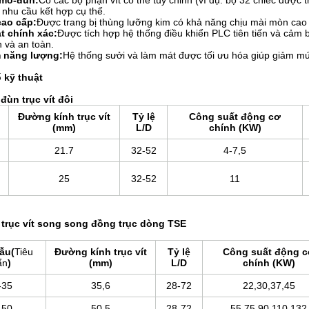
 mô-đun:
Có các bộ phận vít có thể tùy chỉnh (ví dụ: bộ 32 chiếc được 
nhu cầu kết hợp cụ thể.
cao cấp:
Được trang bị thùng lưỡng kim có khả năng chịu mài mòn cao v
t chính xác:
Được tích hợp hệ thống điều khiển PLC tiên tiến và cảm 
 và an toàn.
m năng lượng:
Hệ thống sưởi và làm mát được tối ưu hóa giúp giảm mứ
 kỹ thuật
đùn trục vít đôi
Đường kính trục vít
Tỷ lệ
Công suất động cơ
(mm)
L/D
chính (KW)
21.7
32-52
4-7,5
25
32-52
11
trục vít song song đồng trục dòng TSE
ẫu
(
Tiêu
Đường kính trục vít
Tỷ lệ
Công suất động 
ẩn
)
(mm)
L/D
chính (KW)
-35
35,6
28-72
22,30,37,45
-50
50,5
28-72
55,75,90,110,132