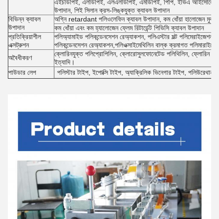
এইচডিপিই, এলডিপিই, এলএলডিপিই, এমডিপিই, পিপি, ইভিএ আইসোলেশন উপা
উপাদান, পিই সিলান ক্রস-লিঙ্কযুক্ত ক্যাবল উপাদান
বিভিন্ন ক্যাবল
অগ্নি retardant পলিওলেফিন ক্যাবল উপাদান, কম ধোঁয়া হালোজেন মুক্
উপাদান
কম ধোঁয়া এবং কম হ্যালোজেন ফ্লেম রিটার্ডেন্ট পিভিসি ক্যাবল উপাদান
প্রতিক্রিয়াশীল
পলিঅ্যামাইড পলিকন্ডেনসেশন রেঅ্যাকশন, পলিএস্টার মল্ট পলিমেরাইজেশন র
এক্সট্রুশন
পলিকন্ডেনসেশন রেঅ্যাকশন,পলিওক্সাইমেথিলিন বাল্ক ক্রমাগত পলিমারাইজে
ক্লোরিনযুক্ত পলিপ্রোপিলিন, ক্লোরোসুলফোনেটেড পলিথিলিন, ফ্লোরিন কা
অবৈধীকরণ
ইত্যাদি।
পাউডার লেপ
পলিস্টার টাইপ, ইপোক্সি টাইপ, অ্যাক্রিলিক ভিনেগার টাইপ, পলিউরেথান 