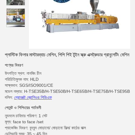
প্লাস্টিক ফিলার মাস্টারব্যাচ মেশিন, পিপি পিই টুইন স্ক্রু এক্সট্রুডার গ্রানুলেটিং মেশিন
পণ্যের বিবরণ
উৎপত্তি স্থল: নানজিং চীন
পরিচিতিমুলক নাম: HLD
সাক্ষ্যদান: SGS/ISO9001/CE
মডেল নম্বার: H-TSE35B/H-TSE50B/H-TSE65B/H-TSE75B/H-TSE95B
দলিল:
প্রোডাক্ট ব্রোশিওর পিডিএফ
পেমেন্ট ও শিপিংয়ের শর্তাবলী
ন্যূনতম চাহিদার পরিমাণ: 1 সেট
মূল্য: face to face /set
প্যাকেজিং বিবরণ: বুদ্বুদ মোড়ানো/ মোড়ানো ফিল্ম/ কাঠের বাক্স
ডেলিভারি সময়: 35 ~ 45 দিন