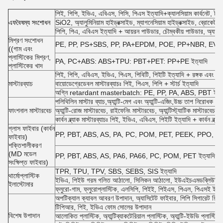
পিই, পিপি, ইভিএ, এবিএস, পিসি, পিএস ইত্যাদি+ক্যালসিয়াম কার্বনেট, টালক
এফ
বৈষম্য সংশোধন
SiO2, অ্যালুমিনিয়াম হাইড্রক্সাইড, ম্যাগনেসিয়াম হাইড্রক্সাইড, ব্রোকেট
পিপি, পিএ, এবিএস ইত্যাদি + আয়রন পাউডার, চৌম্বকীয় পাউডার, অ্যালুমি
মিশ্রণ সংশোধন
PE, PP, PS+SBS, PP, PA+EPDM, POE, PP+NBR, EVA + সিল
((গাম এবং
প্লাস্টিকের মিশ্রণ,
PA, PC+ABS: ABS+TPU: PBT+PET: PP+PE ইত্যাদি
প্লাস্টিকের খাদ
পিই, পিপি, এবিএস, ইভিএ, পিএস, পিবিটি, পিইটি ইত্যাদি + রঙ্গক এবং অন
মাস্টারব্যাচ
বায়োডেগ্রেডেবল মাস্টারব্যাচঃ পিই, পিএস, পিপি + স্টার্চ ইত্যাদি
অগ্নি retardant masterbatch: PE, PP, PA, ABS, PBT ইত্যাদি
পলিথিলিন মাস্টার ব্যাচ,অ্যান্টি-মেগ এবং অ্যান্টি-এজিং,উচ্চ তাপ নিরোধক মাস্ট
ফাংশনাল মাস্টারবেচ
অ্যান্টি-রোজ মাস্টারবেচ, রাইফেনিং মাস্টারবেচ, অ্যান্টিস্ট্যাটিক মাস্টারবেচ, অ্
কার্বন ব্ল্যাক মাস্টারব্যাচঃ পিই, ইভিএ, এবিএস, পিইটি ইত্যাদি + কার্বন ব্ল্যাক
গ্লাস ফাইবার (কার্বন
PP, PBT, ABS, AS, PA, PC, POM, PET, PEEK, PPO, PES ইত্যাদ
ফাইবার)
শক্তিশালীকরণ
(MD মডেল
PP, PBT, ABS, AS, PA6, PA66, PC, POM, PET ইত্যাদি + দীর্ঘ ক
সংক্ষিপ্ত ফাইবার)
TPR, TPU, TPV, SBS, SEBS, SIS ইত্যাদি
থার্মোপ্লাস্টিক
ইভিএ, পিইউ গরম গলিত আঠালো, সিলিকন আঠালো, ইউএইচএমডব্লিউপিই স
ইলাস্টোমার
ফ্লুরো-গাম, ফ্লুরোপ্লাস্টিক, এলসিপি, পিইই, পিইএস, পিএল, পিএসই ইত্
অপটিক্যাল ক্যাবল আবরণ উপাদান, অ্যাসিটেট ফাইবার, পিপি সিগারেট ফিল্টার
টিপিআর, পিই, ইভিএ ফোম সোলের উপাদান
বিশেষ উপাদান
আলোকিত প্লাস্টিক, অ্যান্টিব্যাকটেরিয়াল প্লাস্টিক, অ্যান্টি-ইউভি প্লাস্