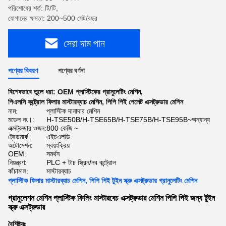
পরিশোধের শর্ত: টি/টি,
যোগানের ক্ষমতা: 200~500 সেট/বছর
সেরা দাম পান
পণ্যের বিবরণ
পণ্যের বর্ণনা
বিশেষভাবে তুলে ধরা:
OEM প্লাস্টিকের গ্রানুলেটিং মেশিন
,
পিএলসি কন্ট্রোল ফিলার মাস্টারব্যাচ মেশিন
,
পিপি পিই পেলেট এক্সট্রুডার মেশিন
নাম:
প্লাস্টিক দানাদার মেশিন
মডেল নং।:
H-TSE50B/H-TSE65B/H-TSE75B/H-TSE95B~অন্যান্য
এক্সট্রুডার ওজন:
800 কেজি ~
ট্রেডমার্ক:
এইচএলডি
অটোমেশন:
স্বয়ংক্রিয়
OEM:
সমর্থন
নিয়ন্ত্রণ:
PLC + টাচ স্ক্রিন/নব কন্ট্রোল
কাঁচামাল:
মাস্টারব্যাচ
প্লাস্টিক ফিলার মাস্টারব্যাচ মেশিন, পিপি পিই টুইন স্ক্রু এক্সট্রুডার গ্রানুলেটিং মেশিন
গ্রানুলেশন মেশিন প্লাস্টিক ফিলিং মাস্টারবেচ এক্সট্রুডার মেশিন পিপি পিই জন্য টুইন
স্ক্রু এক্সট্রুডার
বৈশিষ্ট্যঃ