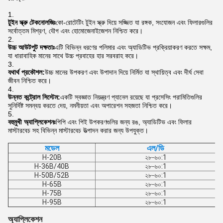
টুইন স্ক্রু টেকনোলজিঃ
কো-রোটেটিং টুইন স্ক্রু দিয়ে সজ্জিত যা রঙ্গক, সংযোজন এবং ফিলারগুলির
সর্বোত্তম মিশ্রণ, যৌগ এবং হোমোজেনাইজেশন নিশ্চিত করে।
উচ্চ আউটপুট দক্ষতাঃ
এটি বিভিন্ন ধরণের পলিমার এবং অ্যাডিটিভ প্রক্রিয়াকরণ করতে সক্ষম,
যা ধারাবাহিক মানের সাথে উচ্চ প্রবাহের হার সরবরাহ করে।
যথার্থ প্রকৌশল:
উচ্চ মানের উপকরণ এবং উপাদান দিয়ে নির্মিত যা স্থায়িত্ব এবং দীর্ঘ সেবা
জীবন নিশ্চিত করে।
উন্নত কন্ট্রোল সিস্টেম:
একটি স্বজ্ঞাত নিয়ন্ত্রণ প্যানেল রয়েছে যা প্রসেসিং পরামিতিগুলির
সুনির্দিষ্ট সমন্বয় করতে দেয়, নমনীয়তা এবং অপারেশন সহজতা নিশ্চিত করে।
বহুমুখী অ্যাপ্লিকেশনঃ
পিপি এবং পিই উপকরণগুলির জন্য রঙ, অ্যাডিটিভ এবং ফিলার
মাস্টারবেচ সহ বিভিন্ন মাস্টারবেচ উত্পাদন করার জন্য উপযুক্ত।
মডেল
এল/ডি
H-20B
২৮-৬০:1
H-36B/40B
২৮-৬০:1
H-50B/52B
২৮-৬০:1
H-65B
২৮-৬০:1
H-75B
২৮-৬০:1
H-95B
২৮-৬০:1
অ্যাপ্লিকেশন