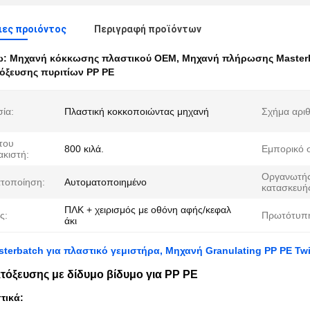
ες προιόντος
Περιγραφή προϊόντων
ω:
Μηχανή κόκκωσης πλαστικού OEM
,
Μηχανή πλήρωσης Masterb
όξευσης πυριτίων PP PE
ία:
Πλαστική κοκκοποιώντας μηχανή
Σχήμα αριθ
του
800 κιλά.
Εμπορικό 
ακιστή:
Οργανωτή
τοποίηση:
Αυτοματοποιημένο
κατασκευή
ΠΛΚ + χειρισμός με οθόνη αφής/κεφαλ
ς:
Πρωτότυπη
άκι
terbatch για πλαστικό γεμιστήρα, Μηχανή Granulating PP PE Twi
τόξευσης με δίδυμο βίδυμο για PP PE
τικά: