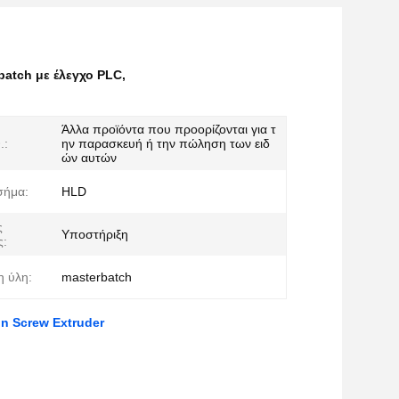
atch με έλεγχο PLC
,
Άλλα προϊόντα που προορίζονται για τ
.:
ην παρασκευή ή την πώληση των ειδ
ών αυτών
σήμα:
HLD
ς
Υποστήριξη
ς:
 ύλη:
masterbatch
n Screw Extruder