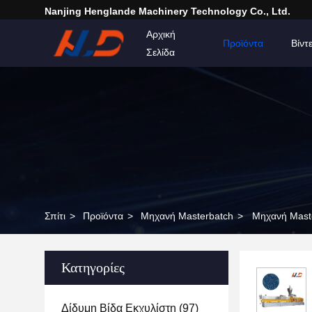
Nanjing Henglande Machinery Technology Co., Ltd.
Αρχική
Προϊόντα
Βίντ
Σελίδα
Σπίτι
>
Προϊόντα
>
Μηχανή Masterbatch
>
Μηχανή Maste
Κατηγορίες
Δίδυμη Βίδα Εκχυλίστη
(97)