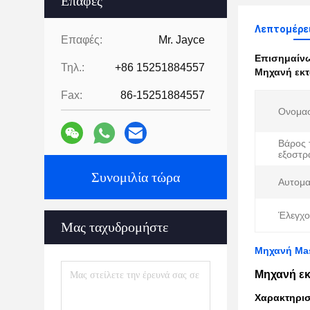
Επαφές
Λεπτομέρει
Επαφές:
Mr. Jayce
Επισημαίν
Τηλ.:
+86 15251884557
Μηχανή εκτ
Fax:
86-15251884557
Ονομασ
Βάρος 
εξοστρ
Συνομιλία τώρα
Αυτομα
Έλεγχο
Μας ταχυδρομήστε
Μηχανή Mas
Μηχανή εκ
Χαρακτηρισ