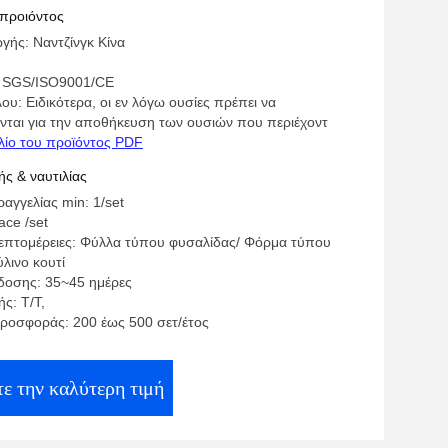
 προιόντος
γής: Ναντζίνγκ Κίνα
: SGS/ISO9001/CE
ου: Ειδικότερα, οι εν λόγω ουσίες πρέπει να
νται για την αποθήκευση των ουσιών που περιέχοντ
λίο του προϊόντος PDF
ς & ναυτιλίας
αγγελίας min: 1/set
face /set
επτομέρειες: Φύλλα τύπου φυσαλίδας/ Φόρμα τύπου
λινο κουτί
οσης: 35~45 ημέρες
ς: Τ/Τ,
ροσφοράς: 200 έως 500 σετ/έτος
ε την καλύτερη τιμή