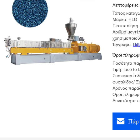
Λεπτομέρειες
Τόπος καταγω
Μάρκα: HLD
Πιστοποίηση
Αριθμό μοντέλ
χρησιμοποιού
Έγγραφο:
Βιβ
Όροι πληρωμή
Ποσότητα παρ
Τιμή: face to 
Συσκευασία λ
φυσαλίδας/ Ξύ
Χρόνος παράδ
Όροι πληρωμή
Δυνατότητα π
Πάρτ