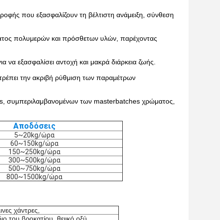
τροφής που εξασφαλίζουν τη βέλτιστη ανάμειξη, σύνθεση
ματος πολυμερών και πρόσθετων υλών, παρέχοντας
α να εξασφαλίσει αντοχή και μακρά διάρκεια ζωής.
πιτρέπει την ακριβή ρύθμιση των παραμέτρων
s, συμπεριλαμβανομένων των masterbatches χρώματος,
Αποδόσεις
5~20kg/ώρα
60~150kg/ώρα
150~250kg/ώρα
300~500kg/ώρα
500~750kg/ώρα
800~1500kg/ώρα
ινες χάντρες,
ιο του βροκατίου, θειικό οξύ