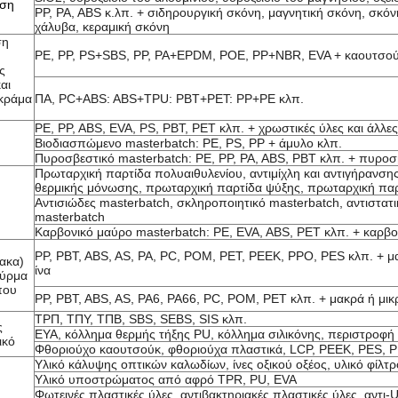
ηση
PP, PA, ABS κ.λπ. + σιδηρουργική σκόνη, μαγνητική σκόνη, σκό
χάλυβα, κεραμική σκόνη
ση
PE, PP, PS+SBS, PP, PA+EPDM, POE, PP+NBR, EVA + καουτσούκ
ς
αι
 κράμα
ΠΑ, PC+ABS: ABS+TPU: PBT+PET: PP+PE κλπ.
PE, PP, ABS, EVA, PS, PBT, PET κλπ. + χρωστικές ύλες και άλλε
Βιοδιασπώμενο masterbatch: PE, PS, PP + άμυλο κλπ.
Πυροσβεστικό masterbatch: PE, PP, PA, ABS, PBT κλπ. + πυροσβ
Πρωταρχική παρτίδα πολυαιθυλενίου, αντιμίχλη και αντιγήρανσ
θερμικής μόνωσης, πρωταρχική παρτίδα ψύξης, πρωταρχική παρ
Αντισιώδες masterbatch, σκληροποιητικό masterbatch, αντιστατι
masterbatch
Καρβονικό μαύρο masterbatch: PE, EVA, ABS, PET κλπ. + καρβο
PP, PBT, ABS, AS, PA, PC, POM, PET, PEEK, PPO, PES κλπ. + μα
ακα)
ίνα
σύρμα
που
PP, PBT, ABS, AS, PA6, PA66, PC, POM, PET κλπ. + μακρά ή μικ
ΤΡΠ, ΤΠΥ, ΤΠΒ, SBS, SEBS, SIS κλπ.
ς
ΕΥΑ, κόλλημα θερμής τήξης PU, κόλλημα σιλικόνης, περιστρο
ικό
Φθοριούχο καουτσούκ, φθοριούχα πλαστικά, LCP, PEEK, PES, P
Υλικό κάλυψης οπτικών καλωδίων, ίνες οξικού οξέος, υλικό φίλ
Υλικό υποστρώματος από αφρό TPR, PU, EVA
Φωτεινές πλαστικές ύλες, αντιβακτηριακές πλαστικές ύλες, αντι