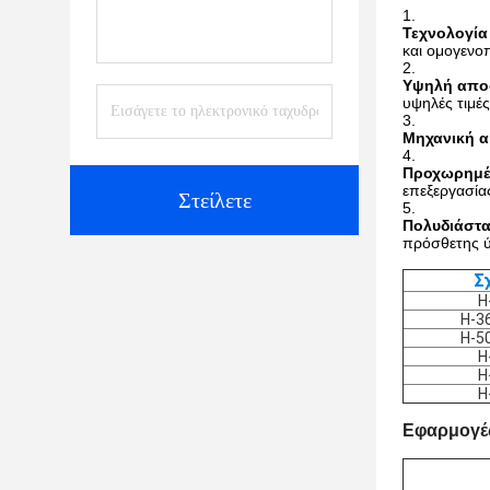
Τεχνολογία
και ομογενο
Υψηλή απο
υψηλές τιμέ
Μηχανική α
Προχωρημέν
επεξεργασίας
Στείλετε
Πολυδιάστα
πρόσθετης ύλ
Σ
H
H-3
H-5
H
H
H
Εφαρμογέ