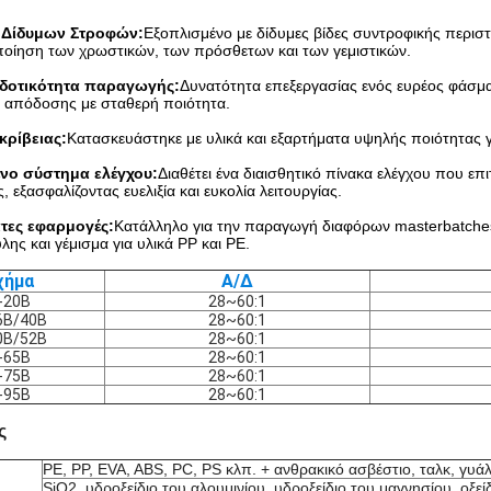
 Δίδυμων Στροφών:
Εξοπλισμένο με δίδυμες βίδες συντροφικής περισ
ποίηση των χρωστικών, των πρόσθετων και των γεμιστικών.
δοτικότητα παραγωγής:
Δυνατότητα επεξεργασίας ενός ευρέος φάσ
ς απόδοσης με σταθερή ποιότητα.
κρίβειας:
Κατασκευάστηκε με υλικά και εξαρτήματα υψηλής ποιότητας γι
ο σύστημα ελέγχου:
Διαθέτει ένα διαισθητικό πίνακα ελέγχου που ε
, εξασφαλίζοντας ευελιξία και ευκολία λειτουργίας.
τες εφαρμογές:
Κατάλληλο για την παραγωγή διαφόρων masterbatche
ης και γέμισμα για υλικά PP και PE.
χήμα
Α/Δ
-20B
28~60:1
6B/40B
28~60:1
0B/52B
28~60:1
-65B
28~60:1
-75B
28~60:1
-95B
28~60:1
ς
PE, PP, EVA, ABS, PC, PS κλπ. + ανθρακικό ασβέστιο, ταλκ, γυάλ
SiO2, υδροξείδιο του αλουμινίου, υδροξείδιο του μαγνησίου, οξείδ