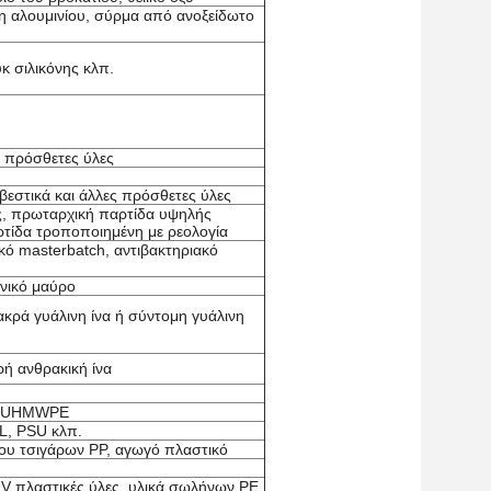
νη αλουμινίου, σύρμα από ανοξείδωτο
 σιλικόνης κλπ.
ς πρόσθετες ύλες
εστικά και άλλες πρόσθετες ύλες
ης, πρωταρχική παρτίδα υψηλής
τίδα τροποποιημένη με ρεολογία
κό masterbatch, αντιβακτηριακό
νικό μαύρο
κρά γυάλινη ίνα ή σύντομη γυάλινη
ρή ανθρακική ίνα
φή UHMWPE
L, PSU κλπ.
τρου τσιγάρων PP, αγωγό πλαστικό
-UV πλαστικές ύλες, υλικά σωλήνων PE