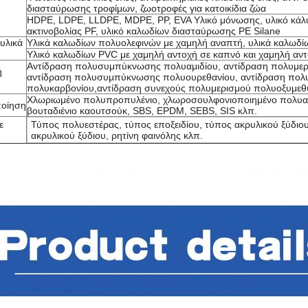
διασταύρωσης τροφίμων, ζωοτροφές για κατοικίδια ζώα
HDPE, LDPE, LLDPE, MDPE, PP, EVA Υλικό μόνωσης, υλικό κάλ
ακτινοβολίας PF, υλικό καλωδίων διασταύρωσης PE Silane
 υλικά
Υλικά καλωδίων πολυολεφινών με χαμηλή αναπτή, υλικά καλωδί
Υλικό καλωδίων PVC με χαμηλή αντοχή σε καπνό και χαμηλή αντ
Αντίδραση πολυσυμπύκνωσης πολυαμιδίου, αντίδραση πολυμερ
ή
αντίδραση πολυσυμπύκνωσης πολυουρεθανίου, αντίδραση πο
πολυκαρβονίου,αντίδραση συνεχούς πολυμερισμού πολυοξυμεθ
Χλωριωμένο πολυπροπυλένιο, χλωροσουλφονιοποιημένο πολυαι
οίηση
βουταδιένιο καουτσούκ, SBS, EPDM, SEBS, SIS κλπ.
ε
Τύπος πολυεστέρας, τύπος εποξειδίου, τύπος ακρυλικού ξύδιο
ακρυλικού ξύδιου, ρητίνη φαινόλης κλπ.