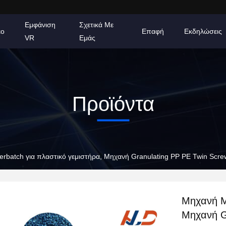
Εμφάνιση
Σχετικά Με
εο
Επαφή
Εκδηλώσεις
VR
Εμάς
Προϊόντα
rbatch για πλαστικό γεμιστήρα, Μηχανή Granulating PP PE Twin Scre
Μηχανή Ma
Μηχανή G