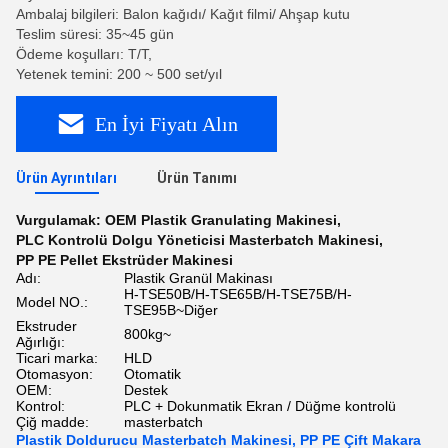
Ambalaj bilgileri: Balon kağıdı/ Kağıt filmi/ Ahşap kutu
Teslim süresi: 35~45 gün
Ödeme koşulları: T/T,
Yetenek temini: 200 ~ 500 set/yıl
En İyi Fiyatı Alın
Ürün Ayrıntıları
Ürün Tanımı
Vurgulamak:
OEM Plastik Granulating Makinesi
,
PLC Kontrolü Dolgu Yöneticisi Masterbatch Makinesi
,
PP PE Pellet Ekstrüder Makinesi
Adı:
Plastik Granül Makinası
H-TSE50B/H-TSE65B/H-TSE75B/H-
Model NO.:
TSE95B~Diğer
Ekstruder
800kg~
Ağırlığı:
Ticari marka:
HLD
Otomasyon:
Otomatik
OEM:
Destek
Kontrol:
PLC + Dokunmatik Ekran / Düğme kontrolü
Çiğ madde:
masterbatch
Plastik Doldurucu Masterbatch Makinesi, PP PE Çift Makara