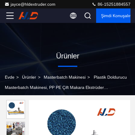
jayce@hldextruder.com
86-15251884557
Şimdi Konuşalım.
Ürünler
Evde
>
Ürünler
>
Masterbatch Makinesi
>
Plastik Doldurucu
Masterbatch Makinesi, PP PE Çift Makara Ekstrüder
Granulasiyon Makinesi