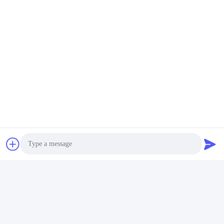
Sık Sorulan Sorular
1Kaç yıllık tecrübeniz var?
Ekstrüder endüstrisinde 15 yıldan fazla deneyim.
2:Ticaretçi misiniz yoksa üreticiler misiniz?Fabrikanın alanı
nedir?
Photo
Fabrikamız 5000 metrekarelik.
3
:
Vuruş ve fıçı aksesuarları, kim üretir?
Video Call