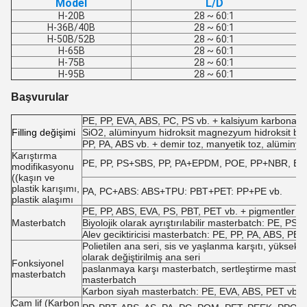
Model
L/D
H-20B
28 ~ 60:1
H-36B/40B
28 ~ 60:1
H-50B/52B
28 ~ 60:1
H-65B
28 ~ 60:1
H-75B
28 ~ 60:1
H-95B
28 ~ 60:1
Başvurular
PE, PP, EVA, ABS, PC, PS vb. + kalsiyum karbonat, 
F
illing değişimi
SiO2, alüminyum hidroksit magnezyum hidroksit broka
PP, PA, ABS vb. + demir toz, manyetik toz, alüminyu
Karıştırma
PE, PP, PS+SBS, PP, PA+EPDM, POE, PP+NBR, EVA +
modifikasyonu
((kaşın ve
plastik karışımı,
PA, PC+ABS: ABS+TPU: PBT+PET: PP+PE vb.
plastik alaşımı
PE, PP, ABS, EVA, PS, PBT, PET vb. + pigmentler ve
Masterbatch
Biyolojik olarak ayrıştırılabilir masterbatch: PE, PS,
Alev geciktiricisi masterbatch: PE, PP, PA, ABS, PBT v
Polietilen ana seri, sis ve yaşlanma karşıtı, yüksek t
olarak değiştirilmiş ana seri
Fonksiyonel
paslanmaya karşı masterbatch, sertleştirme masterba
masterbatch
masterbatch
Karbon siyah masterbatch: PE, EVA, ABS, PET vb. +
Cam lif (Karbon