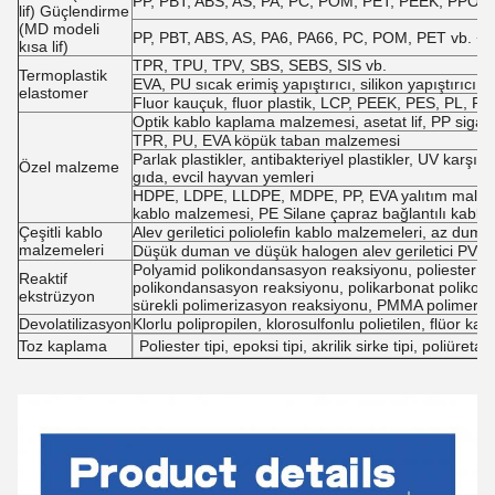
PP, PBT, ABS, AS, PA, PC, POM, PET, PEEK, PPO, PE
lif) Güçlendirme
(MD modeli
PP, PBT, ABS, AS, PA6, PA66, PC, POM, PET vb. + uz
kısa lif)
TPR, TPU, TPV, SBS, SEBS, SIS vb.
Termoplastik
EVA, PU sıcak erimiş yapıştırıcı, silikon yapıştırı
elastomer
Fluor kauçuk, fluor plastik, LCP, PEEK, PES, PL, PS
Optik kablo kaplama malzemesi, asetat lif, PP sigara 
TPR, PU, EVA köpük taban malzemesi
Parlak plastikler, antibakteriyel plastikler, UV karşıt
Özel malzeme
gıda, evcil hayvan yemleri
HDPE, LDPE, LLDPE, MDPE, PP, EVA yalıtım malzem
kablo malzemesi, PE Silane çapraz bağlantılı kabl
Çeşitli kablo
Alev geriletici poliolefin kablo malzemeleri, az duma
malzemeleri
Düşük duman ve düşük halogen alev geriletici PVC
Polyamid polikondansasyon reaksiyonu, poliester er
Reaktif
polikondansasyon reaksiyonu, polikarbonat poliko
ekstrüzyon
sürekli polimerizasyon reaksiyonu, PMMA polimeri
Devolatilizasyon
Klorlu polipropilen, klorosulfonlu polietilen, flüor
Toz kaplama
Poliester tipi, epoksi tipi, akrilik sirke tipi, poliüretan 