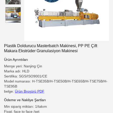
Plastik Doldurucu Masterbatch Makinesi, PP PE Çift
Makara Ekstrüder Granulasiyon Makinesi
Ürün Ayrıntıları
Menşe yeri: Nanjing Çin
Marka adı: HLD
Sertifika: SGS/ISO9001/CE
Model numarası: H-TSE35B/H-TSE50B/H-TSE65B/H-TSE75B/H-
TSE95B
belge:
Ürün Broşürü PDF
Ödeme ve Nakliye Şartları
Min sipariş miktarı: 1/takım
Fiyat: face to face /set