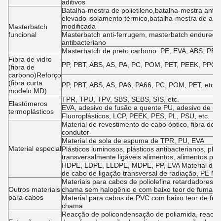
aditivos
Batalha-mestra de polietileno,batalha-mestra anti
elevado isolamento térmico,batalha-mestra de arr
modificada
Masterbatch
funcional
Masterbatch anti-ferrugem, masterbatch endureced
antibacteriano
Masterbatch de preto carbono: PE, EVA, ABS, PET,
Fibra de vidro
PP, PBT, ABS, AS, PA, PC, POM, PET, PEEK, PPO, PE
(fibra de
carbono)Reforço
(fibra curta
PP, PBT, ABS, AS, PA6, PA66, PC, POM, PET, etc. +
modelo MD)
TPR, TPU, TPV, SBS, SEBS, SIS, etc.
Elastómeros
EVA, adesivo de fusão a quente PU, adesivo de s
termoplásticos
Fluoroplásticos, LCP, PEEK, PES, PL, PSU, etc.
Material de revestimento de cabo óptico, fibra de ac
condutor
Material de sola de espuma de TPR, PU, EVA
Material especial
Plásticos luminosos, plásticos antibacterianos, plá
transversalmente ligáveis alimentos, alimentos pa
HDPE, LDPE, LLDPE, MDPE, PP, EVA Material de is
de cabo de ligação transversal de radiação, PE Mat
Materiais para cabos de poliolefina retardadores 
Outros materiais
chama sem halogênio e com baixo teor de fumaça
para cabos
Material para cabos de PVC com baixo teor de fum
chama
Reacção de policondensação de poliamida, reacção