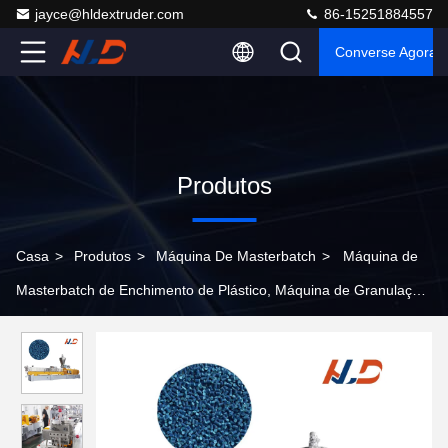
jayce@hldextruder.com
86-15251884557
Converse Agora
Produtos
Casa
>
Produtos
>
Máquina De Masterbatch
>
Máquina de
Masterbatch de Enchimento de Plástico, Máquina de Granulação
de Extrusão de Biquínis de PP PE