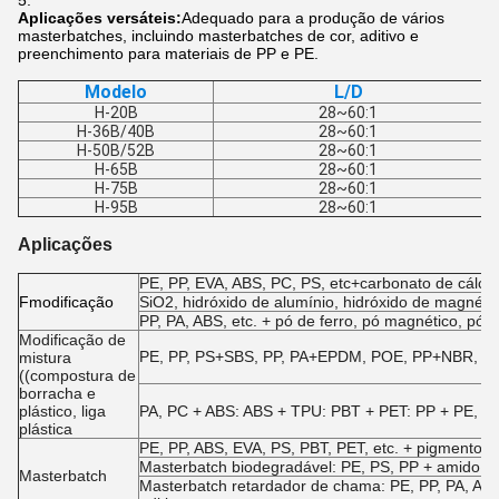
Aplicações versáteis:
Adequado para a produção de vários
masterbatches, incluindo masterbatches de cor, aditivo e
preenchimento para materiais de PP e PE.
Modelo
L/D
H-20B
28~60:1
H-36B/40B
28~60:1
H-50B/52B
28~60:1
H-65B
28~60:1
H-75B
28~60:1
H-95B
28~60:1
Aplicações
PE, PP, EVA, ABS, PC, PS, etc+carbonato de cálcio,
F
modificação
SiO2, hidróxido de alumínio, hidróxido de magnésio
PP, PA, ABS, etc. + pó de ferro, pó magnético, pó d
Modificação de
PE, PP, PS+SBS, PP, PA+EPDM, POE, PP+NBR, EVA +
mistura
((compostura de
borracha e
plástico, liga
PA, PC + ABS: ABS + TPU: PBT + PET: PP + PE, et
plástica
PE, PP, ABS, EVA, PS, PBT, PET, etc. + pigmentos e
Masterbatch biodegradável: PE, PS, PP + amido, e
Masterbatch
Masterbatch retardador de chama: PE, PP, PA, ABS