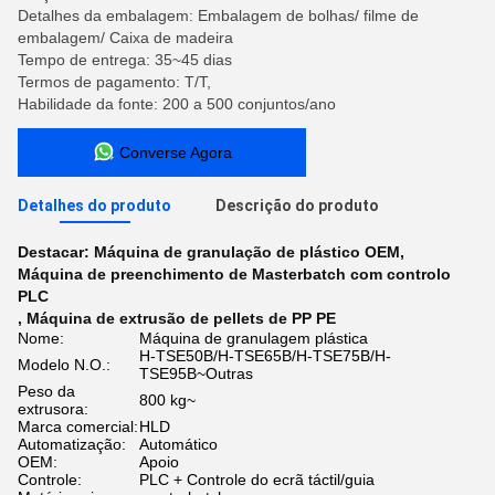
Detalhes da embalagem: Embalagem de bolhas/ filme de
embalagem/ Caixa de madeira
Tempo de entrega: 35~45 dias
Termos de pagamento: T/T,
Habilidade da fonte: 200 a 500 conjuntos/ano
Converse Agora
Detalhes do produto
Descrição do produto
Destacar:
Máquina de granulação de plástico OEM
,
Máquina de preenchimento de Masterbatch com controlo
PLC
,
Máquina de extrusão de pellets de PP PE
Nome:
Máquina de granulagem plástica
H-TSE50B/H-TSE65B/H-TSE75B/H-
Modelo N.O.:
TSE95B~Outras
Peso da
800 kg~
extrusora:
Marca comercial:
HLD
Automatização:
Automático
OEM:
Apoio
Controle:
PLC + Controle do ecrã táctil/guia