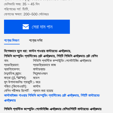
ডেলিভারি সময়: 35 ~ 45 দিন
পরিশোধের শর্ত: টি/টি,
যোগানের ক্ষমতা: 200~500 সেট/বছর
সেরা দাম পান
পণ্যের বিবরণ
পণ্যের বর্ণনা
বিশেষভাবে তুলে ধরা:
কাস্টম পাওয়ার মাস্টারবেচ এক্সট্রুডার
,
পিভিসি কম্পোন্ডিং প্লাস্টিকের পেল্ট এক্সট্রুডার
,
পিইটি পিভিসি এক্সট্রুডার পেল্ট মেশিন
নাম:
পিভিসি প্লাস্টিক কম্পাউন্ডিং পেলেটাইজিং এক্সট্রুডার
স্বয়ংক্রিয়তা:
স্বয়ংক্রিয়ভাবে কাজ
অ্যাপ্লিকেশন:
মাস্টারব্যাচ
বৈদ্যুতিক ব্র্যান্ড:
সিমেন্স/ওমরন
মাত্রা ((L*W*H):
মডেল
মূল উপাদানগুলির গ্যারান্টি:
১ বছর
শক্তি (কিলোওয়াট):
কাস্টম
মেশিন পরীক্ষার রিপোর্ট:
প্রদান করা হয়েছে
কাস্টমাইজড পাওয়ার পিভিসি কম্পোন্ডিং প্লাস্টিকের পেল্ট এক্সট্রুডার, পিইটি মাস্টারবেচ
এক্সট্রুডার
পিভিসি প্লাস্টিক কম্পোন্ডিং পেলেটাইজিং এক্সট্রুডার মেশিন/পিইটি মাস্টারবেচ এক্সট্রুডার