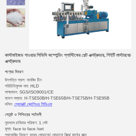
কাস্টমাইজড পাওয়ার পিভিসি কম্পোন্ডিং প্লাস্টিকের পেল্ট এক্সট্রুডার, পিইটি মাস্টারবেচ
এক্সট্রুডার
পণ্যের বিবরণ
উৎপত্তি স্থল: নানজিং চীন
পরিচিতিমুলক নাম: HLD
সাক্ষ্যদান: SGS/ISO9001/CE
মডেল নম্বার: H-TSE50B/H-TSE65B/H-TSE75B/H-TSE95B
দলিল:
প্রোডাক্ট ব্রোশিওর পিডিএফ
পেমেন্ট ও শিপিংয়ের শর্তাবলী
ন্যূনতম চাহিদার পরিমাণ: 1 সেট
মূল্য: face to face /set
প্যাকেজিং বিবরণ: বুদ্বুদ মোড়ানো/ মোড়ানো ফিল্ম/ কাঠের বাক্স