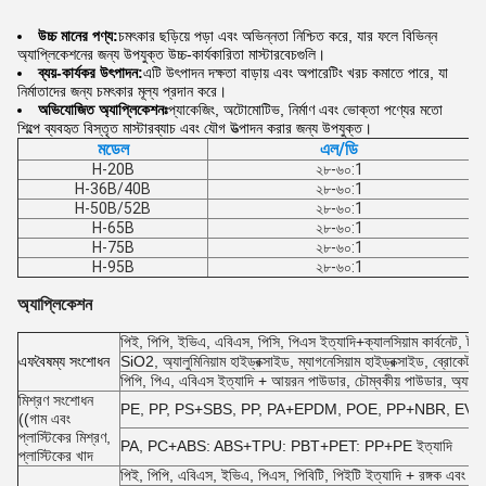
উচ্চ মানের পণ্য:
চমৎকার ছড়িয়ে পড়া এবং অভিন্নতা নিশ্চিত করে, যার ফলে বিভিন্ন
অ্যাপ্লিকেশনের জন্য উপযুক্ত উচ্চ-কার্যকারিতা মাস্টারবেচগুলি।
ব্যয়-কার্যকর উৎপাদন:
এটি উৎপাদন দক্ষতা বাড়ায় এবং অপারেটিং খরচ কমাতে পারে, যা
নির্মাতাদের জন্য চমৎকার মূল্য প্রদান করে।
অভিযোজিত অ্যাপ্লিকেশনঃ
প্যাকেজিং, অটোমোটিভ, নির্মাণ এবং ভোক্তা পণ্যের মতো
শিল্পে ব্যবহৃত বিস্তৃত মাস্টারব্যাচ এবং যৌগ উত্পাদন করার জন্য উপযুক্ত।
মডেল
এল/ডি
H-20B
২৮-৬০:1
H-36B/40B
২৮-৬০:1
H-50B/52B
২৮-৬০:1
H-65B
২৮-৬০:1
H-75B
২৮-৬০:1
H-95B
২৮-৬০:1
অ্যাপ্লিকেশন
পিই, পিপি, ইভিএ, এবিএস, পিসি, পিএস ইত্যাদি+ক্যালসিয়াম কার্বনেট, টালক
এফ
বৈষম্য সংশোধন
SiO2, অ্যালুমিনিয়াম হাইড্রক্সাইড, ম্যাগনেসিয়াম হাইড্রক্সাইড, ব্রোকেট
পিপি, পিএ, এবিএস ইত্যাদি + আয়রন পাউডার, চৌম্বকীয় পাউডার, অ্যালুমি
মিশ্রণ সংশোধন
PE, PP, PS+SBS, PP, PA+EPDM, POE, PP+NBR, EVA + সিল
((গাম এবং
প্লাস্টিকের মিশ্রণ,
PA, PC+ABS: ABS+TPU: PBT+PET: PP+PE ইত্যাদি
প্লাস্টিকের খাদ
পিই, পিপি, এবিএস, ইভিএ, পিএস, পিবিটি, পিইটি ইত্যাদি + রঙ্গক এবং অন