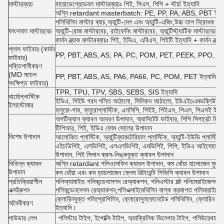
মাস্টারব্যাচ
বায়োডেগ্রেডেবল মাস্টারব্যাচঃ পিই, পিএস, পিপি + স্টার্চ ইত্যাদি
অগ্নি retardant masterbatch: PE, PP, PA, ABS, PBT ইত্যাদি
পলিথিলিন মাস্টার ব্যাচ,অ্যান্টি-মেগ এবং অ্যান্টি-এজিং,উচ্চ তাপ নিরোধক মাস্ট
ফাংশনাল মাস্টারবেচ
অ্যান্টি-রোজ মাস্টারবেচ, রাইফেনিং মাস্টারবেচ, অ্যান্টিস্ট্যাটিক মাস্টারবেচ, অ্
কার্বন ব্ল্যাক মাস্টারব্যাচঃ পিই, ইভিএ, এবিএস, পিইটি ইত্যাদি + কার্বন ব্ল্যাক
গ্লাস ফাইবার (কার্বন
PP, PBT, ABS, AS, PA, PC, POM, PET, PEEK, PPO, PES ইত্যাদ
ফাইবার)
শক্তিশালীকরণ
(MD মডেল
PP, PBT, ABS, AS, PA6, PA66, PC, POM, PET ইত্যাদি + দীর্ঘ ক
সংক্ষিপ্ত ফাইবার)
TPR, TPU, TPV, SBS, SEBS, SIS ইত্যাদি
থার্মোপ্লাস্টিক
ইভিএ, পিইউ গরম গলিত আঠালো, সিলিকন আঠালো, ইউএইচএমডব্লিউপিই স
ইলাস্টোমার
ফ্লুরো-গাম, ফ্লুরোপ্লাস্টিক, এলসিপি, পিইই, পিইএস, পিএল, পিএসই ইত্
অপটিক্যাল ক্যাবল আবরণ উপাদান, অ্যাসিটেট ফাইবার, পিপি সিগারেট ফিল্টার
টিপিআর, পিই, ইভিএ ফোম সোলের উপাদান
বিশেষ উপাদান
আলোকিত প্লাস্টিক, অ্যান্টিব্যাকটেরিয়াল প্লাস্টিক, অ্যান্টি-ইউভি প্লাস্
এইচডিপিই, এলডিপিই, এলএলডিপিই, এমডিপিই, পিপি, ইভিএ আইসোলেশন উপা
উপাদান, পিই সিলান ক্রস-লিঙ্কযুক্ত ক্যাবল উপাদান
বিভিন্ন ক্যাবল
অগ্নি retardant পলিওলেফিন ক্যাবল উপাদান, কম ধোঁয়া হালোজেন মুক্
উপাদান
কম ধোঁয়া এবং কম হ্যালোজেন ফ্লেম রিটার্ডেন্ট পিভিসি ক্যাবল উপাদান
প্রতিক্রিয়াশীল
পলিঅ্যামাইড পলিকন্ডেনসেশন রেঅ্যাকশন, পলিএস্টার মল্ট পলিমেরাইজেশন র
এক্সট্রুশন
পলিকন্ডেনসেশন রেঅ্যাকশন,পলিওক্সাইমেথিলিন বাল্ক ক্রমাগত পলিমারাইজে
ক্লোরিনযুক্ত পলিপ্রোপিলিন, ক্লোরোসুলফোনেটেড পলিথিলিন, ফ্লোরিন কা
অবৈধীকরণ
ইত্যাদি।
পাউডার লেপ
পলিস্টার টাইপ, ইপোক্সি টাইপ, অ্যাক্রিলিক ভিনেগার টাইপ, পলিউরেথান 