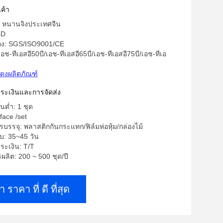
ลาสติกพลาสติก
ค้า
ด: หนานจิงประเทศจีน
LD
รอง: SGS/ISO9001/CE
อช-ทีเอสอี50บี/เอช-ทีเอสอี65บี/เอช-ทีเอสอี75บี/เอช-ทีเอ
ดงผลิตภัณฑ์
าระเงินและการจัดส่ง
้นต่ำ: 1 ชุด
face /set
บรรจุ: พลาสติกกันกระแทก/ฟิล์มห่อหุ้ม/กล่องไม้
บ: 35~45 วัน
ระเงิน: T/T
ลิต: 200 ~ 500 ชุด/ปี
า ราคา ที่ ดี ที่สุด