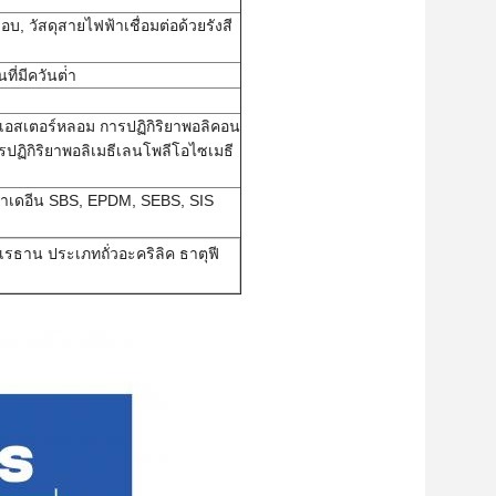
, วัสดุสายไฟฟ้าเชื่อมต่อด้วยรังสี
ี่มีควันต่ํา
ลิเอสเตอร์หลอม การปฏิกิริยาพอลิคอน
ปฏิกิริยาพอลิเมธีเลนโพลีโอไซเมธี
ตาเดอีน SBS, EPDM, SEBS, SIS
เรธาน ประเภทถั่วอะคริลิค ธาตุฟี