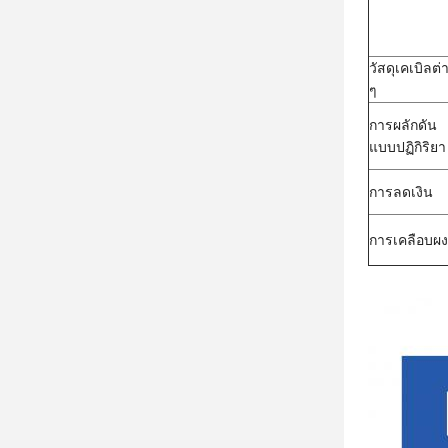
วัสดุเคเบิลต่
ๆ
การผลักดัน
แบบปฏิกิริยา
การลดเงิน
การเคลือบผง