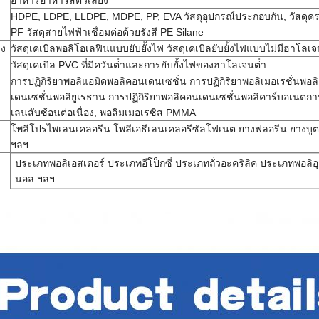
อาหารอาหารสัตว์เลี้ยง
HDPE, LDPE, LLDPE, MDPE, PP, EVA วัสดุอุปกรณ์ประกอบกัน, วัสดุครอบ
PF วัสดุสายไฟฟ้าเชื่อมต่อด้วยรังสี PE Silane
าง
วัสดุเคเบิลพอลิโอเลฟินแบบยับยั้งไฟ วัสดุเคเบิลยับยั้งไฟแบบไม่มีฮาโลเจนท
วัสดุเคเบิล PVC ที่มีควันต่ําและการยับยั้งไฟของฮาโลเจนต่ํา
การปฏิกิริยาพอลิแอมิดพอลิคอนเดนเซชั่น การปฏิกิริยาพอลิเมอเรชั่นพอ
เดนเซชั่นพอลิยูเรธาน การปฏิกิริยาพอลิคอนเดนเซชั่นพอลิคาร์บอเนตการ
เลนสับซ้อนต่อเนื่อง, พอลิมเมอเรซิส PMMA
โพลีโปรไพเลนเคลอรีน โพลีเอธีเลนเคลอรีซัลโฟเนต ยางฟลอรีน ยางบู
ฯลฯ
ประเภทพอลิเอสเตอร์ ประเภทอีโป็กซี่ ประเภทถั่วอะคริลิค ประเภทพอลิอุ
นอล ฯลฯ