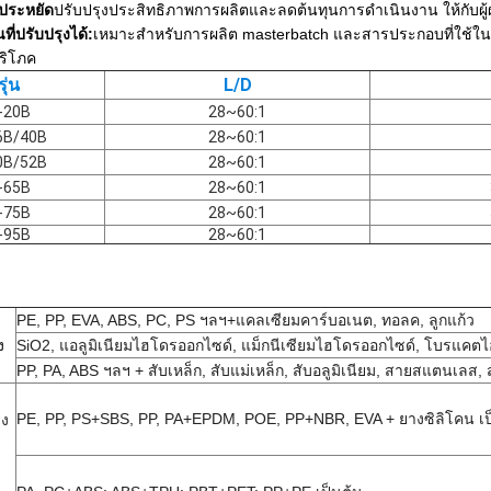
่ประหยัด
ปรับปรุงประสิทธิภาพการผลิตและลดต้นทุนการดําเนินงาน ให้กับผู้ผลิ
ี่ปรับปรุงได้:
เหมาะสําหรับการผลิต masterbatch และสารประกอบที่ใช้ในอ
บริโภค
รุ่น
L/D
-20B
28~60:1
6B/40B
28~60:1
0B/52B
28~60:1
-65B
28~60:1
-75B
28~60:1
-95B
28~60:1
PE, PP, EVA, ABS, PC, PS ฯลฯ+แคลเซียมคาร์บอเนต, ทอลค, ลูกแก้ว
ง
SiO2, แอลูมิเนียมไฮโดรออกไซด์, แม็กนีเซียมไฮโดรออกไซด์, โบรแคตไ
PP, PA, ABS ฯลฯ + สับเหล็ก, สับแม่เหล็ก, สับอลูมิเนียม, สายสแตนเลส, 
PE, PP, PS+SBS, PP, PA+EPDM, POE, PP+NBR, EVA + ยางซิลิโคน เป
าง