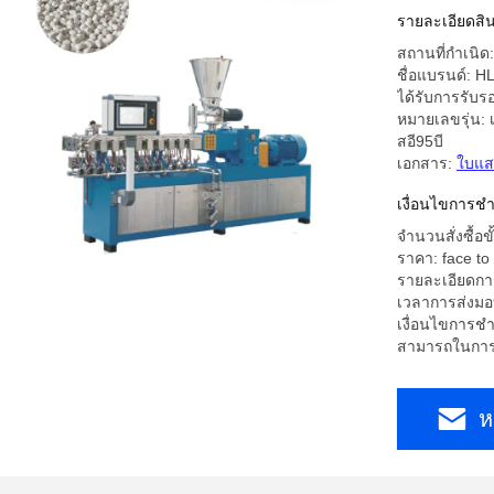
พลาสติกพ
รายละเอียดสิน
สถานที่กำเนิ
ชื่อแบรนด์: H
ได้รับการรับ
หมายเลขรุ่น: เ
สอี95บี
เอกสาร:
ใบแส
เงื่อนไขการชํ
จำนวนสั่งซื้อขั
ราคา: face to 
รายละเอียดการ
เวลาการส่งมอ
เงื่อนไขการชำ
สามารถในการผ
ห