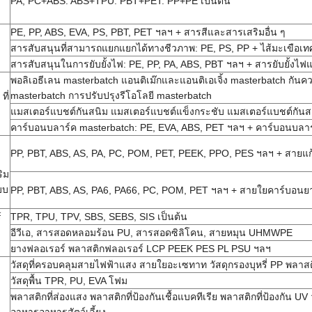
PA, PC+ABS: ABS+TPU: PBT+PET: PP+PE เป็นต้น
PE, PP, ABS, EVA, PS, PBT, PET ฯลฯ + สารสีและสารเสริมอื่น ๆ
สารสับสนุนที่สามารถแยกแยกได้ทางชีวภาพ: PE, PS, PP + ไส้มะเขือเทศ
สารสับสนุนในการยับยั้งไฟ: PE, PP, PA, ABS, PBT ฯลฯ + สารยับยั้งไฟแ
พอลิเอธีเลน masterbatch แอนติเม๊กและแอนติเอเจิ้ง masterbatch กันค
masterbatch การปรับปรุงรีโอโลยี masterbatch
ที่
แมสเตอร์แบชต์กันสนิม แมสเตอร์แบชต์แข็งกระชับ แมสเตอร์แบชต์กันส
คาร์บอนบลาร์ค masterbatch: PE, EVA, ABS, PET ฯลฯ + คาร์บอนบลา
PP, PBT, ABS, AS, PA, PC, POM, PET, PEEK, PPO, PES ฯลฯ + สายแก้
ิม
บบ
PP, PBT, ABS, AS, PA6, PA66, PC, POM, PET ฯลฯ + สายใยคาร์บอนย
TPR, TPU, TPV, SBS, SEBS, SIS เป็นต้น
์
อีวีเอ, สารสอดหลอมร้อน PU, สารสอดซิลิโคน, สายหมุน UHMWPE
ยางฟลอเรอร์ พลาสติกฟลอเรอร์ LCP PEEK PES PL PSU ฯลฯ
วัสดุที่ครอบคลุมสายไฟฟ้าแสง สายใยอะเซทาท วัสดุกรองบุหรี่ PP พลาสติ
วัสดุพื้น TPR, PU, EVA โฟม
พลาสติกที่ส่องแสง พลาสติกที่ป้องกันเชื้อแบคทีเรีย พลาสติกที่ป้องกัน UV ว