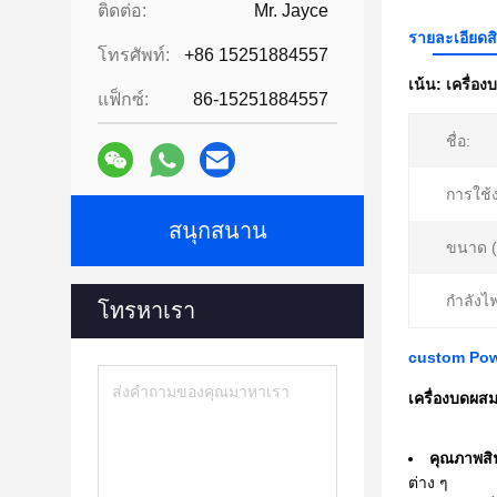
ติดต่อ:
Mr. Jayce
รายละเอียดส
โทรศัพท์:
+86 15251884557
เน้น:
เครื่อง
แฟ็กซ์:
86-15251884557
ชื่อ:
การใช้
สนุกสนาน
ขนาด (
กำลังไฟ
โทรหาเรา
custom Powe
เครื่องบดผส
คุณภาพสิน
ต่าง ๆ