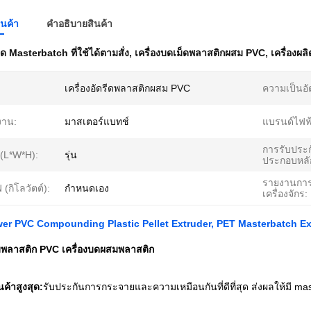
ินค้า
คําอธิบายสินค้า
บด Masterbatch ที่ใช้ได้ตามสั่ง
,
เครื่องบดเม็ดพลาสติกผสม PVC
,
เครื่องผ
เครื่องอัดรีดพลาสติกผสม PVC
ความเป็นอั
งาน:
มาสเตอร์แบทช์
แบรนด์ไฟฟ้
การรับประก
(L*W*H):
รุ่น
ประกอบหลั
รายงานกา
 (กิโลวัตต์):
กำหนดเอง
เครื่องจักร:
r PVC Compounding Plastic Pellet Extruder, PET Masterbatch Ext
มพลาสติก PVC เครื่องบดผสมพลาสติก
ค้าสูงสุด:
รับประกันการกระจายและความเหมือนกันที่ดีที่สุด ส่งผลให้มี ma