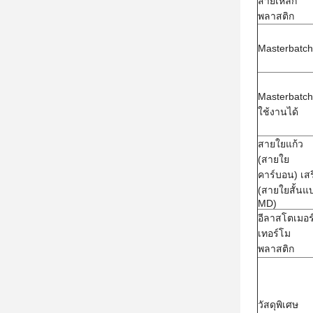
สายเหล็ก
พลาสติก
Masterbatch
Masterbatch 
ใช้งานได้
สายใยแก้ว
(สายใย
คาร์บอน) เสร
(สายใยสั้นแ
MD)
อีลาสโตเมอร
เทอร์โม
พลาสติก
วัสดุพิเศษ