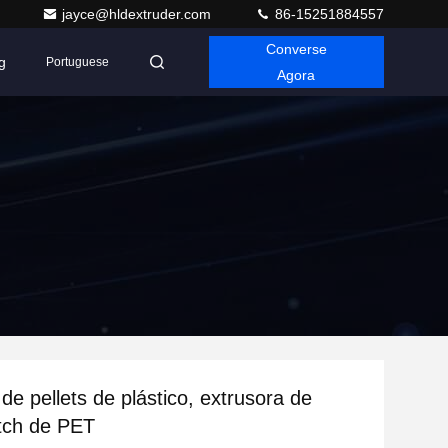
jayce@hldextruder.com
86-15251884557
Converse
g
Portuguese
Agora
de pellets de plástico, extrusora de
tch de PET