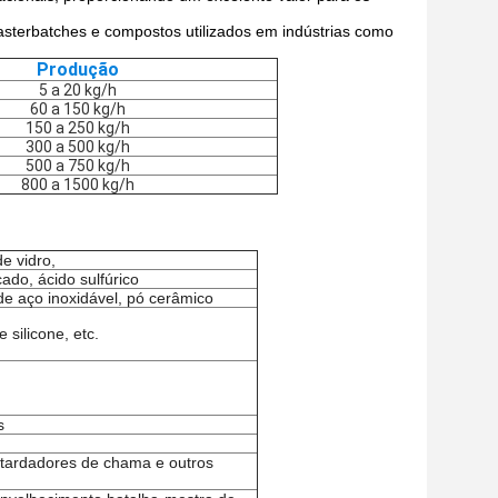
erbatches e compostos utilizados em indústrias como
Produção
5 a 20 kg/h
60 a 150 kg/h
150 a 250 kg/h
300 a 500 kg/h
500 a 750 kg/h
800 a 1500 kg/h
e vidro,
ado, ácido sulfúrico
 de aço inoxidável, pó cerâmico
ilicone, etc.
s
etardadores de chama e outros