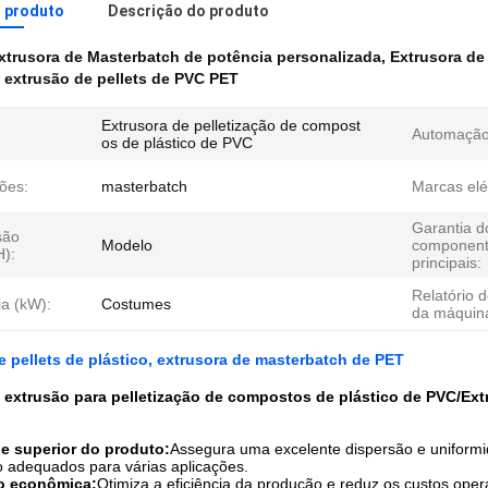
o produto
Descrição do produto
xtrusora de Masterbatch de potência personalizada
,
Extrusora de
 extrusão de pellets de PVC PET
Extrusora de pelletização de compost
Automação
os de plástico de PVC
ões:
masterbatch
Marcas elét
Garantia d
são
Modelo
componen
H):
principais:
Relatório 
ia (kW):
Costumes
da máquin
e pellets de plástico, extrusora de masterbatch de PET
extrusão para pelletização de compostos de plástico de PVC/Ext
e superior do produto:
Assegura uma excelente dispersão e uniformi
adequados para várias aplicações.
o econômica:
Otimiza a eficiência da produção e reduz os custos ope