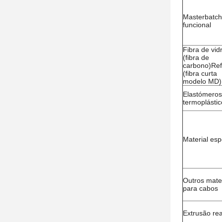
Masterbatch
funcional
Fibra de vid
(fibra de
carbono)Ref
(fibra curta
modelo MD)
Elastómeros
termoplástic
Material esp
Outros mater
para cabos
Extrusão rea