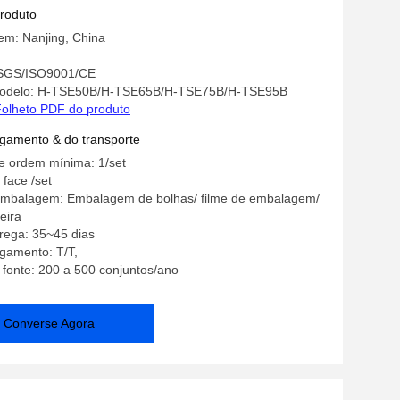
produto
em: Nanjing, China
: SGS/ISO9001/CE
odelo: H-TSE50B/H-TSE65B/H-TSE75B/H-TSE95B
olheto PDF do produto
gamento & do transporte
e ordem mínima: 1/set
 face /set
embalagem: Embalagem de bolhas/ filme de embalagem/
eira
rega: 35~45 dias
gamento: T/T,
 fonte: 200 a 500 conjuntos/ano
Converse Agora