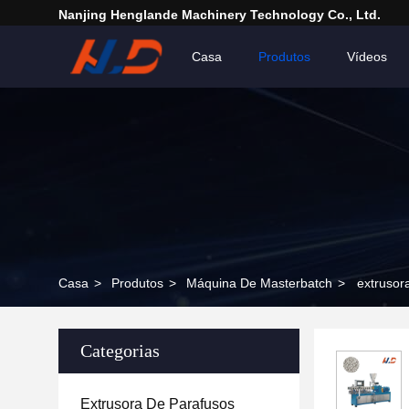
Nanjing Henglande Machinery Technology Co., Ltd.
Casa
Produtos
Vídeos
Casa
>
Produtos
>
Máquina De Masterbatch
>
extrusor
Categorias
Extrusora De Parafusos