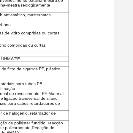
ienvelhecimento,batalha-mestra de
alha-mestra reologicamente
 antiestático, masterbatch
arbono
as de vidro compridas ou curtas
bono compridas ou curtas
nto UHMWPE
de filtro de cigarros PP, plástico
materiais para tubos PE
stimação
ial de revestimento, PF Material
e ligação transversal de silano
iais para cabos retardadores de
r de halogênio, retardador de
ão de poliéster fundido, reacção
 de policarbonato,Reacção de
ão de PMMA