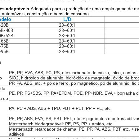
es adaptáveis:
Adequado para a produção de uma ampla gama de mast
 automóveis, construção e bens de consumo.
delo
L/D
-20B
28~60:1
6B/40B
28~60:1
0B/52B
28~60:1
-65B
28~60:1
-75B
28~60:1
-95B
28~60:1
s
PE, PP, EVA, ABS, PC, PS, etc+carbonato de cálcio, talco, contas d
o
SiO2, hidróxido de alumínio, hidróxido de magnésio, óxido de broc
PP, PA, ABS, etc. + pó de ferro, pó magnético, pó de alumínio, fio
 de
PE, PP, PS+SBS, PP, PA+EPDM, POE, PP+NBR, EVA + borracha de s
a de
PA, PC + ABS: ABS + TPU: PBT + PET: PP + PE, etc.
PE, PP, ABS, EVA, PS, PBT, PET, etc. + pigmentos e outros aditivo
Masterbatch biodegradável: PE, PS, PP + amido, etc.
Masterbatch retardador de chama: PE, PP, PA, ABS, PBT, etc. + r
aditivos