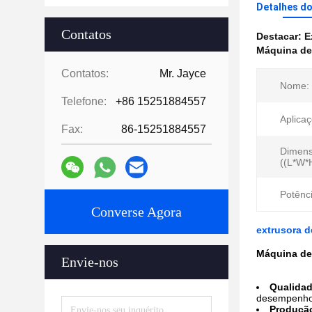
Detalhes d
Contatos
Destacar:
E
Máquina de
Contatos:
Mr. Jayce
Nome:
Telefone:
+86 15251884557
Aplicaç
Fax:
86-15251884557
Dimen
((L*W*
Potênc
Converse Agora
extrusora d
Máquina de 
Envie-nos
Qualidad
desempenho 
Produçã