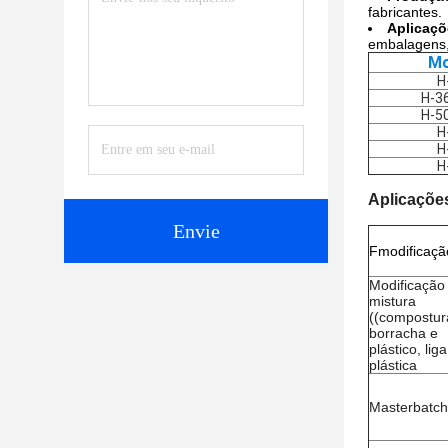
fabricantes.
Aplicaçõ
embalagens,
Mo
H
H-3
H-5
H
H
H
Aplicaçõe
Envie
F
modificaçã
Modificação
mistura
((compostur
borracha e
plástico, liga
plástica
Masterbatch