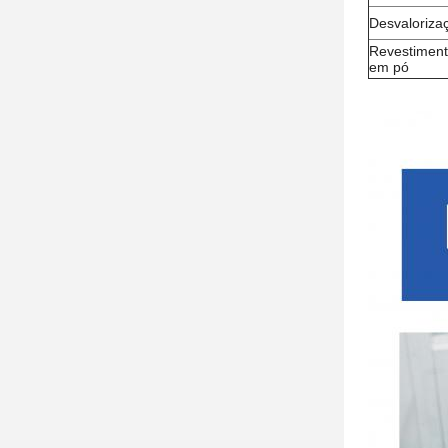
Desvaloriza
Revestimen
em pó