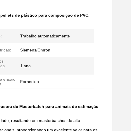
 pellets de plástico para composição de PVC
,
:
Trabalho automaticamente
ricas:
Siemens/Omron
os
tes
1 ano
de ensaio
Fornecido
a:
rusora de Masterbatch para animais de estimação
dade, resultando em masterbatches de alto
racionais, proporcionando um excelente valor para os