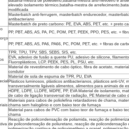
Batalha-mestra de polietileno,batalha-mestra anti-nevoeiro e ant
elevado isolamento térmico,batalha-mestra de arrefecimento,bat
modificada
Masterbatch anti-ferrugem, masterbatch endurecedor, masterbatch
antibacteriano
Masterbatch de preto carbono: PE, EVA, ABS, PET, etc. + preto c
ro
PP, PBT, ABS, AS, PA, PC, POM, PET, PEEK, PPO, PES, etc. + fibr
orço
PP, PBT, ABS, AS, PA6, PA66, PC, POM, PET, etc. + fibras de car
TPR, TPU, TPV, SBS, SEBS, SIS, etc.
EVA, adesivo de fusão a quente PU, adesivo de silicone, filame
os
Fluoroplásticos, LCP, PEEK, PES, PL, PSU, etc.
Material de revestimento de cabo óptico, fibra de acetato, material 
condutor
Material de sola de espuma de TPR, PU, EVA
ecial
Plásticos luminosos, plásticos antibacterianos, plásticos anti-UV, 
transversalmente ligáveis alimentos, alimentos para animais de e
HDPE, LDPE, LLDPE, MDPE, PP, EVA Material de isolamento, mater
de cabo de ligação transversal de radiação, PE Material de cabo d
Materiais para cabos de poliolefina retardadores de chama, mater
iais
chama sem halogênio e com baixo teor de fumaça
Material para cabos de PVC com baixo teor de fumaça e baixo teo
chama
Reacção de policondensação de poliamida, reacção de polimerizaç
tiva
de policondensação de poliuretano, reacção de policondensação
polimerização contínua de polioximetileno a granel, polimerizaç