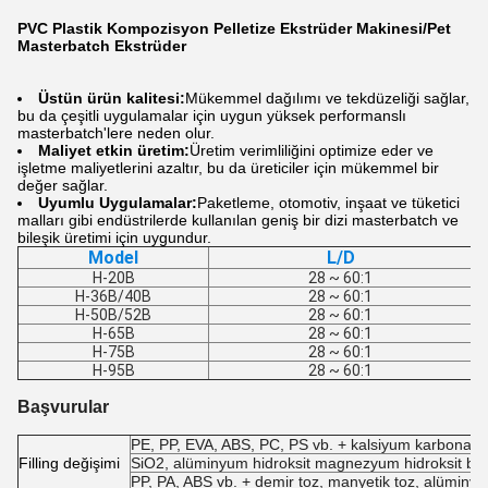
PVC Plastik Kompozisyon Pelletize Ekstrüder Makinesi/Pet
Masterbatch Ekstrüder
Üstün ürün kalitesi:
Mükemmel dağılımı ve tekdüzeliği sağlar,
bu da çeşitli uygulamalar için uygun yüksek performanslı
masterbatch'lere neden olur.
Maliyet etkin üretim:
Üretim verimliliğini optimize eder ve
işletme maliyetlerini azaltır, bu da üreticiler için mükemmel bir
değer sağlar.
Uyumlu Uygulamalar:
Paketleme, otomotiv, inşaat ve tüketici
malları gibi endüstrilerde kullanılan geniş bir dizi masterbatch ve
bileşik üretimi için uygundur.
Model
L/D
H-20B
28 ~ 60:1
H-36B/40B
28 ~ 60:1
H-50B/52B
28 ~ 60:1
H-65B
28 ~ 60:1
H-75B
28 ~ 60:1
H-95B
28 ~ 60:1
Başvurular
PE, PP, EVA, ABS, PC, PS vb. + kalsiyum karbonat, 
F
illing değişimi
SiO2, alüminyum hidroksit magnezyum hidroksit broka
PP, PA, ABS vb. + demir toz, manyetik toz, alüminyu