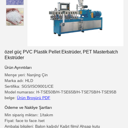
özel güç PVC Plastik Pellet Ekstrüder, PET Masterbatch
Ekstrüder
Ürün Ayrıntıları
Menşe yeri: Nanjing Çin
Marka adı: HLD
Sertifika: SGS/ISO9001/CE
Model numarası: H-TSE50B/H-TSE65B/H-TSE75B/H-TSE95B
belge:
Ürün Broşürü PDF
Ödeme ve Nakliye Şartları
Min sipariş miktarı: 1/takım
Fiyat: face to face /set
Ambalaj bilgileri: Balon kağıdı/ Kağıt filmi/ Ahşap kutu