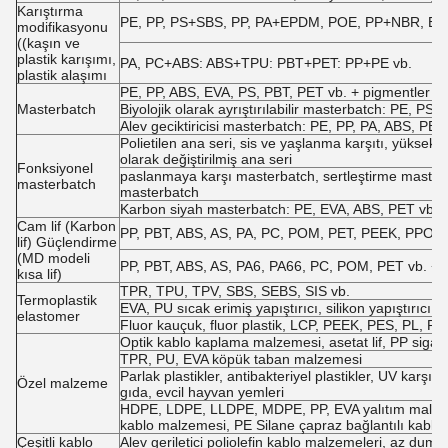
Karıştırma
PE, PP, PS+SBS, PP, PA+EPDM, POE, PP+NBR, EVA +
modifikasyonu
((kaşın ve
plastik karışımı,
PA, PC+ABS: ABS+TPU: PBT+PET: PP+PE vb.
plastik alaşımı
PE, PP, ABS, EVA, PS, PBT, PET vb. + pigmentler ve
Masterbatch
Biyolojik olarak ayrıştırılabilir masterbatch: PE, PS,
Alev geciktiricisi masterbatch: PE, PP, PA, ABS, PBT v
Polietilen ana seri, sis ve yaşlanma karşıtı, yüksek t
olarak değiştirilmiş ana seri
Fonksiyonel
paslanmaya karşı masterbatch, sertleştirme masterba
masterbatch
masterbatch
Karbon siyah masterbatch: PE, EVA, ABS, PET vb. +
Cam lif (Karbon
PP, PBT, ABS, AS, PA, PC, POM, PET, PEEK, PPO, PE
lif) Güçlendirme
(MD modeli
PP, PBT, ABS, AS, PA6, PA66, PC, POM, PET vb. + uz
kısa lif)
TPR, TPU, TPV, SBS, SEBS, SIS vb.
Termoplastik
EVA, PU sıcak erimiş yapıştırıcı, silikon yapıştırı
elastomer
Fluor kauçuk, fluor plastik, LCP, PEEK, PES, PL, PS
Optik kablo kaplama malzemesi, asetat lif, PP sigara 
TPR, PU, EVA köpük taban malzemesi
Parlak plastikler, antibakteriyel plastikler, UV karşıt
Özel malzeme
gıda, evcil hayvan yemleri
HDPE, LDPE, LLDPE, MDPE, PP, EVA yalıtım malzem
kablo malzemesi, PE Silane çapraz bağlantılı kabl
Çeşitli kablo
Alev geriletici poliolefin kablo malzemeleri, az duma