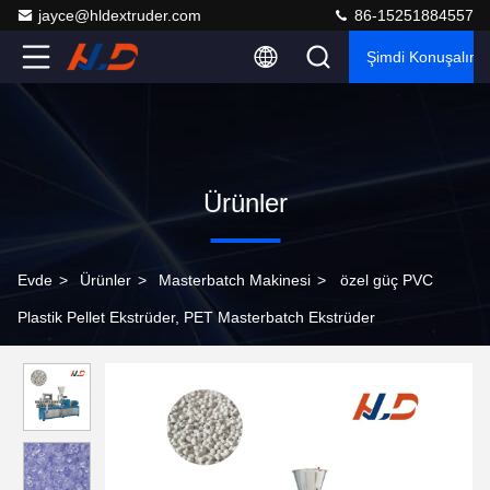
jayce@hldextruder.com
86-15251884557
Şimdi Konuşalım.
Ürünler
Evde
>
Ürünler
>
Masterbatch Makinesi
>
özel güç PVC
Plastik Pellet Ekstrüder, PET Masterbatch Ekstrüder