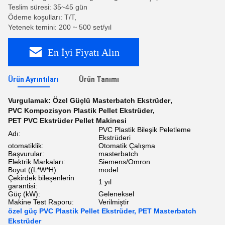
Teslim süresi: 35~45 gün
Ödeme koşulları: T/T,
Yetenek temini: 200 ~ 500 set/yıl
En İyi Fiyatı Alın
Ürün Ayrıntıları
Ürün Tanımı
Vurgulamak:
Özel Güçlü Masterbatch Ekstrüder
,
PVC Kompozisyon Plastik Pellet Ekstrüder
,
PET PVC Ekstrüder Pellet Makinesi
PVC Plastik Bileşik Peletleme
Adı:
Ekstrüderi
otomatiklik:
Otomatik Çalışma
Başvurular:
masterbatch
Elektrik Markaları:
Siemens/Omron
Boyut ((L*W*H):
model
Çekirdek bileşenlerin
1 yıl
garantisi:
Güç (kW):
Geleneksel
Makine Test Raporu:
Verilmiştir
özel güç PVC Plastik Pellet Ekstrüder, PET Masterbatch
Ekstrüder