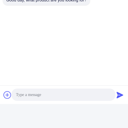
Good day, what product are you looking for?
যোগাযোগ
যোগাযোগ:
Mr. Jayce
টেলিফোন:
+86 15251884557
ফ্যাক্স:
86-15251884557
এখন চ্যাট করুন
আমাদের মেইল করুন