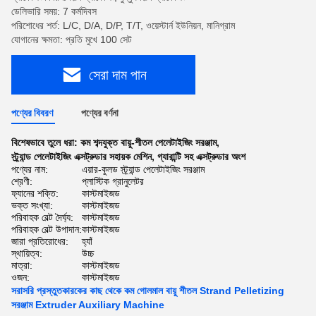
ডেলিভারি সময়: 7 কর্মদিবস
পরিশোধের শর্ত: L/C, D/A, D/P, T/T, ওয়েস্টার্ন ইউনিয়ন, মানিগ্রাম
যোগানের ক্ষমতা: প্রতি মুখে 100 সেট
সেরা দাম পান
পণ্যের বিবরণ
পণ্যের বর্ণনা
বিশেষভাবে তুলে ধরা:
কম শব্দযুক্ত বায়ু-শীতল পেলেটাইজিং সরঞ্জাম
,
স্ট্র্যান্ড পেলেটাইজিং এক্সট্রুডার সহায়ক মেশিন
,
গ্যারান্টি সহ এক্সট্রুডার অংশ
পণ্যের নাম:
এয়ার-কুলড স্ট্র্যান্ড পেলেটাইজিং সরঞ্জাম
শ্রেণী:
প্লাস্টিক গ্রানুলেটর
ফ্যানের শক্তি:
কাস্টমাইজড
ভক্ত সংখ্যা:
কাস্টমাইজড
পরিবাহক বেল্ট দৈর্ঘ্য:
কাস্টমাইজড
পরিবাহক বেল্ট উপাদান:
কাস্টমাইজড
জারা প্রতিরোধের:
হ্যাঁ
স্থায়িত্ব:
উচ্চ
মাত্রা:
কাস্টমাইজড
ওজন:
কাস্টমাইজড
সরাসরি প্রস্তুতকারকের কাছ থেকে কম গোলমাল বায়ু শীতল Strand Pelletizing
সরঞ্জাম Extruder Auxiliary Machine