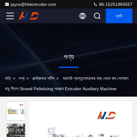
jayce@hldextruder.com
86-15251884557
চ্যাট
পণ্য
বাড়ি
>
পণ্য
>
এক্সট্রুডার পার্টস
>
সরাসরি প্রস্তুতকারকের কাছ থেকে কম গোলমাল
বায়ু শীতল Strand Pelletizing সরঞ্জাম Extruder Auxiliary Machine