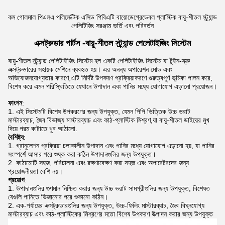
কম গোলমাল পিএলএ পলিলেক্টিক এসিড পিবিএটি বায়োডেগ্রেডেবল প্লাস্টিক বায়ু-শীতল স্ট্র্যান্ড
পেলিটিজিং সরঞ্জাম ভর্তি এবং পরিবর্তন
এক্সট্রুডার পার্টস -
বায়ু-শীতল স্ট্র্যান্ড পেলেটাইজিং সিস্টেম
বায়ু-শীতল স্ট্র্যান্ড পেলিটাইজিং সিস্টেম হল একটি পেলিটাইজিং সিস্টেম যা টুইন-স্ক্রু
এক্সট্রুডারের সহায়ক মেশিনে ব্যবহৃত হয়। এর অনন্য অপারেশন মোড এবং
অভিযোজনযোগ্যতার কারণে,এটি নির্দিষ্ট উপকরণ প্রক্রিয়াকরণে গুরুত্বপূর্ণ ভূমিকা পালন করে,
বিশেষ করে এমন পরিস্থিতিতে যেখানে উপাদান এবং পানির মধ্যে যোগাযোগ এড়ানো প্রয়োজন।
ফাংশন
:
এই সিস্টেমটি বিশেষ উপকরণের জন্য উপযুক্ত, যেমন পিপি ভিত্তিক উচ্চ ভরাট
মাস্টারব্যাচ, জৈব বিভাজ্য মাস্টারব্যাচ এবং কাঠ-প্লাস্টিক মিশ্রণ,যা বায়ু-শীতল ডাইয়ের মুখ
দিয়ে গরম কাটাতে খুব আঠালো.
বৈশিষ্ট্য
:
গ্রানুলেশন প্রক্রিয়া চলাকালীন উপাদান এবং পানির মধ্যে যোগাযোগ এড়ানো হয়, যা পানির
সংস্পর্শে আসার পরে শুষ্ক করা কঠিন উপাদানগুলির জন্য উপযুক্ত।
কাঠামোটি সহজ, পরিচালনা এবং রক্ষণাবেক্ষণ করা সহজ এবং অপারেটরদের জন্য
প্রয়োজনীয়তা বেশি নয়।
প্রয়োগ
:
উপাদানগুলির গুণমান নিশ্চিত করার জন্য উচ্চ ভরাট সামগ্রীগুলির জন্য উপযুক্ত, বিশেষত
যেগুলি পানিতে ভিজানোর পরে শুকানো কঠিন।
এক-পর্যায়ের এক্সট্রুডারগুলির জন্য উপযুক্ত, উচ্চ-ফিলিং মাস্টারব্যাচ, জৈব বিঘ্নযোগ্য
মাস্টারব্যাচ এবং কাঠ-প্লাস্টিকের মিশ্রণের মতো বিশেষ উপকরণ উত্পাদন করার জন্য উপযুক্ত