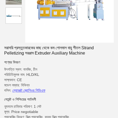
সরাসরি প্রস্তুতকারকের কাছ থেকে কম গোলমাল বায়ু শীতল Strand
Pelletizing সরঞ্জাম Extruder Auxiliary Machine
পণ্যের বিবরণ
উৎপত্তি স্থল: নানজিং, চীন
পরিচিতিমুলক নাম: HLD/KL
সাক্ষ্যদান: CE
মডেল নম্বার: বিভিন্ন
দলিল:
প্রোডাক্ট ব্রোশিওর পিডিএফ
পেমেন্ট ও শিপিংয়ের শর্তাবলী
ন্যূনতম চাহিদার পরিমাণ: 1 সেট
মূল্য: Price negotiable
প্যাকেজিং বিবরণ: ফিল্ম প্যাকেজিং, বুদ্বুদ ফিল্ম প্যাকেজিং