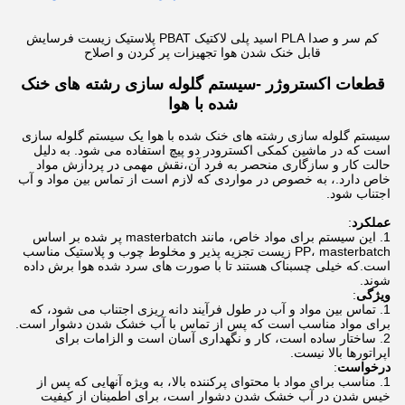
کم سر و صدا PLA اسید پلی لاکتیک PBAT پلاستیک زیست فرسایش
قابل خنک شدن هوا تجهیزات پر کردن و اصلاح
قطعات اکستروژر -
سیستم گلوله سازی رشته های خنک
شده با هوا
سیستم گلوله سازی رشته های خنک شده با هوا یک سیستم گلوله سازی
است که در ماشین کمکی اکسترودر دو پیچ استفاده می شود. به دلیل
حالت کار و سازگاری منحصر به فرد آن،نقش مهمی در پردازش مواد
خاص دارد.، به خصوص در مواردی که لازم است از تماس بین مواد و آب
اجتناب شود.
عملکرد
:
این سیستم برای مواد خاص، مانند masterbatch پر شده بر اساس
PP، masterbatch زیست تجزیه پذیر و مخلوط چوب و پلاستیک مناسب
است.که خیلی چسبناک هستند تا با صورت های سرد شده هوا برش داده
شوند.
ویژگی
:
تماس بین مواد و آب در طول فرآیند دانه ریزی اجتناب می شود، که
برای مواد مناسب است که پس از تماس با آب خشک شدن دشوار است.
ساختار ساده است، کار و نگهداری آسان است و الزامات برای
اپراتورها بالا نیست.
درخواست
:
مناسب برای مواد با محتوای پرکننده بالا، به ویژه آنهایی که پس از
خیس شدن در آب خشک شدن دشوار است، برای اطمینان از کیفیت