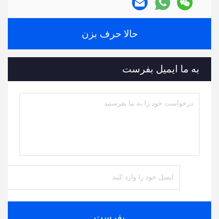
Tags:
قطعات ماشین آلات اکستروژر,ماشین کمکی اکسترودر,لوازم
جانبی اکسترودر
تجهیزات گلوله سازی خنک کننده با هوای کم سر و صدا,ماشین
کمکی برای extruder pelletizing strand,قطعات اکسترودر با
گارانتی
extruder accessories
تماس ها
تماس ها:
Mr. Jayce
تلفن:
+86 15251884557
فکس:
86-15251884557