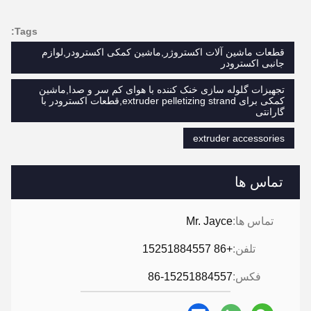
سوالات عمومی
1چند سال تجربه داري؟
بیش از 15 سال تجربه در صنعت اکسترودر.
2:شما بازرگان هستید یا تولید کننده؟ منطقه کارخانه چقدر است؟
ما تولید کننده هستیم، کارخانه بیش از 5000 متر مربع است.
3:
لوازم جانبی پیچ و بشکه، چه کسی تولید می کند؟
کارخانه ما خودشون درست ميکنن
4ميشه يه سفارش نمونه براي اكسترودر داشته باشم؟
بله، ما از سفارش نمونه برای آزمایش و بررسی کیفیت استقبال می
کنیم. نمونه های مخلوط قابل قبول است.
5چطوري يه سفارش رو اجرا کنم؟
اول از همه، به ما اجازه دهید نیازها یا درخواست خود را بشناسیم.
دوم، ما با توجه به نیازهای شما یا پیشنهادات ما نقل قول می کنیم.
سوم، مشتری نمونه ها را تایید می کند و برای سفارش رسمی سپرده
می دهد.
چهارمین، ما تولید را ترتیب می دهیم.
و در آخر، ترتيب دادن تحویل
6:
ارائه تکنولوژی و فرمول
?
برای سفارشات بیش از مقدار معینی، ما تکنولوژی و فرمول را برای
کمک به شما در تکمیل پروژه فراهم می کنیم.
7:
کاتالوگ داري ؟
HLD آلبوم.pdf