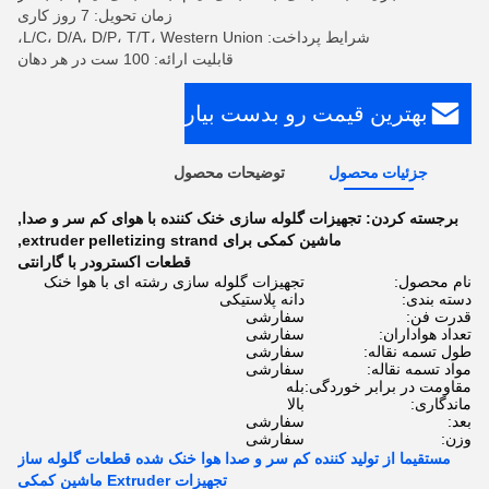
زمان تحویل: 7 روز کاری
شرایط پرداخت: L/C، D/A، D/P، T/T، Western Union،
قابلیت ارائه: 100 ست در هر دهان
بهترین قیمت رو بدست بیار
جزئیات محصول
توضیحات محصول
برجسته کردن:
تجهیزات گلوله سازی خنک کننده با هوای کم سر و صدا
,
ماشین کمکی برای extruder pelletizing strand
,
قطعات اکسترودر با گارانتی
نام محصول:
تجهیزات گلوله سازی رشته ای با هوا خنک
دسته بندی:
دانه پلاستیکی
قدرت فن:
سفارشی
تعداد هواداران:
سفارشی
طول تسمه نقاله:
سفارشی
مواد تسمه نقاله:
سفارشی
مقاومت در برابر خوردگی:
بله
ماندگاری:
بالا
بعد:
سفارشی
وزن:
سفارشی
مستقیما از تولید کننده کم سر و صدا هوا خنک شده قطعات گلوله ساز
تجهیزات Extruder ماشین کمکی