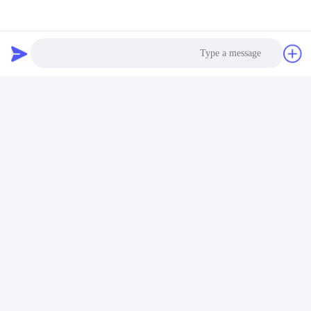
محصولات مشابه
Photo
Video Call
ویدیو
Audio Call
مخلوط کننده دو پیچ با
سطح گشتاور قابل تنظیم
سرعت بالا برای خشک کردن
قطعات اکسترودر جعبه دنده
پودر نوع آزمایشگاه
، جعبه دنده دو پیچ اکسترودر
بهترین قیمت رو بدست
بهترین قیمت رو بدست
بیار
بیار