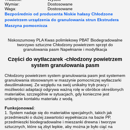
Wymiar:
Dostosowane
Waga:
Dostosowane
Bezpośrednio od producenta Niskie hałasy Chłodzone
powietrzem urządzenia do granulowania strun Ekstrudera
Maszyna pomocnicza
Niskoszumowy PLA Kwas polimlekowy PBAT Biodegradowalne
tworzywo sztuczne Chłodzony powietrzem sprzęt do
granulowania pasm Napełnianie i modyfikacja
Części do wytłaczarek -
chłodzony powietrzem
system granulowania pasm
Chłodzony powietrzem system granulowania pasm jest systemem
granulowania stosowanym w maszynie pomocniczej wytłaczarki
dwuślimakowej. Ze względu na swój unikalny tryb pracy i
możliwości adaptacji odgrywa ważną rolę w obróbce określonych
materiałów, szczególnie w sytuacjach, gdy konieczne jest
uniknięcie kontaktu materiału z wodą.
Funkcjonować
:
System nadaje się do materiałów specjalnych, takich jak
przedmieszki o dużej zawartości wypełniacza na bazie PP,
przedmieszki biodegradowalne i mieszanki drewna i tworzyw
sztucznych, które są zbyt lepkie, aby można je było ciąć na