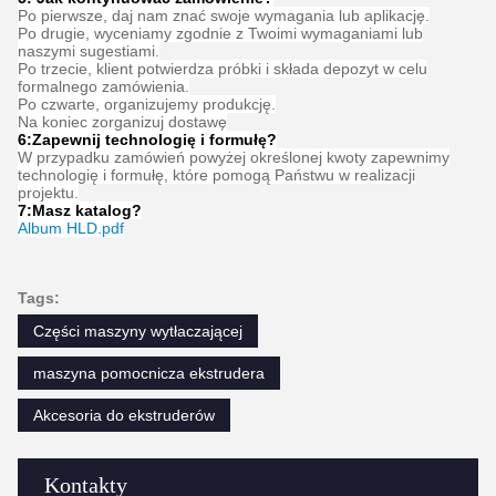
Często zadawane pytania
1: Ile masz lat doświadczenia?
Ponad 15 lat doświadczenia w branży wytłaczarek.
2: Czy jesteś handlowcem lub producentem? Jaka jest
powierzchnia fabryki?
Jesteśmy producentem, fabryka ma ponad 5000 metrów
kwadratowych.
3:
Akcesoria śrubowe i lufowe, kto jest produkowany?
Nasza fabryka produkuje je samodzielnie
4: Czy mogę zamówić próbkę wytłaczarki?
Tak, przyjmujemy przykładowe zamówienie w celu przetestowania
i sprawdzenia jakości. Dopuszczalne są próbki mieszane.
5: Jak kontynuować zamówienie?
Po pierwsze, daj nam znać swoje wymagania lub aplikację.