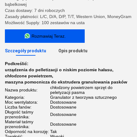
bąbelkowej
Czas dostawy: 7 dni roboczych
Zasady płatności: L/C, D/A, D/P, T/T, Western Union, MoneyGram
Możliwość Supply: 100 zestawów na usta
Rozmawiaj Teraz.
Szczegóły produktu
Opis produktu
Podkreślić:
urządzenia do pelletizacji o niskim poziomie hałasu
,
chłodzone powietrzem
,
maszyna pomocnicza do ekstrudera granulowania pasków
chłodzony powietrzem sprzęt do
Nazwa produktu:
peletyzacji pasma
Kategoria:
Granulator z tworzywa sztucznego
Moc wentylatora:
Dostosowane
Liczba fanów:
Dostosowane
Długość taśmy
Dostosowane
przenośnika:
Materiał taśmy
Dostosowane
przenośnika:
Odporność na korozję:
Tak
Trwałość:
Wysoki