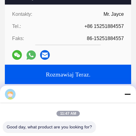
Po drugie, wyceniamy zgodnie z Twoimi wymaganiami lub
naszymi sugestiami.
Po trzecie, klient potwierdza próbki i składa depozyt w celu
formalnego zamówienia.
Po czwarte, organizujemy produkcję.
Na koniec zorganizuj dostawę
6:
Zapewnij technologię i formułę
?
W przypadku zamówień powyżej określonej kwoty zapewnimy
technologię i formułę, które pomogą Państwu w realizacji
projektu.
7:
Masz katalog?
Album HLD.pdf
Tags:
Części maszyny wytłaczającej
maszyna pomocnicza ekstrudera
Akcesoria do ekstruderów
11:47 AM
Kontakty
Good day, what product are you looking for?