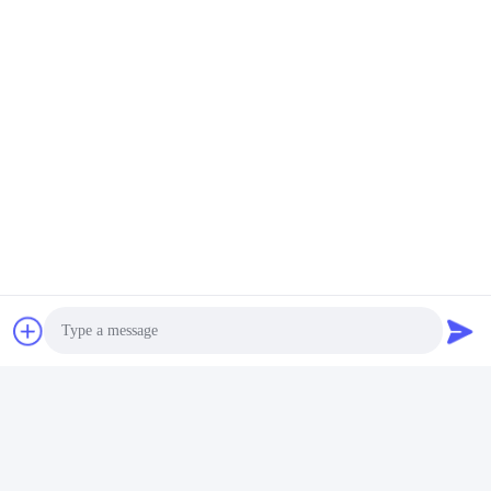
Kontakty:
Mr. Jayce
Tel.:
+86 15251884557
Faks:
86-15251884557
Rozmawiaj Teraz.
Wyślij nam wiadomość.
Photo