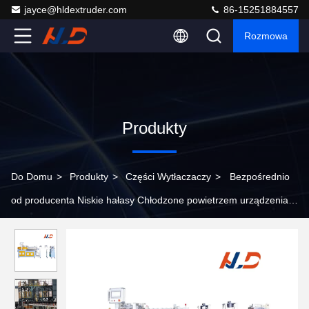
jayce@hldextruder.com
86-15251884557
Rozmowa
Produkty
Do Domu
>
Produkty
>
Części Wytłaczaczy
>
Bezpośrednio
od producenta Niskie hałasy Chłodzone powietrzem urządzenia
do granulowania strun Ekstrudera Maszyna pomocnicza