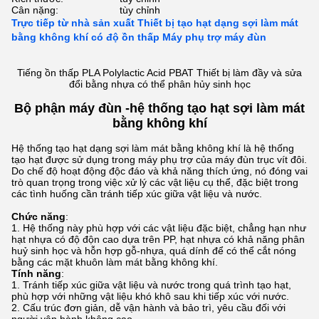
Cân nặng:
tùy chỉnh
Trực tiếp từ nhà sản xuất Thiết bị tạo hạt dạng sợi làm mát
bằng không khí có độ ồn thấp Máy phụ trợ máy đùn
Tiếng ồn thấp PLA Polylactic Acid PBAT Thiết bị làm đầy và sửa
đổi bằng nhựa có thể phân hủy sinh học
Bộ phận máy đùn -
hệ thống tạo hạt sợi làm mát
bằng không khí
Hệ thống tạo hạt dạng sợi làm mát bằng không khí là hệ thống
tạo hạt được sử dụng trong máy phụ trợ của máy đùn trục vít đôi.
Do chế độ hoạt động độc đáo và khả năng thích ứng, nó đóng vai
trò quan trọng trong việc xử lý các vật liệu cụ thể, đặc biệt trong
các tình huống cần tránh tiếp xúc giữa vật liệu và nước.
Chức năng
:
Hệ thống này phù hợp với các vật liệu đặc biệt, chẳng hạn như
hạt nhựa có độ độn cao dựa trên PP, hạt nhựa có khả năng phân
huỷ sinh học và hỗn hợp gỗ-nhựa, quá dính để có thể cắt nóng
bằng các mặt khuôn làm mát bằng không khí.
Tính năng
:
Tránh tiếp xúc giữa vật liệu và nước trong quá trình tạo hạt,
phù hợp với những vật liệu khó khô sau khi tiếp xúc với nước.
Cấu trúc đơn giản, dễ vận hành và bảo trì, yêu cầu đối với