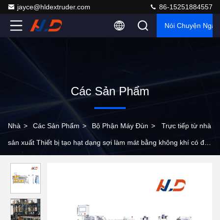
jayce@hldextruder.com
86-15251884557
Nói Chuyện Ngay
Các Sản Phẩm
Nhà
>
Các Sản Phẩm
>
Bộ Phận Máy Đùn
>
Trực tiếp từ nhà
sản xuất Thiết bị tạo hạt dạng sợi làm mát bằng không khí có độ
ồn thấp Máy phụ trợ máy đùn