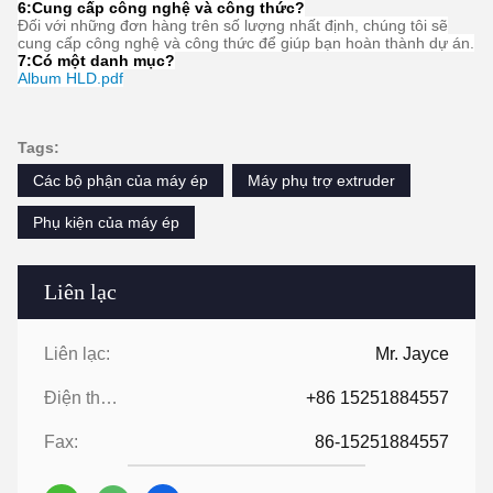
Câu hỏi thường gặp
1: Bạn có bao nhiêu năm kinh nghiệm?
Hơn 15 năm kinh nghiệm trong ngành công nghiệp máy đùn.
2: Bạn là thương nhân hay nhà sản xuất? Diện tích của nhà
máy là bao nhiêu?
Chúng tôi là nhà sản xuất, Nhà máy rộng hơn 5000 mét vuông.
3:
Phụ kiện trục vít và thùng, ai sản xuất?
Nhà máy của chúng tôi tự sản xuất
4: Tôi có thể đặt hàng mẫu cho máy đùn không?
Có, chúng tôi hoan nghênh đặt hàng mẫu để kiểm tra và kiểm tra
chất lượng. Mẫu hỗn hợp được chấp nhận.
5: Làm thế nào để tiến hành đặt hàng?
Đầu tiên, hãy cho chúng tôi biết yêu cầu hoặc ứng dụng của bạn.
Thứ hai, chúng tôi báo giá theo yêu cầu của bạn hoặc đề xuất
của chúng tôi.
Thứ ba, khách hàng xác nhận mẫu và đặt cọc cho đơn hàng
chính thức.
Thứ tư, chúng tôi sắp xếp sản xuất.
Cuối cùng, sắp xếp giao hàng
6:
Cung cấp công nghệ và công thức
?
Đối với những đơn hàng trên số lượng nhất định, chúng tôi sẽ