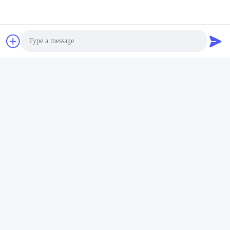
Sản phẩm tương tự
Photo
Video Call
Băng
Audio Call
hình
Máy trộn tốc độ cao cho
Chế độ mô-men xoắn có
máy sấy bột loại phòng thí
thể tùy chỉnh Các bộ phận
nghiệm
Extruder hộp số, hộp số
Extruder Twin Screw
Nói Chuyện Ngay.
Nói Chuyện Ngay.