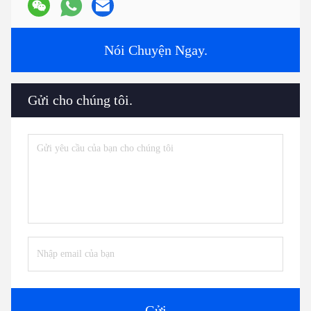
cung cấp công nghệ và công thức để giúp bạn hoàn thành dự án.
7:
Có một danh mục?
Album HLD.pdf
Tags:
Các bộ phận của máy ép
Máy phụ trợ extruder
Phụ kiện của máy ép
Liên lạc
Liên lạc:
Mr. Jayce
Điện thoại:
+86 15251884557
Fax:
86-15251884557