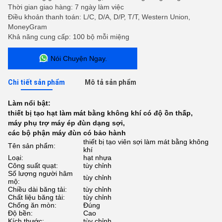
Thời gian giao hàng: 7 ngày làm việc
Điều khoản thanh toán: L/C, D/A, D/P, T/T, Western Union,
MoneyGram
Khả năng cung cấp: 100 bộ mỗi miệng
Nói Chuyện Ngay.
Chi tiết sản phẩm
Mô tả sản phẩm
Làm nổi bật:
thiết bị tạo hạt làm mát bằng không khí có độ ồn thấp
,
máy phụ trợ máy ép đùn dạng sợi
,
các bộ phận máy đùn có bảo hành
thiết bị tạo viên sợi làm mát bằng không
Tên sản phẩm:
khí
Loại:
hạt nhựa
Công suất quạt:
tùy chỉnh
Số lượng người hâm
tùy chỉnh
mộ:
Chiều dài băng tải:
tùy chỉnh
Chất liệu băng tải:
tùy chỉnh
Chống ăn mòn:
Đúng
Độ bền:
Cao
Kích thước:
tùy chỉnh