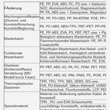
PE, PP, EVA, ABS, PC, PS usw. + Kalziumcarb
F
Änderung
SiO2, Aluminiumhydroxid, Magnesiumhydroxi
PP, PA, ABS usw. + Eisenpulver, Magnetpulve
Mischungsmodifikation
PE, PP, PS+SBS, PP, PA+EPDM, POE, PP+NBR
((Gummi- und
Kunststoffmischung,
PA, PC+ABS: ABS+TPU: PBT+PET: PP+PE us
Kunststofflegierung
PE, PP, ABS, EVA, PS, PBT, PET usw. + Pigm
Biologisch abbaubare Masterbatch: PE, PS, 
Masterbatch
Flammschutzmittel Masterbatch: PE, PP, PA,
Zusatzstoffe
Polyethylen-Masterbatch,Anti-Nebel- und A
Kühl-Masterbatch, rheologisch veränderte M
Funktionale
Masterbatch
Rost- und Verhärtungsspezifische Masterbatch
Kohlenstoffschwarz Masterbatch: PE, EVA, A
Glasfaser
PP, PBT, ABS, AS, PA, PC, POM, PET, PEEK, 
(Kohlenstofffaser)
Verstärkung (MD-
PP, PBT, ABS, AS, PA6, PA66, PC, POM, PET 
Modell kurze Faser)
TPR, TPU, TPV, SBS, SEBS, SIS usw.
Thermoplastischer
EVA, PU-Klebstoff, Silikon-Klebstoff, UHMWP
Elastomer
Fluorkautschuk, Fluorkunststoffe, LCP, PEEK
Material zur Abdeckung optischer Kabel, Acetatf
Kunststoff
TPR-, PU- und EVA-Schaumsohle
Spezialmaterial
Leuchtfähige Kunststoffe, antibakterielle Kuns