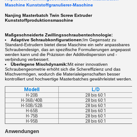
Maschine Kunststoffgranulierer-Maschine
Nanjing Masterbatch Twin Screw Extruder
Kunststoffproduktionsmaschine
Maßgeschneiderte Zwillingsschraubentechnologie:
Adaptive Schraubkonfigurationen:
Im Gegensatz zu
Standard-Extrudern bietet diese Maschine ein sehr anpassbares
Schraubendesign, das an spezifische Formulierungen angepasst
werden kann und die Präzision der Additivdispersion und -
verbindung verbessert.
Überlegene Mischdynamik:
Mit einer innovativen
Schraubengeometrie erhöht sich die Schereffizienz und das
Mischvermögen, wodurch die Materialeigenschaften besser
kontrolliert und hochwertige Masterbatches gewährleistet werden.
Modell
L/D
H-20B
28 bis 60:1
H-36B/40B
28 bis 60:1
H-50B/52B
28 bis 60:1
H-65B
28 bis 60:1
H-75B
28 bis 60:1
H-95B
28 bis 60:1
Anwendungen