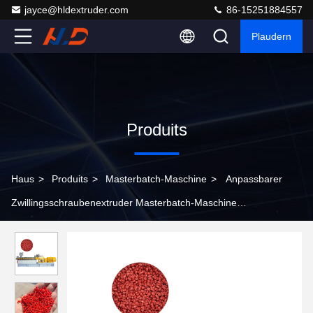
jayce@hldextruder.com
86-15251884557
Plaudern
Produits
Haus
>
Produits
>
Masterbatch-Maschine
>
Anpassbarer
Zwillingsschraubenextruder Masterbatch-Maschine
Kunststoffgranulierer-Maschine