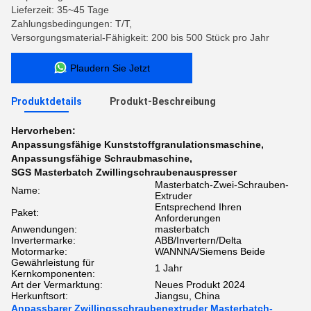
Lieferzeit: 35~45 Tage
Zahlungsbedingungen: T/T,
Versorgungsmaterial-Fähigkeit: 200 bis 500 Stück pro Jahr
Plaudern Sie Jetzt
Produktdetails
Produkt-Beschreibung
Hervorheben:
Anpassungsfähige Kunststoffgranulationsmaschine
,
Anpassungsfähige Schraubmaschine
,
SGS Masterbatch Zwillingschraubenauspresser
Masterbatch-Zwei-Schrauben-
Name:
Extruder
Entsprechend Ihren
Paket:
Anforderungen
Anwendungen:
masterbatch
Invertermarke:
ABB/Invertern/Delta
Motormarke:
WANNNA/Siemens Beide
Gewährleistung für
1 Jahr
Kernkomponenten:
Art der Vermarktung:
Neues Produkt 2024
Herkunftsort:
Jiangsu, China
Anpassbarer Zwillingsschraubenextruder Masterbatch-