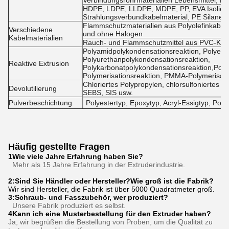
Verbindungsrohrmaterialien Lebensmittel, Fut
HDPE, LDPE, LLDPE, MDPE, PP, EVA Isolierm
Strahlungsverbundkabelmaterial, PE Silane-
Flammschutzmaterialien aus Polyolefinkabel
Verschiedene
und ohne Halogen
Kabelmaterialien
Rauch- und Flammschutzmittel aus PVC-Kabe
Polyamidpolykondensationsreaktion, Polyest
Polyurethanpolykondensationsreaktion,
Reaktive Extrusion
Polykarbonatpolykondensationsreaktion,Poly
Polymerisationsreaktion, PMMA-Polymerisati
Chloriertes Polypropylen, chlorsulfoniertes
Devolutilierung
SEBS, SIS usw.
Pulverbeschichtung
Polyestertyp, Epoxytyp, Acryl-Essigtyp, Poly