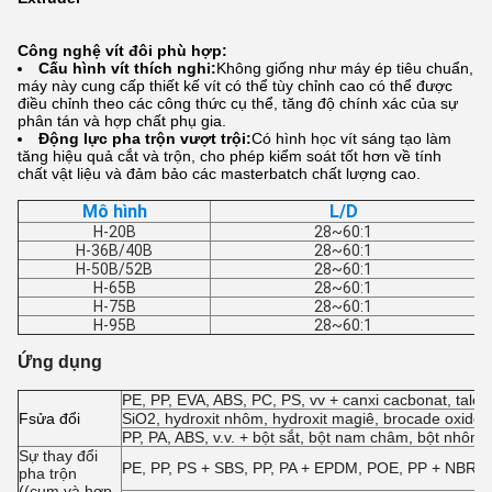
Công nghệ vít đôi phù hợp:
Cấu hình vít thích nghi:
Không giống như máy ép tiêu chuẩn,
máy này cung cấp thiết kế vít có thể tùy chỉnh cao có thể được
điều chỉnh theo các công thức cụ thể, tăng độ chính xác của sự
phân tán và hợp chất phụ gia.
Động lực pha trộn vượt trội:
Có hình học vít sáng tạo làm
tăng hiệu quả cắt và trộn, cho phép kiểm soát tốt hơn về tính
chất vật liệu và đảm bảo các masterbatch chất lượng cao.
Mô hình
L/D
H-20B
28~60:1
H-36B/40B
28~60:1
H-50B/52B
28~60:1
H-65B
28~60:1
H-75B
28~60:1
H-95B
28~60:1
Ứng dụng
PE, PP, EVA, ABS, PC, PS, vv + canxi cacbonat, talc, h
F
sửa đổi
SiO2, hydroxit nhôm, hydroxit magiê, brocade oxide, a
PP, PA, ABS, v.v. + bột sắt, bột nam châm, bột nhôm,
Sự thay đổi
PE, PP, PS + SBS, PP, PA + EPDM, POE, PP + NBR, EV
pha trộn
((cụm và hợp