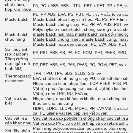
chất nhựa,
PA, PC + ABS: ABS + TPU: PBT + PET: PP + PE, vv
hợp kim nhựa
PE, PP, ABS, EVA, PS, PBT, PET, vv + sắc tố và các p
Masterbatch
Masterbatch phân hủy sinh học: PE, PS, PP + tinh bột,
Masterbatch chống cháy: PE, PP, PA, ABS, PBT, vv +
Polyethylene masterbatch, chống sương mù và chống
masterbatch làm mát, masterbatch sửa đổi rheology
Masterbatch
chức năng
Masterbatch chống rỉ sét, masterbatch cứng, master
Masterbatch màu đen carbon: PE, EVA, ABS, PET, v
Sợi thủy tinh
PP, PBT, ABS, AS, PA, PC, POM, PET, PEEK, PPO, PES,
(sợi carbon)
Tăng cường
(sợi ngắn mô
PP, PBT, ABS, AS, PA6, PA66, PC, POM, PET, vv + sợ
hình MD)
TPR, TPU, TPV, SBS, SEBS, SIS, vv
Thermoplastic
EVA, chất kết dính nóng chảy PU, chất kết dính sil
elastomer
Nhựa cao su fluor, nhựa fluor, LCP, PEEK, PES, PL, P
Vật liệu phủ cáp quang, sợi axetat, vật liệu lọc thuốc
Vật liệu nền TPR, PU, EVA bọt
Vật liệu đặc
Nhựa sáng, nhựa kháng vi khuẩn, nhựa chống tia UV, 
biệt
thức ăn cho thú cưng
HDPE, LDPE, LLDPE, MDPE, PP, EVA Vật liệu cách điện
xạ, PE Silane vật liệu cáp liên kết xuyên
Các vật liệu
Các vật liệu cáp polyolefin chống cháy, các vật liệu
cáp khác nhau
Vật liệu cáp PVC có độ khói thấp và độ retardant lửa
Phản ứng polycondensation polyamide, phản ứng poly
Xét đẩy phản