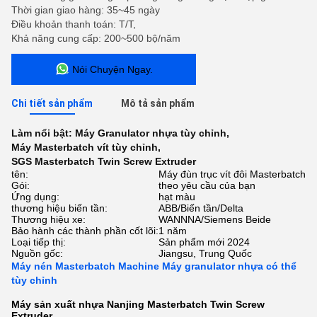
Thời gian giao hàng: 35~45 ngày
Điều khoản thanh toán: T/T,
Khả năng cung cấp: 200~500 bộ/năm
Nói Chuyện Ngay.
Chi tiết sản phẩm
Mô tả sản phẩm
Làm nổi bật:
Máy Granulator nhựa tùy chỉnh
,
Máy Masterbatch vít tùy chỉnh
,
SGS Masterbatch Twin Screw Extruder
tên:
Máy đùn trục vít đôi Masterbatch
Gói:
theo yêu cầu của bạn
Ứng dụng:
hạt màu
thương hiệu biến tần:
ABB/Biến tần/Delta
Thương hiệu xe:
WANNNA/Siemens Beide
Bảo hành các thành phần cốt lõi:
1 năm
Loại tiếp thị:
Sản phẩm mới 2024
Nguồn gốc:
Jiangsu, Trung Quốc
Máy nén Masterbatch Machine Máy granulator nhựa có thể
tùy chỉnh
Máy sản xuất nhựa Nanjing Masterbatch Twin Screw
Extruder