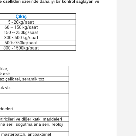
 özellikleri üzerinde daha iyi bir kontrol sağlayan ve
Çıkış
5~20kg/saat
60 ~ 150 kg/saat
150 ~ 250kg/saat
300~500 kg/saat
500~750kg/saat
800~1500kg/saat
klar,
k asit
z çelik tel, seramik toz
uk vb.
ddeleri
iricileri ve diğer katkı maddeleri
ana seri, soğutma ana seri, reoloji
 masterbatch, antibakteriel