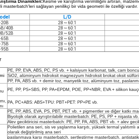
rıştırma Dinamikleri:
Kesme ve karıştırma verimliliğini artıran, malzeme
li masterbatch'leri sağlayan yenilikçi bir vida geometri ile özelliği vardır.
odel
L/D
-20B
28 ~ 60:1
6B/40B
28 ~ 60:1
0B/52B
28 ~ 60:1
-65B
28 ~ 60:1
-75B
28 ~ 60:1
-95B
28 ~ 60:1
r
PE, PP, EVA, ABS, PC, PS vb. + kalsiyum karbonat, talk, cam boncu
imi
SiO2, alüminyum hidroksit magnezyum hidroksit brokat oksit sülfüri
PP, PA, ABS vb. + demir toz, manyetik toz, alüminyum toz, paslanma
PE, PP, PS+SBS, PP, PA+EPDM, POE, PP+NBR, EVA + silikon kauç
nu
ımı,
PA, PC+ABS: ABS+TPU: PBT+PET: PP+PE vb.
mı
PE, PP, ABS, EVA, PS, PBT, PET vb. + pigmentler ve diğer katkı ma
Biyolojik olarak ayrıştırılabilir masterbatch: PE, PS, PP + nişasta vb.
Alev geciktiricisi masterbatch: PE, PP, PA, ABS, PBT vb. + alev gecikt
Polietilen ana seri, sis ve yaşlanma karşıtı, yüksek termal yalıtımlı 
olarak değiştirilmiş ana seri
paslanmaya karşı masterbatch, sertleştirme masterbatch, antistatik