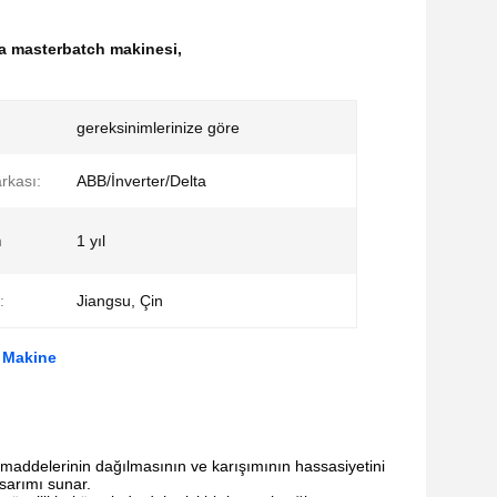
vida masterbatch makinesi
,
gereksinimlerinize göre
rkası:
ABB/İnverter/Delta
n
1 yıl
:
Jiangsu, Çin
r Makine
 maddelerinin dağılmasının ve karışımının hassasiyetini
asarımı sunar.