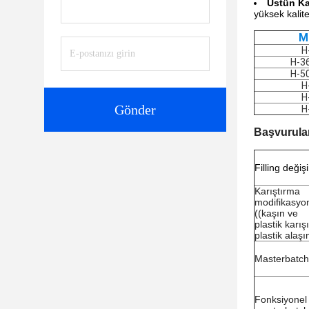
Üstün Ka
yüksek kalite
M
H
H-3
H-5
H
H
Gönder
H
Başvurula
F
illing değiş
Karıştırma
modifikasyo
((kaşın ve
plastik karış
plastik alaşı
Masterbatch
Fonksiyonel