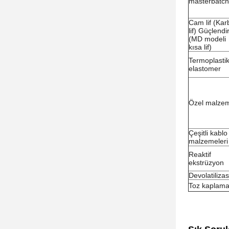
masterbatch
Cam lif (Ka
lif) Güçlend
(MD modeli
kısa lif)
Termoplasti
elastomer
Özel malze
Çeşitli kablo
malzemeleri
Reaktif
ekstrüzyon
Devolatiliza
Toz kaplam