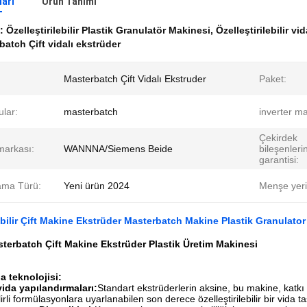
ları
Ürün Tanımı
k:
Özelleştirilebilir Plastik Granulatör Makinesi
,
Özelleştirilebilir 
atch Çift vidalı ekstrüder
Masterbatch Çift Vidalı Ekstruder
Paket:
lar:
masterbatch
inverter ma
Çekirdek
markası:
WANNNA/Siemens Beide
bileşenleri
garantisi:
ama Türü:
Yeni ürün 2024
Menşe yeri
lebilir Çift Makine Ekstrüder Masterbatch Makine Plastik Granulato
terbatch Çift Makine Ekstrüder Plastik Üretim Makinesi
da teknolojisi:
ida yapılandırmaları:
Standart ekstrüderlerin aksine, bu makine, katkı
lirli formülasyonlara uyarlanabilen son derece özelleştirilebilir bir vida t