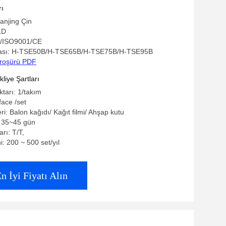
rı
anjing Çin
LD
GS/ISO9001/CE
ası: H-TSE50B/H-TSE65B/H-TSE75B/H-TSE95B
roşürü PDF
iye Şartları
ktarı: 1/takım
face /set
eri: Balon kağıdı/ Kağıt filmi/ Ahşap kutu
: 35~45 gün
rı: T/T,
: 200 ~ 500 set/yıl
n İyi Fiyatı Alın