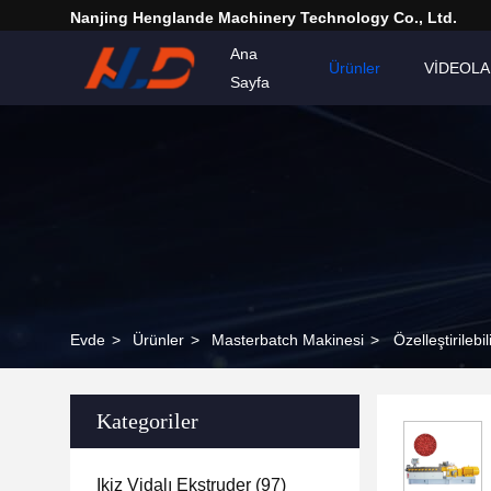
Nanjing Henglande Machinery Technology Co., Ltd.
Ana
Ürünler
VİDEOL
Sayfa
Evde
>
Ürünler
>
Masterbatch Makinesi
>
Özelleştirileb
Kategoriler
Ikiz Vidalı Ekstruder
(97)