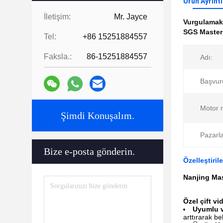
Ürün Ayrıntı
İletişim:
Mr. Jayce
Vurgulama
SGS Masterb
Tel:
+86 15251884557
Faksla.:
86-15251884557
Adı:
Başvuru
Motor 
Şimdi Konuşalım.
Pazarl
Bize e-posta gönderin.
Özelleştiri
Nanjing Mas
Özel çift vi
Uyumlu v
arttırarak be