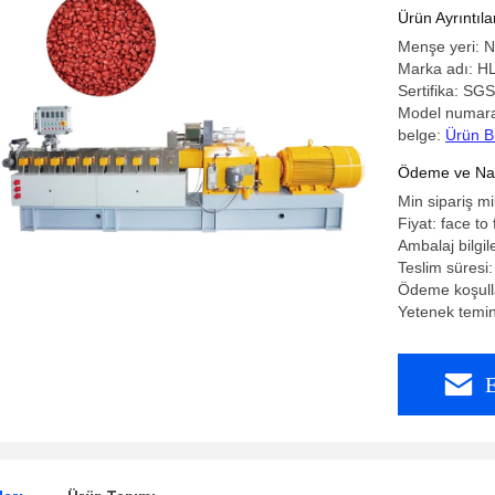
Ürün Ayrıntıla
Menşe yeri: N
Marka adı: H
Sertifika: S
Model numar
belge:
Ürün B
Ödeme ve Nakl
Min sipariş mi
Fiyat: face to 
Ambalaj bilgil
Teslim süresi
Ödeme koşulla
Yetenek temini
E