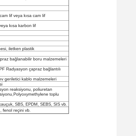
m lif veya kısa cam lif
eya kısa karbon lif
si, iletken plastik
 çapraz bağlanabilir boru malzemeleri
PF Radyasyon çapraz bağlantılı
ev geriletici kablo malzemeleri
si
syon reaksiyonu, poliuretan
siyonu,Polyoxymethylene toplu
yen kauçuk, SBS, EPDM, SEBS, SIS vb.
e, fenol reçini vb.