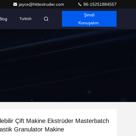
jayce@hldextruder.com
86-15251884557
Şimdi
Blog
Turkish
Konuşalım.
ilebilir Çift Makine Ekstrüder Masterbatch
astik Granulator Makine