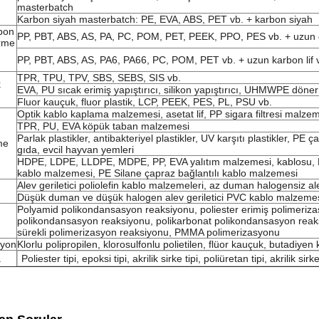
masterbatch
Karbon siyah masterbatch: PE, EVA, ABS, PET vb. + karbon siyah
rbon
PP, PBT, ABS, AS, PA, PC, POM, PET, PEEK, PPO, PES vb. + uzun ca
irme
PP, PBT, ABS, AS, PA6, PA66, PC, POM, PET vb. + uzun karbon lif v
TPR, TPU, TPV, SBS, SEBS, SIS vb.
k
EVA, PU sıcak erimiş yapıştırıcı, silikon yapıştırıcı, UHMWPE döner
Fluor kauçuk, fluor plastik, LCP, PEEK, PES, PL, PSU vb.
Optik kablo kaplama malzemesi, asetat lif, PP sigara filtresi malzeme
TPR, PU, EVA köpük taban malzemesi
Parlak plastikler, antibakteriyel plastikler, UV karşıtı plastikler, PE
me
gıda, evcil hayvan yemleri
HDPE, LDPE, LLDPE, MDPE, PP, EVA yalıtım malzemesi, kablosu, 
kablo malzemesi, PE Silane çapraz bağlantılı kablo malzemesi
Alev geriletici poliolefin kablo malzemeleri, az duman halogensiz al
Düşük duman ve düşük halogen alev geriletici PVC kablo malzeme
Polyamid polikondansasyon reaksiyonu, poliester erimiş polimeriza
polikondansasyon reaksiyonu, polikarbonat polikondansasyon reak
sürekli polimerizasyon reaksiyonu, PMMA polimerizasyonu
syon
Klorlu polipropilen, klorosulfonlu polietilen, flüor kauçuk, butadi
a
Poliester tipi, epoksi tipi, akrilik sirke tipi, poliüretan tipi, akrilik sirk