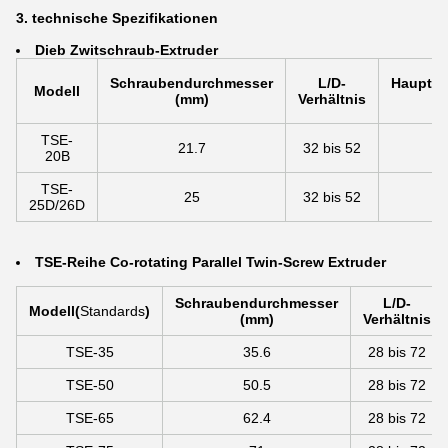
3. technische Spezifikationen
Die
b Zwitschraub-Extruder
Schraubendurchmesser
L/D-
Hauptmo
Modell
(mm)
Verhältnis
TSE-
21.7
32 bis 52
4 
20B
TSE-
25
32 bis 52
25D/26D
TSE-Reihe Co-rotating Parallel Twin-Screw Extruder
Schraubendurchmesser
L/D-
Modell
(
Standards
)
(mm)
Verhältnis
TSE-35
35.6
28 bis 72
TSE-50
50.5
28 bis 72
TSE-65
62.4
28 bis 72