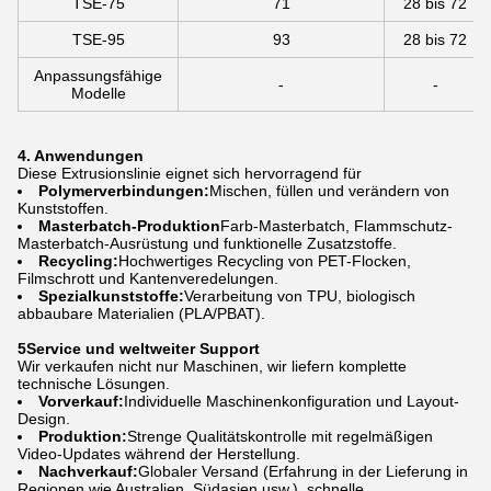
TSE-75
71
28 bis 72
TSE-95
93
28 bis 72
Anpassungsfähige
-
-
Modelle
4. Anwendungen
Diese Extrusionslinie eignet sich hervorragend für
Polymerverbindungen:
Mischen, füllen und verändern von
Kunststoffen.
Masterbatch-Produktion
Farb-Masterbatch, Flammschutz-
Masterbatch-Ausrüstung und funktionelle Zusatzstoffe.
Recycling:
Hochwertiges Recycling von PET-Flocken,
Filmschrott und Kantenveredelungen.
Spezialkunststoffe:
Verarbeitung von TPU, biologisch
abbaubare Materialien (PLA/PBAT).
5Service und weltweiter Support
Wir verkaufen nicht nur Maschinen, wir liefern komplette
technische Lösungen.
Vorverkauf:
Individuelle Maschinenkonfiguration und Layout-
Design.
Produktion:
Strenge Qualitätskontrolle mit regelmäßigen
Video-Updates während der Herstellung.
Nachverkauf:
Globaler Versand (Erfahrung in der Lieferung in
Regionen wie Australien, Südasien usw.), schnelle