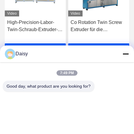
Video
Video
High-Precision-Labor-
Co Rotation Twin Screw
Twin-Schraub-Extruder-
Extruder für die
Maschine Plastik Pe Pp
Vermischung von PE PP
ne
Pellet Granulationslinie
High Filler Masterbatches
Plaudern Sie Jetzt
Plaudern Sie Jetzt
Daisy
7:49 PM
Good day, what product are you looking for?
Nanjing Henglande Machinery Technology Co.,
Ltd.
jayce@hldextruder.com
86-15251884557