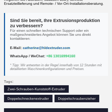
Ersatzteillieferung und Remote- / Vor-Ort-Installationsberatung.
Sind Sie bereit, Ihre Extrusionsproduktion
zu verbessern?
Für einen schnellen technischen Support oder ein
maßgeschneidertes Angebot können Sie uns direkt
kontaktieren:
E-Mail:
catherine@hldextruder.com
WhatsApp / WeChat:
+86 13016994160
* Tipp: Wir antworten in der Regel innerhalb von 12 Stunden mit
detaillierten Maschinenkonfigurationen und Preisen.
Tags:
Zwei-Schrauben-Kunststoff-Extruder
Doppelschneckenextruder
Doppelschraubenzieher