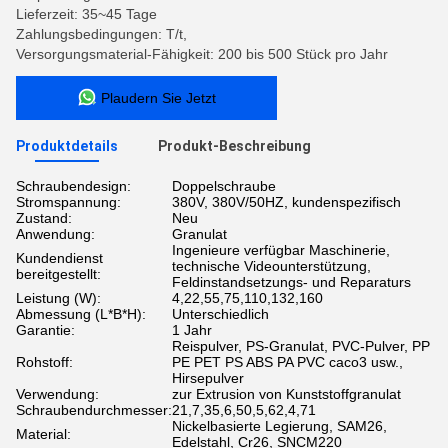
Lieferzeit: 35~45 Tage
Zahlungsbedingungen: T/t,
Versorgungsmaterial-Fähigkeit: 200 bis 500 Stück pro Jahr
Plaudern Sie Jetzt
Produktdetails
Produkt-Beschreibung
Schraubendesign:
Doppelschraube
Stromspannung:
380V, 380V/50HZ, kundenspezifisch
Zustand:
Neu
Anwendung:
Granulat
Ingenieure verfügbar Maschinerie,
Kundendienst
technische Videounterstützung,
bereitgestellt:
Feldinstandsetzungs- und Reparaturs
Leistung (W):
4,22,55,75,110,132,160
Abmessung (L*B*H):
Unterschiedlich
Garantie:
1 Jahr
Reispulver, PS-Granulat, PVC-Pulver, PP
Rohstoff:
PE PET PS ABS PA PVC caco3 usw.,
Hirsepulver
Verwendung:
zur Extrusion von Kunststoffgranulat
Schraubendurchmesser:
21,7,35,6,50,5,62,4,71
Nickelbasierte Legierung, SAM26,
Material:
Edelstahl, Cr26, SNCM220