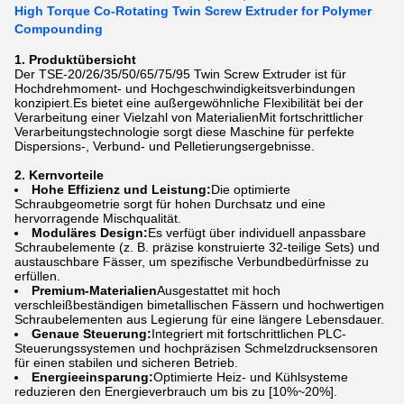
High Torque Co-Rotating Twin Screw Extruder for Polymer
Compounding
1. Produktübersicht
Der TSE-20/26/35/50/65/75/95 Twin Screw Extruder ist für
Hochdrehmoment- und Hochgeschwindigkeitsverbindungen
konzipiert.Es bietet eine außergewöhnliche Flexibilität bei der
Verarbeitung einer Vielzahl von MaterialienMit fortschrittlicher
Verarbeitungstechnologie sorgt diese Maschine für perfekte
Dispersions-, Verbund- und Pelletierungsergebnisse.
2. Kernvorteile
Hohe Effizienz und Leistung:
Die optimierte
Schraubgeometrie sorgt für hohen Durchsatz und eine
hervorragende Mischqualität.
Moduläres Design:
Es verfügt über individuell anpassbare
Schraubelemente (z. B. präzise konstruierte 32-teilige Sets) und
austauschbare Fässer, um spezifische Verbundbedürfnisse zu
erfüllen.
Premium-Materialien
Ausgestattet mit hoch
verschleißbeständigen bimetallischen Fässern und hochwertigen
Schraubelementen aus Legierung für eine längere Lebensdauer.
Genaue Steuerung:
Integriert mit fortschrittlichen PLC-
Steuerungssystemen und hochpräzisen Schmelzdrucksensoren
für einen stabilen und sicheren Betrieb.
Energieeinsparung:
Optimierte Heiz- und Kühlsysteme
reduzieren den Energieverbrauch um bis zu [10%~20%].