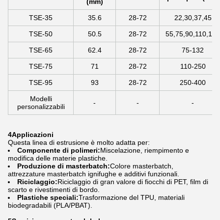
(mm)
TSE-35
35.6
28-72
22,30,37,45
TSE-50
50.5
28-72
55,75,90,110,132
TSE-65
62.4
28-72
75-132
TSE-75
71
28-72
110-250
TSE-95
93
28-72
250-400
Modelli
-
-
-
personalizzabili
4Applicazioni
Questa linea di estrusione è molto adatta per:
Componente di polimeri:
Miscelazione, riempimento e
modifica delle materie plastiche.
Produzione di masterbatch:
Colore masterbatch,
attrezzature masterbatch ignifughe e additivi funzionali.
Riciclaggio:
Riciclaggio di gran valore di fiocchi di PET, film di
scarto e rivestimenti di bordo.
Plastiche speciali:
Trasformazione del TPU, materiali
biodegradabili (PLA/PBAT).