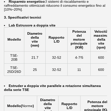
Risparmio energetico:
I sistemi di riscaldamento e
raffreddamento ottimizzati riducono il consumo energetico fino al
[10%~20%].
3. Specificativi tecnici
La
b Estrusore a doppia vite
Potenza
Velocità
Diametro
del
massima
della
Rapporto
Modello
motore
della
vite
L/D
principale
vite
(mm)
(KW)
(rpm)
TSE-
21.7
32-52
4-7!5
600
20B
TSE-
25
32-52
11
600
25D/26D
Estruder a doppia vite parallele a rotazione simultanea
della serie TSE
Diametro
Potenza del
della
Rapporto
Modello
(
Norme
)
motore
vite
L/D
principale (KW)