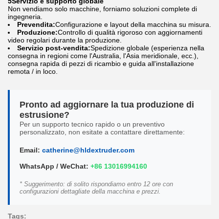
5Servizio e supporto globale
Non vendiamo solo macchine, forniamo soluzioni complete di
ingegneria.
Prevendita:
Configurazione e layout della macchina su misura.
Produzione:
Controllo di qualità rigoroso con aggiornamenti
video regolari durante la produzione.
Servizio post-vendita:
Spedizione globale (esperienza nella
consegna in regioni come l'Australia, l'Asia meridionale, ecc.),
consegna rapida di pezzi di ricambio e guida all'installazione
remota / in loco.
Pronto ad aggiornare la tua produzione di
estrusione?
Per un supporto tecnico rapido o un preventivo
personalizzato, non esitate a contattare direttamente:
Email:
catherine@hldextruder.com
WhatsApp / WeChat:
+86 13016994160
* Suggerimento: di solito rispondiamo entro 12 ore con
configurazioni dettagliate della macchina e prezzi.
Tags: