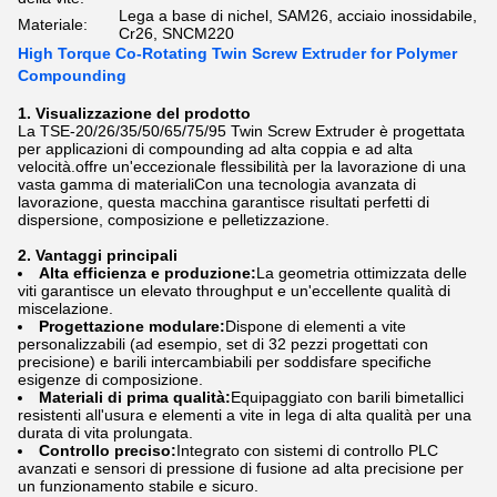
Lega a base di nichel, SAM26, acciaio inossidabile,
Materiale:
Cr26, SNCM220
High Torque Co-Rotating Twin Screw Extruder for Polymer
Compounding
1. Visualizzazione del prodotto
La TSE-20/26/35/50/65/75/95 Twin Screw Extruder è progettata
per applicazioni di compounding ad alta coppia e ad alta
velocità.offre un'eccezionale flessibilità per la lavorazione di una
vasta gamma di materialiCon una tecnologia avanzata di
lavorazione, questa macchina garantisce risultati perfetti di
dispersione, composizione e pelletizzazione.
2. Vantaggi principali
Alta efficienza e produzione:
La geometria ottimizzata delle
viti garantisce un elevato throughput e un'eccellente qualità di
miscelazione.
Progettazione modulare:
Dispone di elementi a vite
personalizzabili (ad esempio, set di 32 pezzi progettati con
precisione) e barili intercambiabili per soddisfare specifiche
esigenze di composizione.
Materiali di prima qualità:
Equipaggiato con barili bimetallici
resistenti all'usura e elementi a vite in lega di alta qualità per una
durata di vita prolungata.
Controllo preciso:
Integrato con sistemi di controllo PLC
avanzati e sensori di pressione di fusione ad alta precisione per
un funzionamento stabile e sicuro.