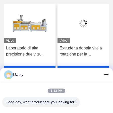
Video
Video
Laboratorio di alta
Extruder a doppia vite a
precisione due vite
rotazione per la
estrusore macchina di
composizione di
plastica Pe Pp pellet linea
masterbatch ad alto
Ora Chiacchieri
Ora Chiacchieri
di granulazione
riempimento in PE e PP
Daisy
1:13 PM
Good day, what product are you looking for?
Nanjing Henglande Machinery Technology Co.,