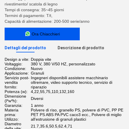
rivestimento/ scatola di legno
Tempi di consegna: 35~45 giorni
Termini di pagamento: T/t,
Capacità di alimentazione: 200-500 serie/anno
Ora Chiacchieri
Dettagli del prodotto
Descrizione di prodotto
Design a vite:
Doppia vite
Voltaggio:
380 V, 380 V/50 HZ, personalizzato
Condizione:
Nuovo
Applicazione:
Granuli
Servizio post-
Ingegneri disponibili assistere macchinario
vendita
oltremare, video supporto tecnico, servizio di
fornito:
riparazio
Potenza (w):
4,22,55,75,110,132,160
Dimensione
Diversi
(l*w*h):
Garanzia:
1 anno
Materia
Polvere di riso, granello PS, polvere di PVC, PP PE
prima:
PET PS ABS PA PVC caco3 ecc., Polvere di miglio
Utilizzo:
all'estrusione di granuli plastici
Diametro
21.7,35.6,50.5,62.4,71
della vite: