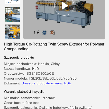
High Torque Co-Rotating Twin Screw Extruder for Polymer
Compounding
Szczegóły produktu
Miejsce pochodzenia: Nankin, Chiny
Nazwa handlowa: HLD
Orzecznictwo: SGS/ISO9001/CE
Numer modelu: TSE20B/35B/50B/65B/75B/95B
Dokument:
Broszura produktu w wersji PDF
Warunki płatności i wysyłki
Minimalne zamówienie: 1/zestaw
Cena: face to face /set
Szczegóły pakowania: Owijanie bąbelkowe/ folia owijana/