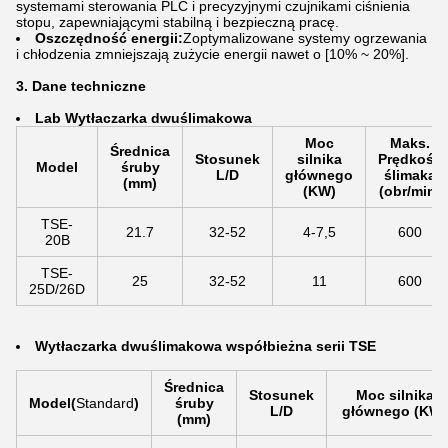
systemami sterowania PLC i precyzyjnymi czujnikami ciśnienia
stopu, zapewniającymi stabilną i bezpieczną pracę.
Oszczędność energii:
Zoptymalizowane systemy ogrzewania
i chłodzenia zmniejszają zużycie energii nawet o [10% ~ 20%].
3. Dane techniczne
La
b Wytłaczarka dwuślimakowa
Moc
Maks.
Średnica
Stosunek
silnika
Prędkość
Model
śruby
L/D
głównego
ślimaka
(mm)
(KW)
(obr/min)
TSE-
21.7
32-52
4-7,5
600
20B
TSE-
25
32-52
11
600
25D/26D
Wytłaczarka dwuślimakowa współbieżna serii TSE
Średnica
Stosunek
Moc silnika
Model
(
Standard
)
śruby
L/D
głównego (KW)
(mm)