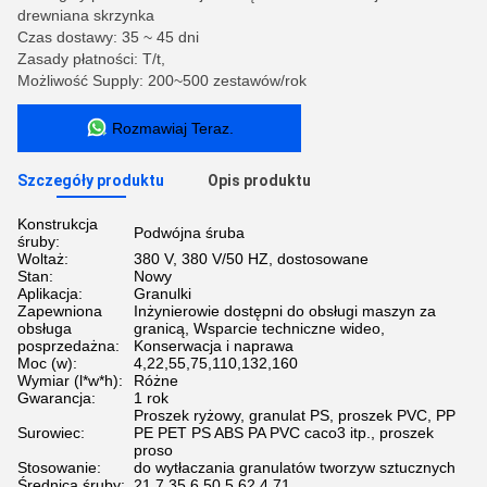
drewniana skrzynka
Czas dostawy: 35 ~ 45 dni
Zasady płatności: T/t,
Możliwość Supply: 200~500 zestawów/rok
Rozmawiaj Teraz.
Szczegóły produktu
Opis produktu
Konstrukcja
Podwójna śruba
śruby:
Woltaż:
380 V, 380 V/50 HZ, dostosowane
Stan:
Nowy
Aplikacja:
Granulki
Zapewniona
Inżynierowie dostępni do obsługi maszyn za
obsługa
granicą, Wsparcie techniczne wideo,
posprzedażna:
Konserwacja i naprawa
Moc (w):
4,22,55,75,110,132,160
Wymiar (l*w*h):
Różne
Gwarancja:
1 rok
Proszek ryżowy, granulat PS, proszek PVC, PP
Surowiec:
PE PET PS ABS PA PVC caco3 itp., proszek
proso
Stosowanie:
do wytłaczania granulatów tworzyw sztucznych
Średnica śruby:
21,7,35,6,50,5,62,4,71