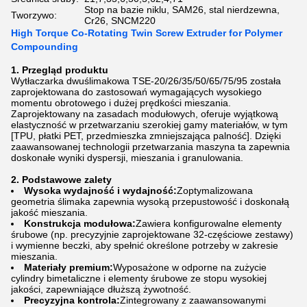
Stop na bazie niklu, SAM26, stal nierdzewna,
Tworzywo:
Cr26, SNCM220
High Torque Co-Rotating Twin Screw Extruder for Polymer
Compounding
1. Przegląd produktu
Wytłaczarka dwuślimakowa TSE-20/26/35/50/65/75/95 została
zaprojektowana do zastosowań wymagających wysokiego
momentu obrotowego i dużej prędkości mieszania.
Zaprojektowany na zasadach modułowych, oferuje wyjątkową
elastyczność w przetwarzaniu szerokiej gamy materiałów, w tym
[TPU, płatki PET, przedmieszka zmniejszająca palność]. Dzięki
zaawansowanej technologii przetwarzania maszyna ta zapewnia
doskonałe wyniki dyspersji, mieszania i granulowania.
2. Podstawowe zalety
Wysoka wydajność i wydajność:
Zoptymalizowana
geometria ślimaka zapewnia wysoką przepustowość i doskonałą
jakość mieszania.
Konstrukcja modułowa:
Zawiera konfigurowalne elementy
śrubowe (np. precyzyjnie zaprojektowane 32-częściowe zestawy)
i wymienne beczki, aby spełnić określone potrzeby w zakresie
mieszania.
Materiały premium:
Wyposażone w odporne na zużycie
cylindry bimetaliczne i elementy śrubowe ze stopu wysokiej
jakości, zapewniające dłuższą żywotność.
Precyzyjna kontrola:
Zintegrowany z zaawansowanymi