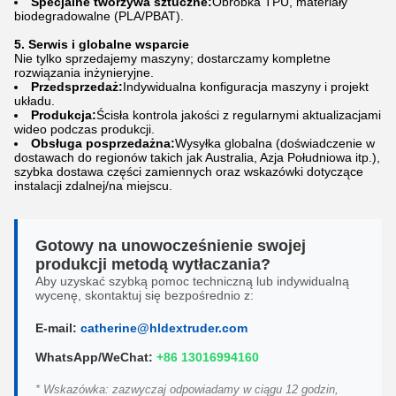
Specjalne tworzywa sztuczne:
Obróbka TPU, materiały
biodegradowalne (PLA/PBAT).
5. Serwis i globalne wsparcie
Nie tylko sprzedajemy maszyny; dostarczamy kompletne
rozwiązania inżynieryjne.
Przedsprzedaż:
Indywidualna konfiguracja maszyny i projekt
układu.
Produkcja:
Ścisła kontrola jakości z regularnymi aktualizacjami
wideo podczas produkcji.
Obsługa posprzedażna:
Wysyłka globalna (doświadczenie w
dostawach do regionów takich jak Australia, Azja Południowa itp.),
szybka dostawa części zamiennych oraz wskazówki dotyczące
instalacji zdalnej/na miejscu.
Gotowy na unowocześnienie swojej
produkcji metodą wytłaczania?
Aby uzyskać szybką pomoc techniczną lub indywidualną
wycenę, skontaktuj się bezpośrednio z:
E-mail:
catherine@hldextruder.com
WhatsApp/WeChat:
+86 13016994160
* Wskazówka: zazwyczaj odpowiadamy w ciągu 12 godzin,