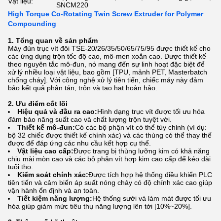
Vật liệu:
SNCM220
High Torque Co-Rotating Twin Screw Extruder for Polymer
Compounding
1. Tổng quan về sản phẩm
Máy đùn trục vít đôi TSE-20/26/35/50/65/75/95 được thiết kế cho
các ứng dụng trộn tốc độ cao, mô-men xoắn cao. Được thiết kế
theo nguyên tắc mô-đun, nó mang đến sự linh hoạt đặc biệt để
xử lý nhiều loại vật liệu, bao gồm [TPU, mảnh PET, Masterbatch
chống cháy]. Với công nghệ xử lý tiên tiến, chiếc máy này đảm
bảo kết quả phân tán, trộn và tạo hạt hoàn hảo.
2. Ưu điểm cốt lõi
Hiệu quả và đầu ra cao:
Hình dạng trục vít được tối ưu hóa
đảm bảo năng suất cao và chất lượng trộn tuyệt vời.
Thiết kế mô-đun:
Có các bộ phận vít có thể tùy chỉnh (ví dụ:
bộ 32 chiếc được thiết kế chính xác) và các thùng có thể thay thế
được để đáp ứng các nhu cầu kết hợp cụ thể.
Vật liệu cao cấp:
Được trang bị thùng lưỡng kim có khả năng
chịu mài mòn cao và các bộ phận vít hợp kim cao cấp để kéo dài
tuổi thọ.
Kiểm soát chính xác:
Được tích hợp hệ thống điều khiển PLC
tiên tiến và cảm biến áp suất nóng chảy có độ chính xác cao giúp
vận hành ổn định và an toàn.
Tiết kiệm năng lượng:
Hệ thống sưởi và làm mát được tối ưu
hóa giúp giảm mức tiêu thụ năng lượng lên tới [10%~20%].