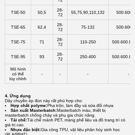
72
28-
TSE-50
50,5
55,75,90,110,132
500.600.
72
28-
TSE-65
62,4
75-132
500.600.
72
28-
TSE-75
71
110-250
500.600.80
72
28-
TSE-95
93
250-400
500.600.80
72
Mô hình
có thể
-
-
-
-
tùy chỉnh
4. Ứng dụng
Dây chuyền ép đùn này rất phù hợp cho:
Hợp chất polyme:
Pha trộn, làm đầy và sửa đổi nhựa.
Sản xuất Masterbatch:
Masterbatch màu, thiết bị
masterbatch chống cháy và phụ gia chức năng.
Tái chế:
Tái chế mảnh PET, màng phế liệu và đồ trang trí có
giá trị cao.
Nhựa đặc biệt:
Gia công TPU, vật liệu phân hủy sinh học
(PLA/PBAT).