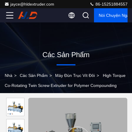
jayce@hldextruder.com
86-15251884557
Nói Chuyện Ngay
Các Sản Phẩm
Nhà
>
Các Sản Phẩm
>
Máy Đùn Trục Vít Đôi
>
High Torque
Co-Rotating Twin Screw Extruder for Polymer Compounding