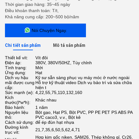
Thời gian giao hàng: 35~45 ngày
Điều khoản thanh toán: T/t,
Khả năng cung cấp: 200~500 bộ/năm
Nói Chuyện Ngay.
Chi tiết sản phẩm
Mô tả sản phẩm
Thiết kế vít:
Vít đôi
Điện áp:
380V, 380V/50HZ, Tùy chỉnh
Tình trạng:
Mới
Ứng dụng:
Hạt
Dịch vụ hậu
Kỹ sư sẵn sàng phục vụ máy móc ở nước ngoài
mãi được cung
Hỗ trợ kỹ thuật video Dịch vụ bảo trì và sửa chữa
cấp:
hiện t
Sức mạnh (w):
4,22,55,75,110,132,160
Kích
Khác nhau
thước(l*w*h):
Bảo hành:
1 năm
Nguyên liệu
Bột gạo, Hạt PS, Bột PVC, PP PE PET PS ABS PA
thô:
PVC caco3, v.v., Bột kê
Cách sử dụng:
để ép đùn hạt nhựa
Đường kính
21,7,35,6,50,5,62,4,71
trục vít:
Hợp kim gốc niken, SAM26, Thép không gỉ, Cr26,