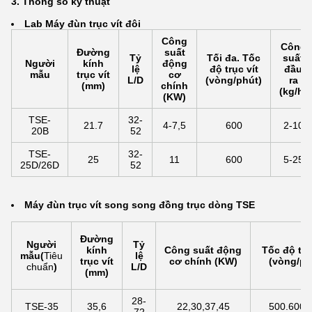
3. Thông số kỹ thuật
La
b Máy đùn trục vít đôi
Công
Công
Đường
suất
Tỷ
Tối đa. Tốc
suất
Người
kính
động
lệ
độ trục vít
đầu
mẫu
trục vít
cơ
L/D
(vòng/phút)
ra
(mm)
chính
(kg/h)
(KW)
TSE-
32-
21.7
4-7,5
600
2-10
20B
52
TSE-
32-
25
11
600
5-25
25D/26D
52
Máy đùn trục vít song song đồng trục dòng TSE
Đường
Người
Tỷ
kính
Công suất động
Tốc độ trụ
mẫu
(
Tiêu
lệ
trục vít
cơ chính (KW)
(vòng/ph
chuẩn
)
L/D
(mm)
28-
TSE-35
35,6
22,30,37,45
500.600.