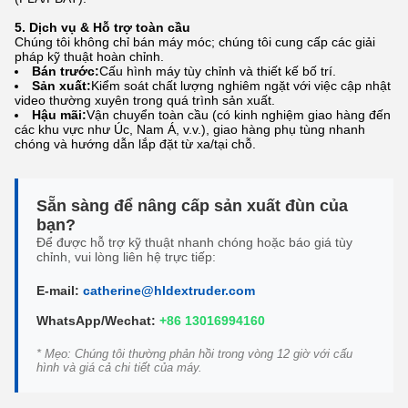
5. Dịch vụ & Hỗ trợ toàn cầu
Chúng tôi không chỉ bán máy móc; chúng tôi cung cấp các giải
pháp kỹ thuật hoàn chỉnh.
Bán trước:
Cấu hình máy tùy chỉnh và thiết kế bố trí.
Sản xuất:
Kiểm soát chất lượng nghiêm ngặt với việc cập nhật
video thường xuyên trong quá trình sản xuất.
Hậu mãi:
Vận chuyển toàn cầu (có kinh nghiệm giao hàng đến
các khu vực như Úc, Nam Á, v.v.), giao hàng phụ tùng nhanh
chóng và hướng dẫn lắp đặt từ xa/tại chỗ.
Sẵn sàng để nâng cấp sản xuất đùn của
bạn?
Để được hỗ trợ kỹ thuật nhanh chóng hoặc báo giá tùy
chỉnh, vui lòng liên hệ trực tiếp:
E-mail:
catherine@hldextruder.com
WhatsApp/Wechat:
+86 13016994160
* Mẹo: Chúng tôi thường phản hồi trong vòng 12 giờ với cấu
hình và giá cả chi tiết của máy.