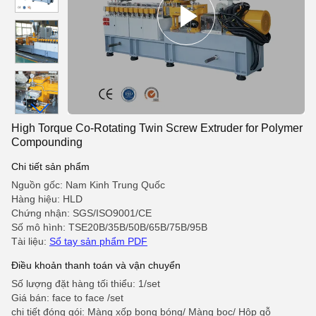
High Torque Co-Rotating Twin Screw Extruder for Polymer
Compounding
Chi tiết sản phẩm
Nguồn gốc: Nam Kinh Trung Quốc
Hàng hiệu: HLD
Chứng nhận: SGS/ISO9001/CE
Số mô hình: TSE20B/35B/50B/65B/75B/95B
Tài liệu:
Sổ tay sản phẩm PDF
Điều khoản thanh toán và vận chuyển
Số lượng đặt hàng tối thiểu: 1/set
Giá bán: face to face /set
chi tiết đóng gói: Màng xốp bong bóng/ Màng bọc/ Hộp gỗ