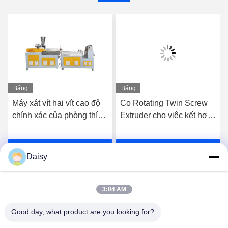
Băng
Băng
hình
hình
Máy xát vít hai vít cao độ
Co Rotating Twin Screw
chính xác của phòng thí
Extruder cho việc kết hợp
nghiệm
PE PP High Filler
Masterbatches
Nói Chuyện Ngay.
Nói Chuyện Ngay.
Daisy
3:04 AM
Good day, what product are you looking for?
Nanjing Henglande Machinery Technology Co.,