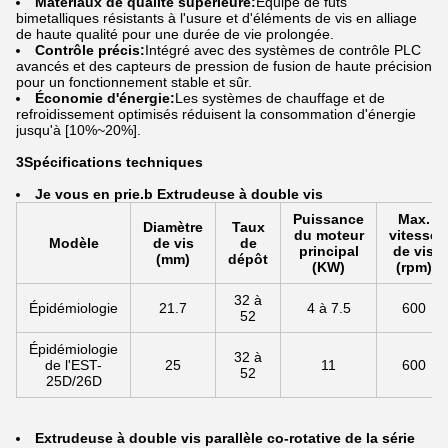
Matériaux de qualité supérieure:
Équipé de fûts
bimetalliques résistants à l'usure et d'éléments de vis en alliage
de haute qualité pour une durée de vie prolongée.
Contrôle précis:
Intégré avec des systèmes de contrôle PLC
avancés et des capteurs de pression de fusion de haute précision
pour un fonctionnement stable et sûr.
Économie d'énergie:
Les systèmes de chauffage et de
refroidissement optimisés réduisent la consommation d'énergie
jusqu'à [10%~20%].
3Spécifications techniques
Je vous en prie.
b Extrudeuse à double vis
Puissance
Max.
Diamètre
Taux
du moteur
vitesse
Modèle
de vis
de
principal
de vis
(mm)
dépôt
(KW)
(rpm)
32 à
Épidémiologie
21.7
4 à 7.5
600
52
Épidémiologie
32 à
de l'EST-
25
11
600
52
25D/26D
Extrudeuse à double vis parallèle co-rotative de la série