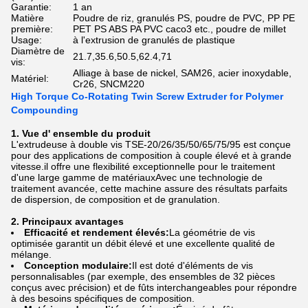
Garantie:
1 an
Matière
Poudre de riz, granulés PS, poudre de PVC, PP PE
première:
PET PS ABS PA PVC caco3 etc., poudre de millet
Usage:
à l'extrusion de granulés de plastique
Diamètre de
21.7,35.6,50.5,62.4,71
vis:
Alliage à base de nickel, SAM26, acier inoxydable,
Matériel:
Cr26, SNCM220
High Torque Co-Rotating Twin Screw Extruder for Polymer
Compounding
1. Vue d' ensemble du produit
L'extrudeuse à double vis TSE-20/26/35/50/65/75/95 est conçue
pour des applications de composition à couple élevé et à grande
vitesse.il offre une flexibilité exceptionnelle pour le traitement
d'une large gamme de matériauxAvec une technologie de
traitement avancée, cette machine assure des résultats parfaits
de dispersion, de composition et de granulation.
2. Principaux avantages
Efficacité et rendement élevés:
La géométrie de vis
optimisée garantit un débit élevé et une excellente qualité de
mélange.
Conception modulaire:
Il est doté d'éléments de vis
personnalisables (par exemple, des ensembles de 32 pièces
conçus avec précision) et de fûts interchangeables pour répondre
à des besoins spécifiques de composition.