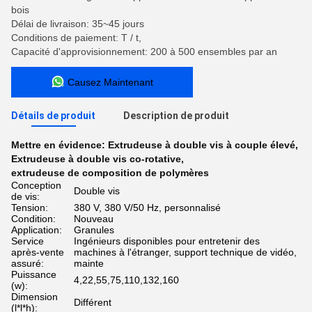
bois
Délai de livraison: 35~45 jours
Conditions de paiement: T / t,
Capacité d'approvisionnement: 200 à 500 ensembles par an
Causez Maintenant
Détails de produit
Description de produit
Mettre en évidence:
Extrudeuse à double vis à couple élevé
,
Extrudeuse à double vis co-rotative
,
extrudeuse de composition de polymères
Conception
Double vis
de vis:
Tension:
380 V, 380 V/50 Hz, personnalisé
Condition:
Nouveau
Application:
Granules
Service
Ingénieurs disponibles pour entretenir des
après-vente
machines à l'étranger, support technique de vidéo,
assuré:
mainte
Puissance
4,22,55,75,110,132,160
(w):
Dimension
Différent
(l*l*h):