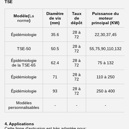
TSE
Diamètre
Taux
Puissance du
Modèle
(
La
de vis
de
moteur
norme
)
(mm)
dépôt
principal (KW)
28 à
Épidémiologie
35.6
22,30,37,45
72
28 à
TSE-50
50.5
55,75,90,110,132
72
Épidémiologie
28 à
62.4
75 à 132
de la TSE-65
72
28 à
Épidémiologie
71
110 à 250
72
28 à
Épidémiologie
93
250 à 400
72
Modèles
-
-
-
personnalisables
4. Applications
Cette ligne d'extrusion est très adaptée pour: