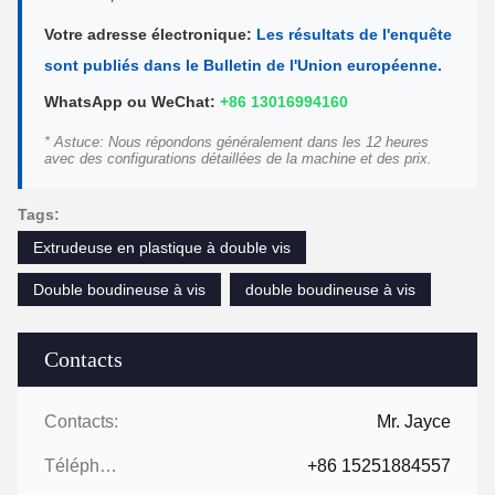
Votre adresse électronique:
Les résultats de l'enquête
sont publiés dans le Bulletin de l'Union européenne.
WhatsApp ou WeChat:
+86 13016994160
* Astuce: Nous répondons généralement dans les 12 heures
avec des configurations détaillées de la machine et des prix.
Tags:
Extrudeuse en plastique à double vis
Double boudineuse à vis
double boudineuse à vis
Contacts
Contacts:
Mr. Jayce
Téléphone:
+86 15251884557