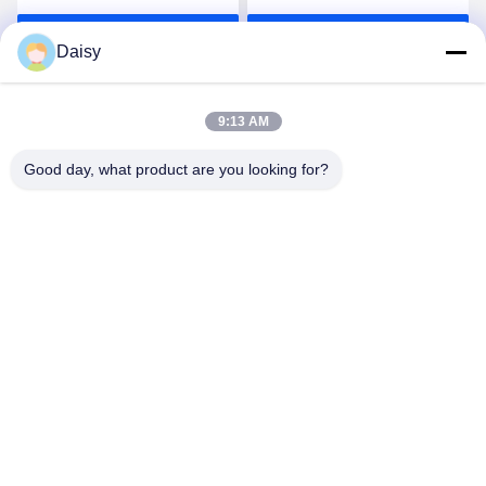
masterbatches à haute
Causez Maintenant
Causez Maintenant
charge PE PP
Daisy
9:13 AM
Good day, what product are you looking for?
Nanjing Henglande Machinery Technology Co.,
Ltd.
jayce@hldextruder.com
86-15251884557
Je ne veux pas.11, rue Qinghu, ville de Hushu, district de
Jiangning, Nanjing, Chine.