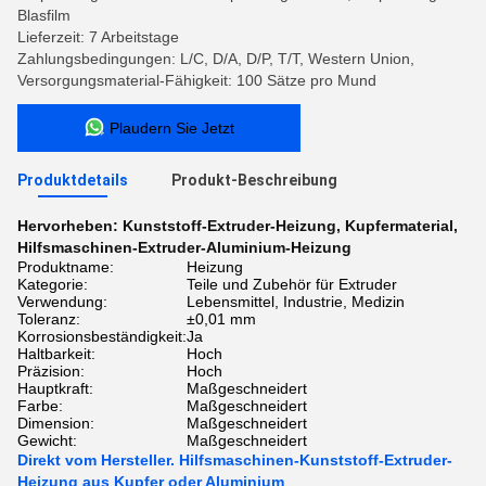
Blasfilm
Lieferzeit: 7 Arbeitstage
Zahlungsbedingungen: L/C, D/A, D/P, T/T, Western Union,
Versorgungsmaterial-Fähigkeit: 100 Sätze pro Mund
Plaudern Sie Jetzt
Produktdetails
Produkt-Beschreibung
Hervorheben:
Kunststoff-Extruder-Heizung
,
Kupfermaterial
,
Hilfsmaschinen-Extruder-Aluminium-Heizung
Produktname:
Heizung
Kategorie:
Teile und Zubehör für Extruder
Verwendung:
Lebensmittel, Industrie, Medizin
Toleranz:
±0,01 mm
Korrosionsbeständigkeit:
Ja
Haltbarkeit:
Hoch
Präzision:
Hoch
Hauptkraft:
Maßgeschneidert
Farbe:
Maßgeschneidert
Dimension:
Maßgeschneidert
Gewicht:
Maßgeschneidert
Direkt vom Hersteller. Hilfsmaschinen-Kunststoff-Extruder-
Heizung aus Kupfer oder Aluminium