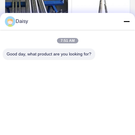
Daisy
7:51 AM
Good day, what product are you looking for?
FAQ
1: Wie viele Jahre Erfahrung haben Sie?
Über 15 Jahre Erfahrung in der Extruderindustrie.
2: Sind Sie Händler oder Hersteller? Wie groß ist die Fläche
der Fabrik?
Wir sind Hersteller, die Fabrik ist über 5000 Quadratmeter groß.
3:
Wer produziert Schnecken- und Zylinderzubehör?
Unsere Fabrik stellt es selbst her
4: Kann ich eine Musterbestellung für den Extruder haben?
Ja, wir freuen uns über eine Musterbestellung, um die Qualität zu
testen und zu überprüfen. Mischproben sind akzeptabel.
5: Wie gehe ich bei einer Bestellung vor?