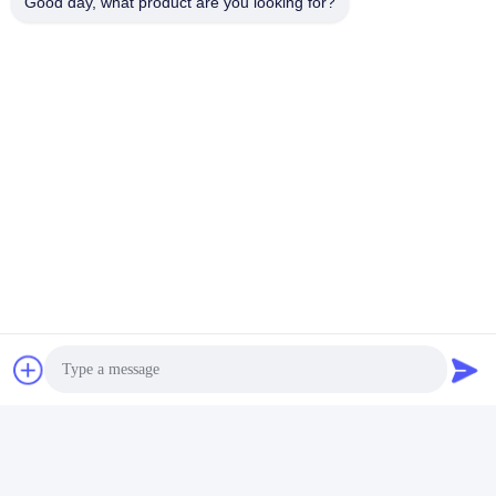
Good day, what product are you looking for?
Часто задаваемые вопросы
1: Сколько лет у вас опыта?
Опыт работы в экструдерной промышленности более 15 лет.
2: Вы торговцы или производители? Какова площадь