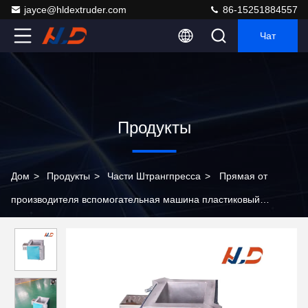
jayce@hldextruder.com
86-15251884557
Чат
Продукты
Дом
>
Продукты
>
Части Штрангпресса
>
Прямая от
производителя вспомогательная машина пластиковый
экструдер нагреватель медь или алюминиевый материал