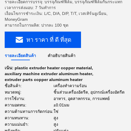
รายละเอียดการบรรจุ: บรรจุภัณฑ์ฟิล์ม, บรรจุภัณฑ์ฟิล์มกันกระแทก
เวลาการส่งมอบ: 7 วันทำการ
เงื่อนไขการชำระเงิน: L/C, D/A, D/P, T/T, เวสเทิร์นยูเนี่ยน,
MoneyGram
สามารถในการผลิต: ปากละ 100 ชุด
หา ราคา ที่ ดี ที่สุด
รายละเอียดสินค้า
คําอธิบายสินค้า
เน้น:
plastic extruder heater copper material
,
auxiliary machine extruder aluminum heater
,
extruder parts copper aluminum heater
ชื่อสินค้า:
เครื่องทำความร้อน
หมวดหมู่:
ชิ้นส่วนเครื่องอัดรีด, อุปกรณ์เครื่องอัดรีด
การใช้งาน:
อาหาร, อุตสาหกรรม, การแพทย์
ความอดทน:
±0.01มม
ความต้านทานการกัดกร่อน:
ใช่
ความทนทาน:
สูง
ความแม่นยำ:
สูง
พลังหลัก:
ปรับแต่ง