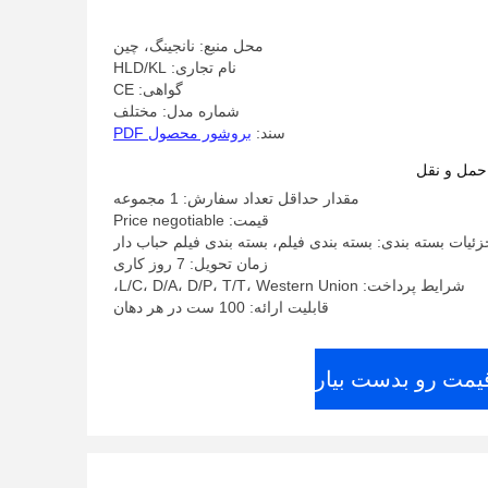
محل منبع: نانجینگ، چین
نام تجاری: HLD/KL
گواهی: CE
شماره مدل: مختلف
سند:
بروشور محصول PDF
حمل و نقل
مقدار حداقل تعداد سفارش: 1 مجموعه
قیمت: Price negotiable
زئیات بسته بندی: بسته بندی فیلم، بسته بندی فیلم حباب دار
زمان تحویل: 7 روز کاری
شرایط پرداخت: L/C، D/A، D/P، T/T، Western Union،
قابلیت ارائه: 100 ست در هر دهان
قیمت رو بدست بیار