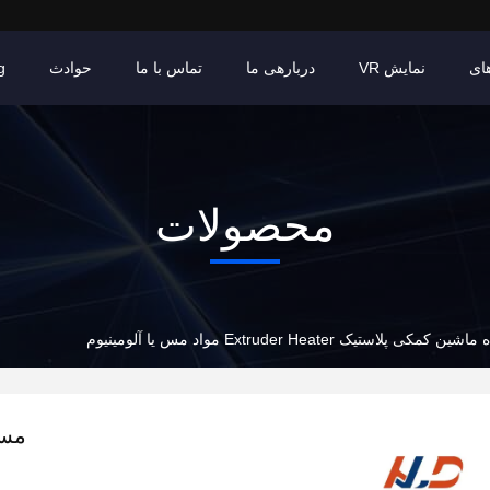
ای
نمایش VR
دربارهی ما
تماس با ما
حوادث
g
محصولات
استیک Extruder Heater مواد مس یا آلومینیوم
مست