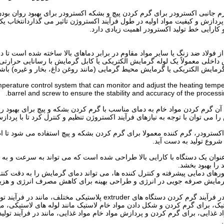
زم جانبی اکسترودر برای گرم کردن پیچ و بشکه اکسترودر برای بهبود روان بود
ردازش و کیفیت مواد اولیه در طول فرآیند اکستروژن تاثیر می گذاردانتخاب ی
و کارایی خط تولید اکسترودر اهمیت زیادی دارد.
از فولاد ضد زنگ یا سایر مواد مقاوم در برابر دماهای بالا ساخته شده است تا د
اخلی معمولاً یک لوله گرمایش الکتریکی یا کابل گرمایش با رسانایی حرارت
گرمایش الکتریکی یا گرمایش محیط گرمایی (مانند روغن داغ، بخار و غیره) باش
perature control system that can monitor and adjust the heating tempe
barrel and screw to ensure the stability and accuracy of the process
ن گرم کردن مواد خام به دمای مناسب با گرم کردن بشکه و پیچ برای بهبود رو
ا می توان با توجه به نیازهای فرآیند اکستروژن تنظیم و کنترل کرد تا با پرد
کسترودر، گرم کننده معمولا برای گرم کردن بشکه و پیچ استفاده می شود تا ا
روع تولید به دست آید.
عنوان یک دستگاه با کارایی بالا طراحی شده است که می تواند به سرعت و به
د را بهبود بخشد.
های دمایی پیشرفته و کنترل کننده ها، می تواند دمای گرمایش را به دقت کنتر
رمایش صرفه جویی در انرژی و طراحی بهینه برای کاهش مصرف انرژی و هزینه
ی extruder پلاستیکی مختلف، مانند در فرآیند تولید لوله، فیلم، پروفایل و غیره استفاده می شود.
ک، برای گرم کردن و شکل دادن مواد خام لاستیک مانند لوله های لاستیکی، مه
د غذایی، برای گرم کردن و پردازش مواد خام مواد غذایی، مانند در فرآیند تولی