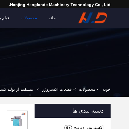
Nanjing Henglande Machinery Technology Co., Ltd.
خانه
محصولات
فیلم ه
خونه
>
محصولات
>
قطعات اکستروژر
>
مستقیم از تولید کننده ماشین کمکی پل
دسته بندی ها
اکسترودر دو پیچ
(97)