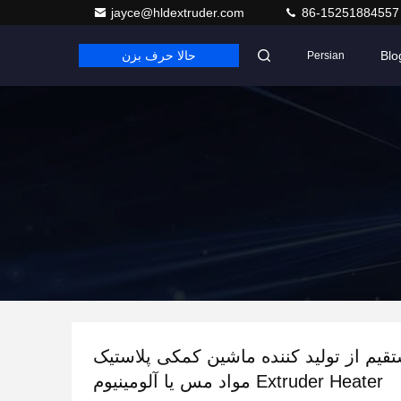
jayce@hldextruder.com
86-15251884557
Blo
حالا حرف بزن
Persian
قیم از تولید کننده ماشین کمکی پلاستیک
Extruder Heater مواد مس یا آلومینیوم