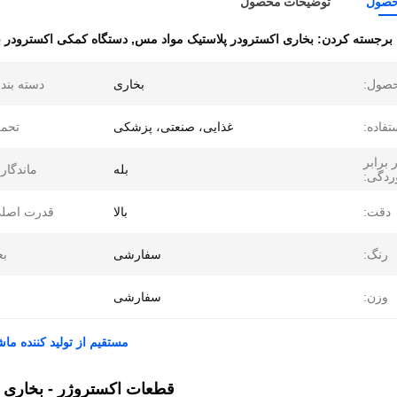
حصول
توضیحات محصول
برجسته کردن:
بخاری اکسترودر پلاستیک مواد مس
,
دستگاه کمکی اکسترودر ب
حصول:
بخاری
دسته بند
تفاده:
غذایی، صنعتی، پزشکی
تحمل
برابر
بله
ماندگار
ردگی:
دقت:
بالا
قدرت اصلی
رنگ:
سفارشی
بع
وزن:
سفارشی
مستقیم از تولید کننده ماشین کمکی پلاستیک ter
قطعات اکستروژر - بخاری