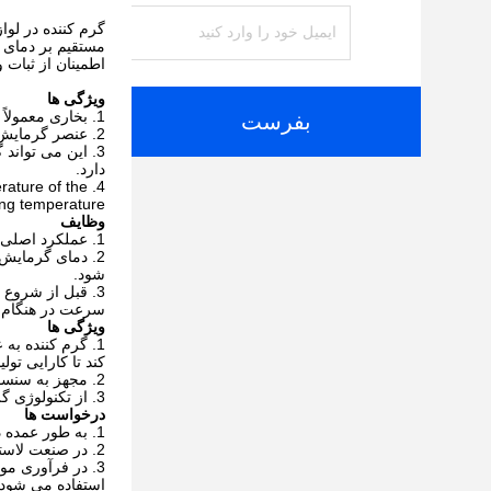
گرم کننده در لوا
مستقیم بر دمای پ
اطمینان از ثبات 
ویژگی ها
بخاری معمولاً 
بفرست
عنصر گرمایش د
این می تواند 
دارد.
rature of the
ing temperature.
وظایف
عملکرد اصلی آ
دمای گرمایش ر
شود.
قبل از شروع ا
سرعت در هنگام ش
ویژگی ها
گرم کننده به 
کند تا کارایی تولی
مجهز به سنسور
از تکنولوژی گ
درخواست ها
به طور عمده در فرآیند گرم کردن دستگاه ها
در صنعت لاستی
در فرآوری موا
استفاده می شود.