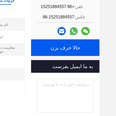
جزئیات م
تلفن:
+86 15251884557
فکس:
86-15251884557
نام م
اس
حالا حرف بزن
مقاومت در 
خو
به ما ایمیل بفرست