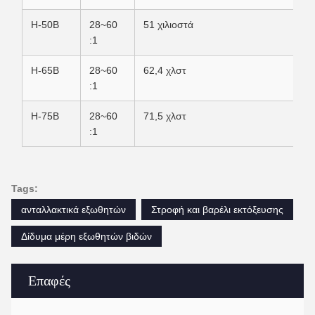
H-50B
28~60
51 χιλιοστά
:1
H-65B
28~60
62,4 χλστ
:1
H-75B
28~60
71,5 χλστ
:1
Tags:
ανταλλακτικά εξωθητών
Στροφή και βαρέλι εκτόξευσης
Δίδυμα μέρη εξωθητών βιδών
Επαφές