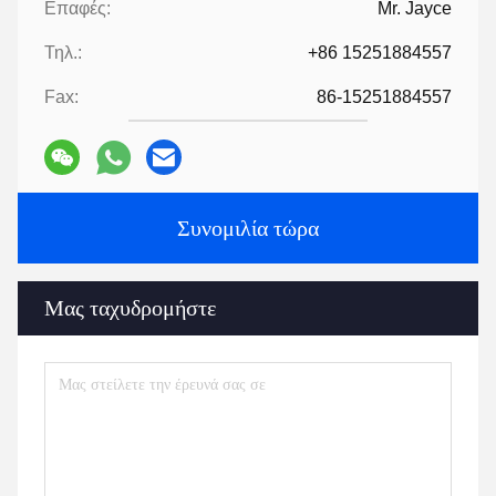
Επαφές:
Mr. Jayce
Τηλ.:
+86 15251884557
Fax:
86-15251884557
Συνομιλία τώρα
Μας ταχυδρομήστε