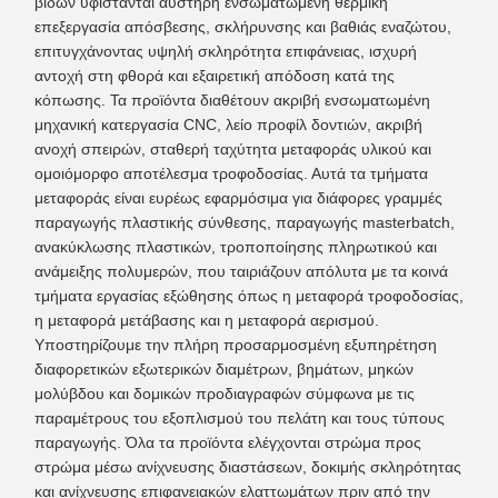
βιδών υφίστανται αυστηρή ενσωματωμένη θερμική
επεξεργασία απόσβεσης, σκλήρυνσης και βαθιάς εναζώτου,
επιτυγχάνοντας υψηλή σκληρότητα επιφάνειας, ισχυρή
αντοχή στη φθορά και εξαιρετική απόδοση κατά της
κόπωσης. Τα προϊόντα διαθέτουν ακριβή ενσωματωμένη
μηχανική κατεργασία CNC, λείο προφίλ δοντιών, ακριβή
ανοχή σπειρών, σταθερή ταχύτητα μεταφοράς υλικού και
ομοιόμορφο αποτέλεσμα τροφοδοσίας. Αυτά τα τμήματα
μεταφοράς είναι ευρέως εφαρμόσιμα για διάφορες γραμμές
παραγωγής πλαστικής σύνθεσης, παραγωγής masterbatch,
ανακύκλωσης πλαστικών, τροποποίησης πληρωτικού και
ανάμειξης πολυμερών, που ταιριάζουν απόλυτα με τα κοινά
τμήματα εργασίας εξώθησης όπως η μεταφορά τροφοδοσίας,
η μεταφορά μετάβασης και η μεταφορά αερισμού.
Υποστηρίζουμε την πλήρη προσαρμοσμένη εξυπηρέτηση
διαφορετικών εξωτερικών διαμέτρων, βημάτων, μηκών
μολύβδου και δομικών προδιαγραφών σύμφωνα με τις
παραμέτρους του εξοπλισμού του πελάτη και τους τύπους
παραγωγής. Όλα τα προϊόντα ελέγχονται στρώμα προς
στρώμα μέσω ανίχνευσης διαστάσεων, δοκιμής σκληρότητας
και ανίχνευσης επιφανειακών ελαττωμάτων πριν από την