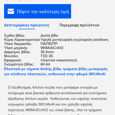
Πάρτε την καλύτερη τιμή
Λεπτομέρειες προιόντος
Περιγραφή προϊόντων
Σχέδιο βίδας:
Διπλή βίδα
Κύρια Χαρακτηριστικά:
Υψηλή ροπή/υψηλή ισχύ/υψηλή απόδοση
Υλικό διεργασίας:
ΠΑ/ΠΕ/ΠΠ
Υλικό μηχανής:
W6Mo5Cr4V2
Διάμετρος βίδας:
35.6mm
Μοντέλο:
ΤΣΕ-35
Εφαρμογή:
πλαστικό κοκκοποιητή
Σκληρότητα βίδας:
60-64
Ελαστικά με νήματα διπλής βίδα, τμήματα βίδες μεταφοράς
για σύνθεση πλαστικών, ανθεκτικά στην φθορά 38CrMoAl
Ο εξωθητήρας διπλού κοχλία που μεταφέρει στοιχεία με
σπείρωμα είναι βασικά αρθρωτά ανταλλακτικά για συστήματα
εξώθησης διπλού κοχλία. Υιοθετώντας τον υψηλής ποιότητας
νιτρωμένο χάλυβα 38CrMoAl και τον χάλυβα υψηλής
ταχύτητας W6Mo5Cr4V2 ως υλικά βάσης, όλα τα τμήματα