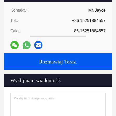
Kontakty:
Mr. Jayce
Tel.:
+86 15251884557
Faks:
86-15251884557
Rozmawiaj Teraz.
Wyślij nam wiadomość.