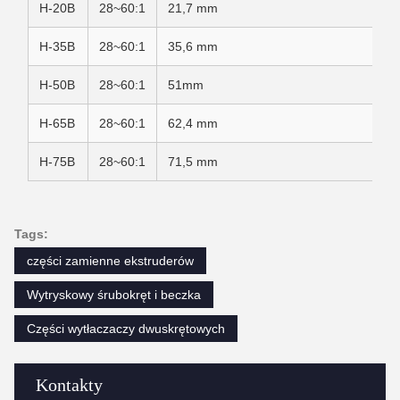
H-20B
28~60:1
21,7 mm
H-35B
28~60:1
35,6 mm
H-50B
28~60:1
51mm
H-65B
28~60:1
62,4 mm
H-75B
28~60:1
71,5 mm
Tags:
części zamienne ekstruderów
Wytryskowy śrubokręt i beczka
Części wytłaczaczy dwuskrętowych
Kontakty