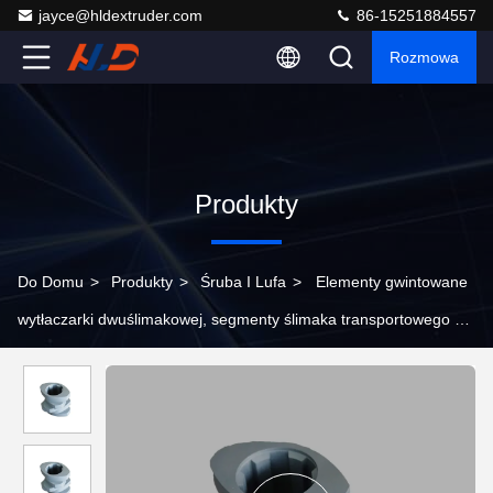
jayce@hldextruder.com
86-15251884557
Rozmowa
Produkty
Do Domu
>
Produkty
>
Śruba I Lufa
>
Elementy gwintowane
wytłaczarki dwuślimakowej, segmenty ślimaka transportowego do
mieszania tworzyw sztucznych, odporny na zużycie 38CrMoAl