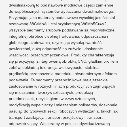
dwuślimakową to podstawowe modułowe części zamienne
do współbieżnych systemów wytłaczania dwuślimakowego.
Przyjmując jako materiały podstawowe wysokiej jakości stal
azotowaną 38CrMoAl i stal szybkotnącą W6Mo5Cr4V2,
wszystkie segmenty śrubowe poddawane są rygorystycznej
integralnej obróbce cieplnej hartowania, odpuszczania i
głębokiego azotowania, uzyskując wysoką twardość
powierzchni, dużą odporność na zużycie i doskonałe
właściwości przeciwzmęczeniowe. Produkty charakteryzują
się precyzyjną, zintegrowaną obróbką CNC, gładkim profilem
zębów, dokładną tolerancją wielowypustu, stabilną
prędkością przenoszenia materiału i równomiernym efektem
podawania. Te segmenty przenośnikowe mają szerokie
zastosowanie w różnych liniach produkcyjnych zajmujących
się mieszaniem tworzyw sztucznych, produkcją
przedmieszek, recyklingiem tworzyw sztucznych,
modyfikacją wypełniaczy i mieszaniem polimerów, doskonale
pasując do typowych sekcji roboczych wytłaczania, takich jak
transport zasilający, transport przejściowy i transport
odpowietrzający. Wspieramy w pełni zindywidualizowaną