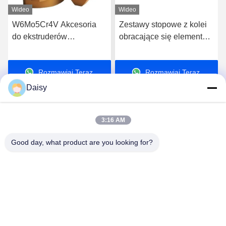
Wideo
Wideo
W6Mo5Cr4V Akcesoria
Zestawy stopowe z kolei
do ekstruderów
obracające się elementy
dwuskrętowych Elementy
śruby dwuskrętowego
śrub
wytłaczacza dla wysokiej
Rozmawiaj Teraz.
Rozmawiaj Teraz.
klasy wytłaczania
Daisy
3:16 AM
Good day, what product are you looking for?
Nanjing Henglande Machinery Technology Co.,
Ltd.
jayce@hldextruder.com
86-15251884557
- Nie, nie.11,Qinghu Road, Hushu Town, Jiangning