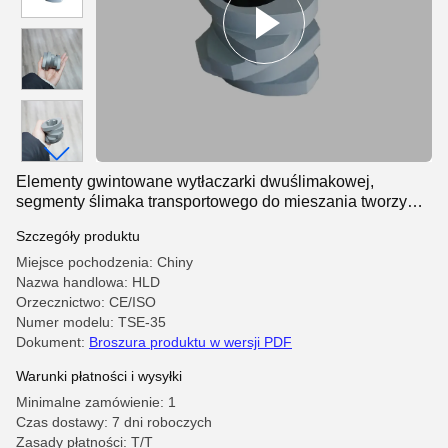
Elementy gwintowane wytłaczarki dwuślimakowej,
segmenty ślimaka transportowego do mieszania tworzyw
sztucznych, odporny na zużycie 38CrMoAl
Szczegóły produktu
Miejsce pochodzenia: Chiny
Nazwa handlowa: HLD
Orzecznictwo: CE/ISO
Numer modelu: TSE-35
Dokument:
Broszura produktu w wersji PDF
Warunki płatności i wysyłki
Minimalne zamówienie: 1
Czas dostawy: 7 dni roboczych
Zasady płatności: T/T