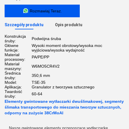
Rozmawiaj Teraz.
Szczegóły produktu
Opis produktu
Konstrukcja
Podwójna śruba
śruby:
Główne
Wysoki moment obrotowy/wysoka moc
funkcje:
wyjściowa/wysoka wydajność
Materiał
PA/PE/PP
procesowy:
Materiał
W6MO5CR4V2
maszyny:
Średnica
350,6 mm
śruby:
Model:
TSE-35
Aplikacja:
Granulator z tworzywa sztucznego
Twardość
60-64
śruby:
Elementy gwintowane wytłaczarki dwuślimakowej, segmenty
ślimaka transportowego do mieszania tworzyw sztucznych,
odporny na zużycie 38CrMoAl
Nasze gwintowane elementy przenoszące wytłaczarkę