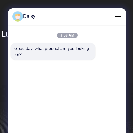
Daisy
 Ltd.
3:58 AM
Good day, what product are you looking 
Hızlı Bağlantılar
for?
Şirket Profili
Fabrika turu
Kalite Kontrolü
Haberler
Site Haritası
Gizlilik Politikası