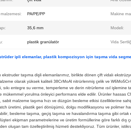
 malzemesi:
PA/PE/PP
Makine ma
apı:
35,6 mm
Modeli:
u:
plastik granülatör
Vida Sertliğ
kstrüder ipli elemanlar, plastik kompozisyon için taşıma vida segm
lı ekstruder taşıma dişli elemanlarımız, birlikte dönen çift vidalı ekstrü
lzeme olarak yüksek kaliteli 38CrMoAl nitrürlenmiş çelik ve W6Mo5Cr4
i, sıkı entegre su verme, temperleme ve derin nitrürleme ısıl işlemine t
ve mükemmel yorulma önleyici performans elde edilir. Ürünler hassas CN
, sabit malzeme taşıma hızı ve düzgün besleme etkisi özelliklerine sahipti
tch üretimi, plastik geri dönüşümü, dolgu modifikasyonu ve polimer ha
bilir; besleme taşıma, geçiş taşıma ve havalandırma taşıma gibi ort
Müşteri ekipman parametrelerine ve üretim formüllerine göre farklı dış ça
rden oluşan tam özelleştirilmiş hizmeti destekliyoruz. Tüm ürünler, istik