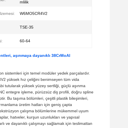
mlilik
lzemesi:
W6MO5CR4V2
TSE-35
i:
60-64
entleri, aşınmaya dayanıklı 38CrMoAl
zyon sistemleri için temel modüler yedek parçalardır.
V2 yüksek hız çeliğini benimseyen tüm vida
abi tutularak yüksek yüzey sertliği, güçlü aşınma
C entegre işleme, pürüzsüz diş profili, doğru spline
r. Bu taşıma bölümleri, çeşitli plastik bileşimleri,
rmanlama üretim hatları için geniş çapta
ak ekstrüzyon çalışma bölümlerine mükemmel uyum
plar, hatveler, kurşun uzunlukları ve yapısal
rarlı ve dayanıklı çalışmayı sağlamak için teslimattan