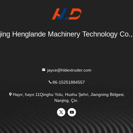
ing Henglande Machinery Technology Co.,
jayce@hldextruder.com
86-15251884557
Hayır, hayır.11Qinghu Yolu, Hushu Şehri, Jiangning Bölgesi,
Nanjing, Çin.