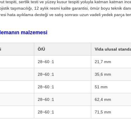
ut tespiti, sertlik testi ve yüzey kusur tespiti yoluyla katman katman in
ojistik taşımacılığı, 12 aylık resmi kalite garantisi, ömür boyu teknik d
esi hata ayıklama desteği ve satış sonrası uzun vadeli yedek parça te
elemanın malzemesi
i
Ö/Ü
Vida ulusal standa
28~60 :1
21,7 mm
28~60 :1
35,6 mm
28~60 :1
51 mm
28~60 :1
62,4 mm
28~60 :1
71,5 mm