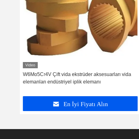
Video
W6Mo5Cr4V Çift vida ekstrüder aksesuarları vida
elemanları endüstriyel iplik elemanı
En İyi Fiyatı Alın