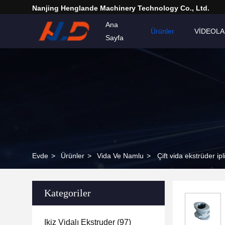
Nanjing Henglande Machinery Technology Co., Ltd.
Ana
Ürünler
VİDEOL
Sayfa
Evde
>
Ürünler
>
Vida Ve Namlu
>
Çift vida ekstrüder i
Kategoriler
Ikiz Vidalı Ekstruder
(97)