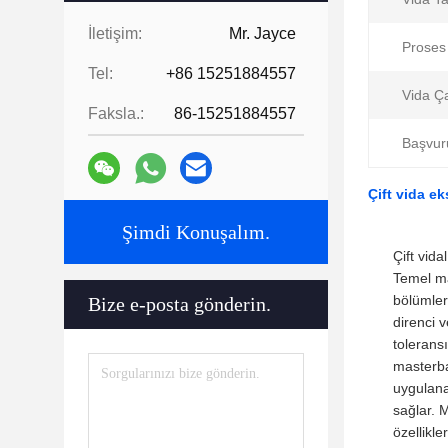
İletişim:
Mr. Jayce
Proses
Tel:
+86 15251884557
Vida Ç
Faksla.:
86-15251884557
Başvur
Çift vida e
Şimdi Konuşalım.
Çift vida
Temel ma
bölümler
Bize e-posta gönderin.
direnci 
toleransı
masterba
uygulana
sağlar. 
özellikle