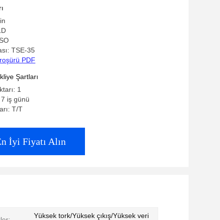
 dayanıklı 38CrMoAl
rı
in
LD
ISO
sı: TSE-35
roşürü PDF
iye Şartları
ktarı: 1
 7 iş günü
rı: T/T
n İyi Fiyatı Alın
Yüksek tork/Yüksek çıkış/Yüksek veri
ler: