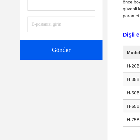
önce boy
güvenli l
parametr
Dişli 
Gönder
Model
H-20B
H-35B
H-50B
H-65B
H-75B