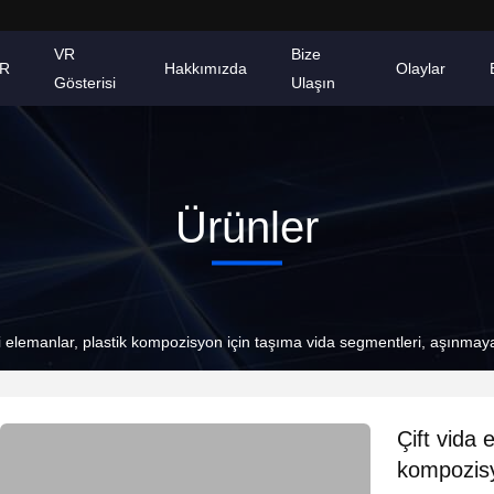
VR
Bize
AR
Hakkımızda
Olaylar
Gösterisi
Ulaşın
Ürünler
pli elemanlar, plastik kompozisyon için taşıma vida segmentleri, aşınma
Çift vida 
kompozisy