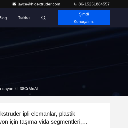
jayce@hldextruder.com
86-15251884557
Şimdi
Blog
Turkish
Konuşalım.
ya dayanıklı 38CrMoAl
ekstrüder ipli elemanlar, plastik
on için taşıma vida segmentleri,