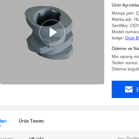
aşınmaya
Ürün Ayrıntıla
Menşe yeri: Ç
Marka adı: H
Sertifika: CE/
Model numara
belge:
Ürün B
Ödeme ve Nakl
Min sipariş mi
Teslim süresi:
Ödeme koşulla
E
ları
Ürün Tanımı
sarımı:
çift ​​vida
Ana Özellik