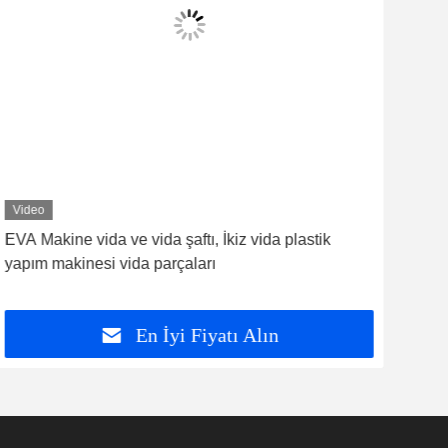
Video
Vid
EVA Makine vida ve vida şaftı, İkiz vida plastik
Ekst
yapım makinesi vida parçaları
komp
En İyi Fiyatı Alın