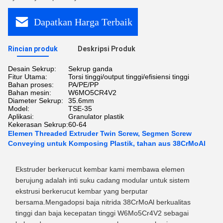
Dapatkan Harga Terbaik
Rincian produk
Deskripsi Produk
Desain Sekrup:
Sekrup ganda
Fitur Utama:
Torsi tinggi/output tinggi/efisiensi tinggi
Bahan proses:
PA/PE/PP
Bahan mesin:
W6MO5CR4V2
Diameter Sekrup:
35.6mm
Model:
TSE-35
Aplikasi:
Granulator plastik
Kekerasan Sekrup:
60-64
Elemen Threaded Extruder Twin Screw, Segmen Screw
Conveying untuk Komposing Plastik, tahan aus 38CrMoAl
Ekstruder berkerucut kembar kami membawa elemen
berujung adalah inti suku cadang modular untuk sistem
ekstrusi berkerucut kembar yang berputar
bersama.Mengadopsi baja nitrida 38CrMoAl berkualitas
tinggi dan baja kecepatan tinggi W6Mo5Cr4V2 sebagai