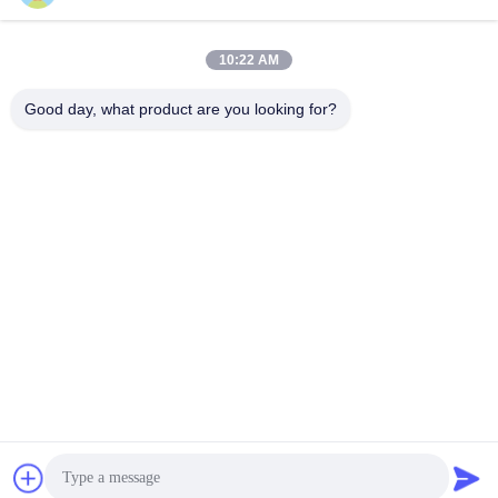
10:22 AM
Good day, what product are you looking for?
Nanjing Henglande Machinery Technology Co.,
Ltd.
jayce@hldextruder.com
86-15251884557
Tidak, tidak.11Jalan Qinghu, Kota Hushu, Distrik
Jiangning, Nanjing, Cina.
Cina Kualitas Baik ekstruder sekrup kembar Pemasok. Hak
cipta © 2024-2026 Nanjing Henglande Machinery
Technology Co., Ltd. Semua hak dilindungi.