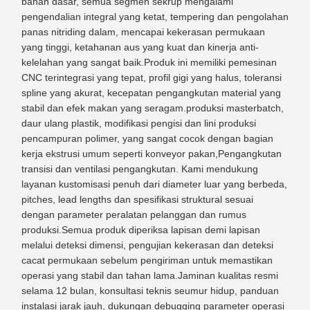
bahan dasar, semua segmen sekrup mengalami
pengendalian integral yang ketat, tempering dan pengolahan
panas nitriding dalam, mencapai kekerasan permukaan
yang tinggi, ketahanan aus yang kuat dan kinerja anti-
kelelahan yang sangat baik.Produk ini memiliki pemesinan
CNC terintegrasi yang tepat, profil gigi yang halus, toleransi
spline yang akurat, kecepatan pengangkutan material yang
stabil dan efek makan yang seragam.produksi masterbatch,
daur ulang plastik, modifikasi pengisi dan lini produksi
pencampuran polimer, yang sangat cocok dengan bagian
kerja ekstrusi umum seperti konveyor pakan,Pengangkutan
transisi dan ventilasi pengangkutan. Kami mendukung
layanan kustomisasi penuh dari diameter luar yang berbeda,
pitches, lead lengths dan spesifikasi struktural sesuai
dengan parameter peralatan pelanggan dan rumus
produksi.Semua produk diperiksa lapisan demi lapisan
melalui deteksi dimensi, pengujian kekerasan dan deteksi
cacat permukaan sebelum pengiriman untuk memastikan
operasi yang stabil dan tahan lama.Jaminan kualitas resmi
selama 12 bulan, konsultasi teknis seumur hidup, panduan
instalasi jarak jauh, dukungan debugging parameter operasi