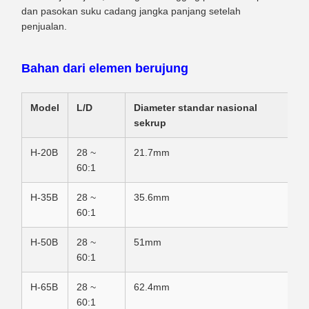
dan pasokan suku cadang jangka panjang setelah
penjualan.
Bahan dari elemen berujung
Model
L/D
Diameter standar nasional
sekrup
H-20B
28 ~
21.7mm
60:1
H-35B
28 ~
35.6mm
60:1
H-50B
28 ~
51mm
60:1
H-65B
28 ~
62.4mm
60:1