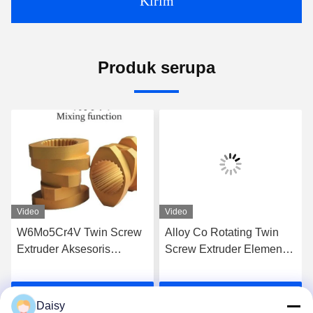
Kirim
Produk serupa
Video
Video
W6Mo5Cr4V Twin Screw
Alloy Co Rotating Twin
Extruder Aksesoris
Screw Extruder Elemen
Elemen Sekrup Elemen
Sekrup Untuk Ekstrusi
Benang Industri
Berkualitas Tinggi
k
Dapatkan Harga Terbaik
Dapatkan Harga Terbaik
Daisy