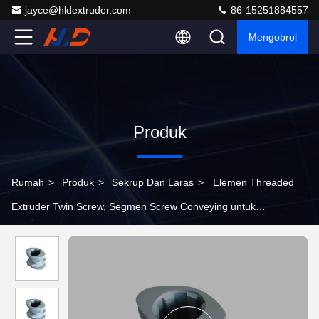
jayce@hldextruder.com
86-15251884557
Mengobrol
Produk
Rumah
>
Produk
>
Sekrup Dan Laras
>
Elemen Threaded
Extruder Twin Screw, Segmen Screw Conveying untuk
Komposing Plastik, tahan aus 38CrMoAl