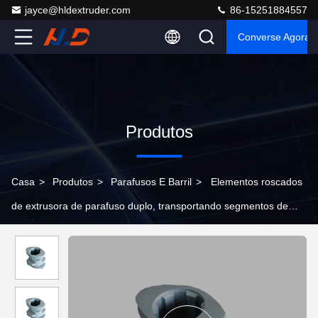
jayce@hldextruder.com
86-15251884557
Converse Agora
Produtos
Casa
>
Produtos
>
Parafusos E Barril
>
Elementos roscados
de extrusora de parafuso duplo, transportando segmentos de
parafuso para composição de plástico, resistente ao desgaste
38CrMoAl