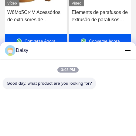
Vídeo
Vídeo
W6Mo5Cr4V Acessórios
Elements de parafusos de
de extrusores de
extrusão de parafusos
parafusos duplos
duplos rotativos para
Elementos de parafusos
extrusão de alta qualidade
Converse Agora
Converse Agora
Elementos de fios
industriais
Daisy
3:03 PM
Good day, what product are you looking for?
Nanjing Henglande Machinery Technology Co.,
Ltd.
jayce@hldextruder.com
86-15251884557
- Não, não.11Rua Qinghu, cidade de Hushu, distrito de