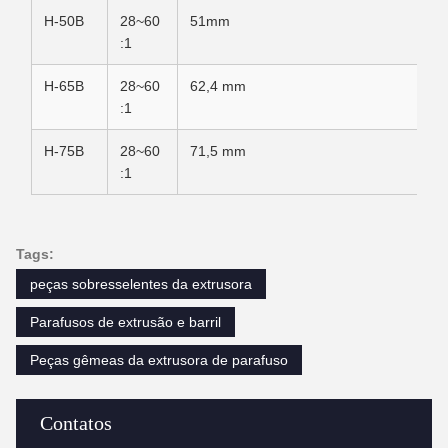
H-50B
28~60
51mm
:1
H-65B
28~60
62,4 mm
:1
H-75B
28~60
71,5 mm
:1
Tags:
peças sobresselentes da extrusora
Parafusos de extrusão e barril
Peças gêmeas da extrusora de parafuso
Contatos