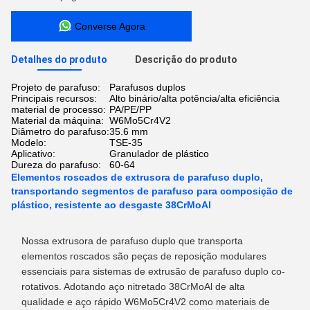
Converse Agora
Detalhes do produto
Descrição do produto
Projeto de parafuso:
Parafusos duplos
Principais recursos:
Alto binário/alta potência/alta eficiência
material de processo:
PA/PE/PP
Material da máquina:
W6Mo5Cr4V2
Diâmetro do parafuso:
35.6 mm
Modelo:
TSE-35
Aplicativo:
Granulador de plástico
Dureza do parafuso:
60-64
Elementos roscados de extrusora de parafuso duplo,
transportando segmentos de parafuso para composição de
plástico, resistente ao desgaste 38CrMoAl
Nossa extrusora de parafuso duplo que transporta
elementos roscados são peças de reposição modulares
essenciais para sistemas de extrusão de parafuso duplo co-
rotativos. Adotando aço nitretado 38CrMoAl de alta
qualidade e aço rápido W6Mo5Cr4V2 como materiais de