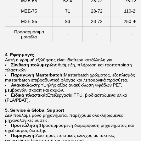
ΜΣΕ-65
62.4
28-72
75-132
ΜΣΕ-75
71
28-72
110-250
ΜΣΕ-95
93
28-72
250-400
Προσαρμόσιμα
-
-
-
μοντέλα
4. Εφαρμογές
Αυτή η γραμμή εξώθησης είναι ιδιαίτερα κατάλληλη για:
Σύνθεση πολυμερών:
Ανάμειξη, πλήρωση και τροποποίηση
πλαστικών.
Παραγωγή Masterbatch:
Masterbatch χρώματος, εξοπλισμός
masterbatch επιβραδυντικό φλόγας και λειτουργικά πρόσθετα.
Ανακύκλωση:
Υψηλής αξίας ανακύκλωση νιφάδων PET,
μεμβρανών σκραπ και ακμών.
Ειδικά πλαστικά:
Επεξεργασία TPU, βιοδιασπώμενα υλικά
(PLA/PBAT).
5. Service & Global Support
Δεν πουλάμε μόνο μηχανήματα. παρέχουμε ολοκληρωμένες
μηχανολογικές λύσεις.
Προπώληση:
Προσαρμοσμένη διαμόρφωση μηχανήματος και
σχεδιασμός διάταξης.
Παραγωγή:
Αυστηρός ποιοτικός έλεγχος με τακτικές
ενημερώσεις βίντεο κατά την κατασκευή.