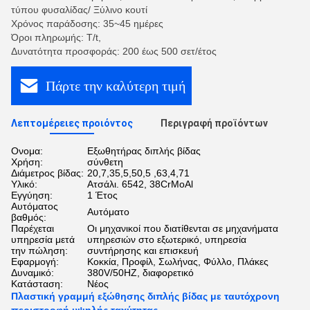
τύπου φυσαλίδας/ Ξύλινο κουτί
Χρόνος παράδοσης: 35~45 ημέρες
Όροι πληρωμής: T/t,
Δυνατότητα προσφοράς: 200 έως 500 σετ/έτος
Πάρτε την καλύτερη τιμή
Λεπτομέρειες προιόντος
Περιγραφή προϊόντων
Ονομα:
Εξωθητήρας διπλής βίδας
Χρήση:
σύνθετη
Διάμετρος βίδας:
20,7,35,5,50,5 ,63,4,71
Υλικό:
Ατσάλι. 6542, 38CrMoAl
Εγγύηση:
1 Έτος
Αυτόματος
Αυτόματο
βαθμός:
Παρέχεται
Οι μηχανικοί που διατίθενται σε μηχανήματα
υπηρεσία μετά
υπηρεσιών στο εξωτερικό, υπηρεσία
την πώληση:
συντήρησης και επισκευή
Εφαρμογή:
Κοκκία, Προφίλ, Σωλήνας, Φύλλο, Πλάκες
Δυναμικό:
380V/50HZ, διαφορετικό
Κατάσταση:
Νέος
Πλαστική γραμμή εξώθησης διπλής βίδας με ταυτόχρονη