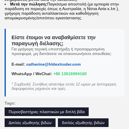
Μετά την πώληση:
Παγκόσμια αποστολή (με εμπειρία στην
παράδοση σε περιοχές όπως η Αυστραλία, η Νότια Ασία κ.λπ.),
γρήγορη παράδοση ανταλλακτικών και καθοδήγηση
απομακρυσμένης/επιτόπου εγκατάστασης.
Είστε έτοιμοι να αναβαθμίσετε την
παραγωγή διέλασης;
Για γρήγορη τεχνική υποστήριξη ή προσαρμοσμένη
προσφορά, μη διστάσετε να επικοινωνήσετε απευθείας:
E-mail:
catherine@hldextruder.com
WhatsApp / WeChat:
+86 13016994160
* Συμβουλή: Συνήθως απαντάμε εντός 12 ωρών με λεπτομερείς
διαμορφώσεις μηχανών και τιμές.
Tags:
Πυροσβεστήρας πλαστικών με διπλή βίδα
Διπλός εξωθητής βιδών
διπλός εξωθητής βιδών