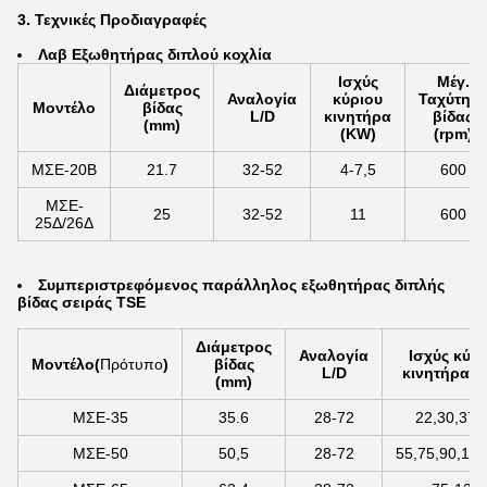
3. Τεχνικές Προδιαγραφές
Λα
β Εξωθητήρας διπλού κοχλία
Ισχύς
Μέγ.
Διάμετρος
Αναλογία
κύριου
Ταχύτητα
Μοντέλο
βίδας
L/D
κινητήρα
βίδας
(mm)
(KW)
(rpm)
ΜΣΕ-20Β
21.7
32-52
4-7,5
600
ΜΣΕ-
25
32-52
11
600
25Δ/26Δ
Συμπεριστρεφόμενος παράλληλος εξωθητήρας διπλής
βίδας σειράς TSE
Διάμετρος
Αναλογία
Ισχύς κύρ
Μοντέλο
(
Πρότυπο
)
βίδας
L/D
κινητήρα (
(mm)
ΜΣΕ-35
35.6
28-72
22,30,37,
ΜΣΕ-50
50,5
28-72
55,75,90,110