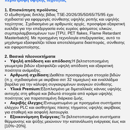
περιστροφή υψηλής ταχύτητας
1. Επισκόπηση προϊόντος
Ο εξωθητήρας διπλής βίδας TSE-20/26/35/50/65/75/95 έχει
σχεδιαστεί για εφαρμογές σύνθεσης υψηλής ροπής και υψηλής
ταχύτητας. Σχεδιασμένο με αρθρωτές αρχές, προσφέρει εξαιρετική
ευελιξία για την επεξεργασία ενός ευρέος φάσματος υλικών,
συμπεριλαμβανομένων των [TPU, PET flakes, Flame Retardant
Masterbatch]. Με προηγμένη τεχνολογία επεξεργασίας, αυτό το
μηχάνημα εξασφαλίζει τέλεια αποτελέσματα διασποράς, σύνθεσης
και σφαιροποίησης.
2. Βασικά πλεονεκτήματα
Υψηλή απόδοση και απόδοση:
Η βελτιστοποιημένη
γεωμετρία βιδών εξασφαλίζει υψηλή απόδοση και εξαιρετική
ποιότητα ανάμειξης.
Αρθρωτή σχεδίαση:
Διαθέτει προσαρμόσιμα στοιχεία βιδών
(π.χ. σχεδιασμένα με ακρίβεια σετ 32 τεμαχίων) και εναλλάξιμα
βαρέλια για την κάλυψη συγκεκριμένων αναγκών σύνθεσης.
Υλικά Premium:
Εξοπλισμένο με διμεταλλικές κάννες υψηλής
αντοχής στη φθορά και βιδωτά στοιχεία από κράμα υψηλής
ποιότητας για παρατεταμένη διάρκεια ζωής.
Ακριβής έλεγχος:
Ενσωματωμένο με προηγμένα συστήματα
ελέγχου PLC και αισθητήρες πίεσης τήγματος υψηλής ακρίβειας
για σταθερή και ασφαλή λειτουργία.
Εξοικονόμηση Ενέργειας:
Τα βελτιστοποιημένα συστήματα
θέρμανσης και ψύξης μειώνουν την κατανάλωση ενέργειας έως και
[10%~20%].