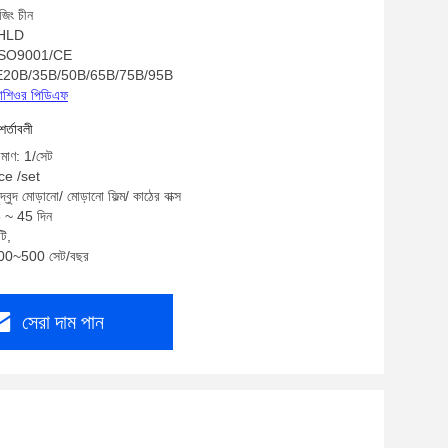
জিং চীন
: HLD
S/ISO9001/CE
TSE20B/35B/50B/65B/75B/95B
্রোশিওর পিডিএফ
শর্তাবলী
িমাণ: 1/সেট
ace /set
দ্বুদ মোড়ানো/ মোড়ানো ফিল্ম/ কাঠের বাক্স
5 ~ 45 দিন
টি,
 200~500 সেট/বছর
সেরা দাম পান