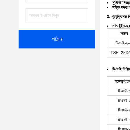
সুনির্দিষ্ট নিয়ন্ত
শক্তি সঞ্চয়ঃ
3. প্রযুক্তিগত ব
লা
b টুইন-স্ক্র
মডেল
পাঠান
টিএসই-২০
TSE- 25D
টিএসই সিরিজে
মডেল
(
স্ট্যান
টিএসই-
টিএসই-
টিএসই-
টিএসই-
টিএসই-