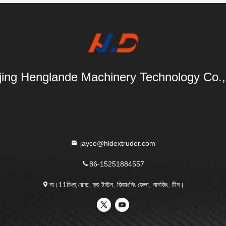
ing Henglande Machinery Technology Co.,
jayce@hldextruder.com
86-15251884557
না।11চিংহু রোড, হুশু টাউন, জিয়াংনিং জেলা, নানজিং, চীন।