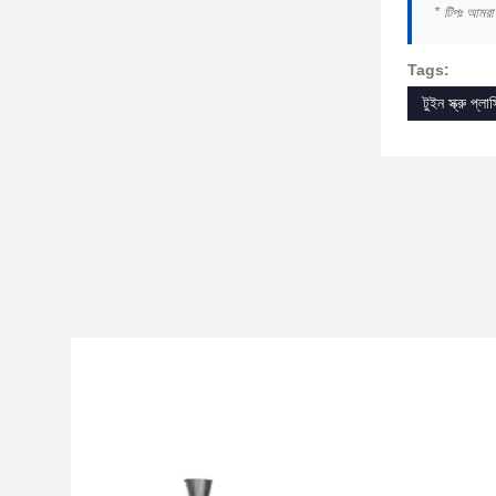
* টিপঃ আমরা 
Tags:
টুইন স্ক্রু প্লা