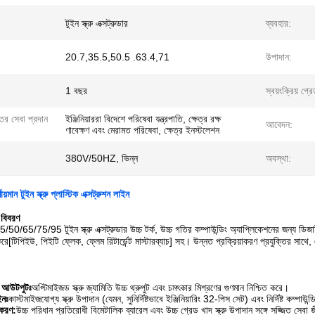
টুইন স্ক্রু এক্সট্রুডার
ব্যবহার:
20.7,35.5,50.5 .63.4,71
উপাদান:
1 বছর
স্বয়ংক্রিয় গ্র
্তর সেবা প্রদান
ইঞ্জিনিয়াররা বিদেশে পরিষেবা যন্ত্রপাতি, ক্ষেত্র রক্ষ
আবেদন:
ণাবেক্ষণ এবং মেরামত পরিষেবা, ক্ষেত্র ইনস্টলেশন
380V/50HZ, ভিন্ন
অবস্থা:
ায়মান টুইন স্ক্রু প্লাস্টিক এক্সট্রুশন লাইন
 বিবরণ
65/75/95 টুইন স্ক্রু এক্সট্রুডার উচ্চ টর্ক, উচ্চ গতির কম্পাউন্ডিং অ্যাপ্লিকেশনের জন্য ডিজা
রে[টিপিইউ, পিইটি ফ্লেক, ফ্লেম রিটার্ডেন্ট মাস্টারব্যাচ] সহ। উন্নত প্রক্রিয়াকরণ প্রযুক্তির সাথে,
ও আউটপুটঃ
অপ্টিমাইজড স্ক্রু জ্যামিতি উচ্চ থ্রুপুট এবং চমৎকার মিশ্রণের গুণমান নিশ্চিত করে।
ইনঃ
কাস্টমাইজযোগ্য স্ক্রু উপাদান (যেমন, সুনির্দিষ্টভাবে ইঞ্জিনিয়ারিং 32-পিস সেট) এবং নির্দিষ্ট কম্পাউন্
পকরণ:
উচ্চ পরিধান প্রতিরোধী বিমেটালিক ব্যারেল এবং উচ্চ গ্রেড খাদ স্ক্রু উপাদান সঙ্গে সজ্জিত সেব