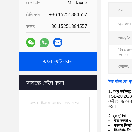
যোগাযোগ:
Mr. Jayce
নাম:
টেলিফোন:
+86 15251884557
স্ক্রু ব্যাস:
ফ্যাক্স:
86-15251884557
ওয়ারেন্টি:
বিক্রয়োত
করা হয়:
এখন চ্যাট করুন
ভোল্টেজ:
উচ্চ গতির কো-ঘূর্ণ
আমাদের মেইল করুন
1. পণ্য সংক্ষিপ্ত
TSE-20/26/35/50/
নমনীয়তা প্রদান ক
করে।
2. মূল সুবিধা
উচ্চ দক্ষতা 
মডুলার ডিজা
প্রিমিয়াম উ