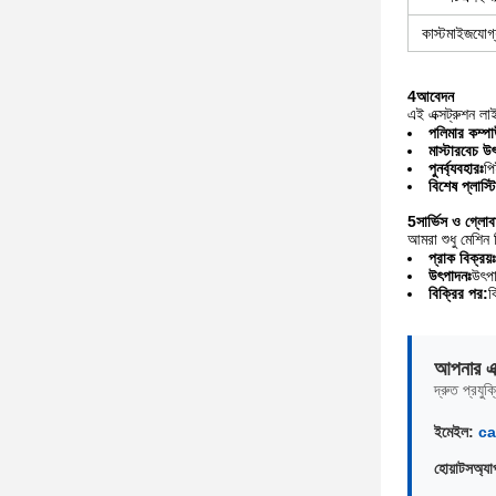
কাস্টমাইজযোগ
4আবেদন
এই এক্সট্রুশন লা
পলিমার কম্পাউ
মাস্টারবেচ উ
পুনর্ব্যবহারঃ
পি
বিশেষ প্লাস্ট
5সার্ভিস ও গ্লোব
আমরা শুধু মেশিন ব
প্রাক বিক্রয়ঃ
উৎপাদনঃ
উৎপা
বিক্রির পর:
ব
আপনার এক
দ্রুত প্রযু
ইমেইল:
ca
হোয়াটসঅ্যাপ