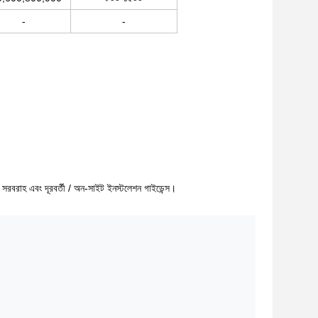
-
-
রাংশ সরবরাহ এবং দূরবর্তী / অন-সাইট ইনস্টলেশন গাইডেন্স।