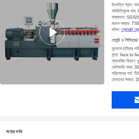
উৎপত্তি স্থল: নান
পরিচিতিমুলক নাম
সাক্ষ্যদান: SG
মডেল নম্বার: 
দলিল:
প্রোডাক্ট ব
পেমেন্ট ও শিপিংয়ের 
ন্যূনতম চাহিদার পর
মূল্য: face to f
প্যাকেজিং বিবরণ: বু
ডেলিভারি সময়: 3
পরিশোধের শর্ত: টি/
যোগানের ক্ষমতা:
পণ্যের বর্ণনা