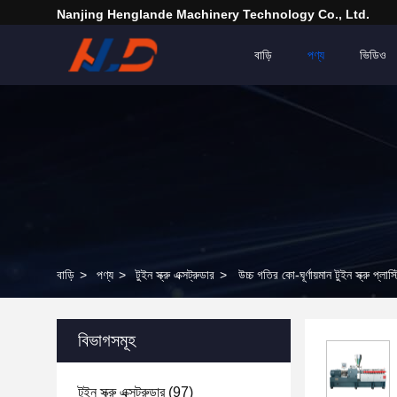
Nanjing Henglande Machinery Technology Co., Ltd.
বাড়ি
পণ্য
ভিডিও
বাড়ি
>
পণ্য
>
টুইন স্ক্রু এক্সট্রুডার
>
উচ্চ গতির কো-ঘূর্ণায়মান টুইন স্ক্রু প্লাস
বিভাগসমূহ
টুইন স্ক্রু এক্সট্রুডার
(97)