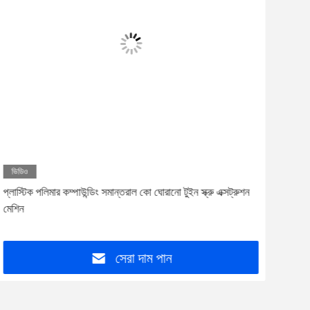
ভিডিও
ভিড
প্লাস্টিক পলিমার কম্পাউন্ডিং সমান্তরাল কো ঘোরানো টুইন স্ক্রু এক্সট্রুশন
পলিমা
মেশিন
150
সেরা দাম পান