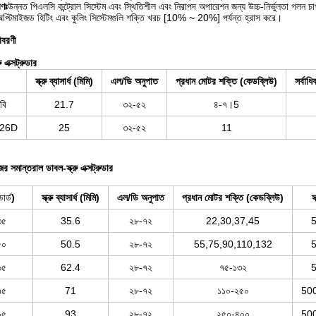
্রণঃ
উন্নত পিএলসি কন্ট্রোল সিস্টেম এবং স্থিতিশীল এবং নিরাপদ অপারেশন জন্য উচ্চ-নির্ভুলতা গলন চাপ
অপ্টিমাইজড হিটিং এবং কুলিং সিস্টেমগুলি শক্তি খরচ [10% ~ 20%] পর্যন্ত হ্রাস করে।
িবরণী
ু এক্সট্রুডার
স্ক্রু ব্যাসার্ধ (মিমি)
এল/ডি অনুপাত
প্রধান মোটর শক্তি (কেডব্লিউ)
সর্বাধ
বি
21.7
৩২-৫২
৪-৭।5
/26D
25
৩২-৫২
11
র সমান্তরাল ডাবল-স্ক্রু এক্সট্রুডার
্ডার্ড
)
স্ক্রু ব্যাসার্ধ (মিমি)
এল/ডি অনুপাত
প্রধান মোটর শক্তি (কেডব্লিউ)
স
৩৫
35.6
২৮-৭২
22,30,37,45
৫০
50.5
২৮-৭২
55,75,90,110,132
৬৫
62.4
২৮-৭২
৭৫-১৩২
৭৫
71
২৮-৭২
১১০-২৫০
50
৯৫
93
২৮-৭২
২৫০-৪০০
50