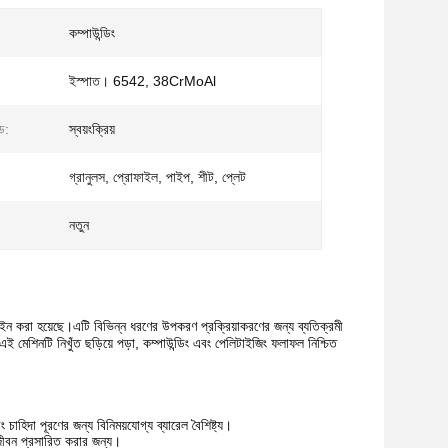
কম্পাউন্ডিং
ইস্পাত। 6542, 38CrMoAl
েড:
স্বয়ংক্রিয়
গ্রানুলস, প্রোফাইল, পাইপ, শীট, প্লেট
নতুন
ইন করা হয়েছে।এটি বিভিন্ন ধরণের উপকরণ প্রক্রিয়াকরণের জন্য ব্যতিক্রমী
 এই মেশিনটি নিখুঁত ছড়িয়ে পড়া, কম্পাউন্ডিং এবং পেলিটাইজিং ফলাফল নিশ্চিত
ডিং চাহিদা পূরণের জন্য বিনিময়যোগ্য ব্যারেল বৈশিষ্ট্য।
া জীবন প্রসারিত করার জন্য।