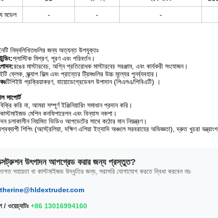
্য মডেল
-
-
-
ইনটি নিম্নলিখিতগুলির জন্য অত্যন্ত উপযুক্তঃ
ন্ডিং:
প্লাস্টিক মিশ্রণ, পূরণ এবং পরিবর্তন।
ৎপাদন:
রঙের মাস্টারবেচ, অগ্নি প্রতিরোধক মাস্টারবেচ সরঞ্জাম, এবং কার্যকরী সংযোজন।
ইটি ফ্লেক, স্ক্র্যাপ ফিল্ম এবং প্রান্তের ট্রিমগুলির উচ্চ মূল্যের পুনর্ব্যবহার।
িকঃ
টিপিইউ প্রক্রিয়াকরণ, বায়োডেগ্রেডেবল উপাদান (পিএলএ/পিবিএটি) ।
াল সাপোর্ট
িক্রি করি না, আমরা সম্পূর্ণ ইঞ্জিনিয়ারিং সমাধান প্রদান করি।
কাস্টমাইজড মেশিন কনফিগারেশন এবং বিন্যাস নকশা।
দন চলাকালীন নিয়মিত ভিডিও আপডেটের সাথে কঠোর মান নিয়ন্ত্রণ।
িশ্বব্যাপী শিপিং (অস্ট্রেলিয়া, দক্ষিণ এশিয়া ইত্যাদি অঞ্চলে সরবরাহের অভিজ্ঞতা), দ্রুত খুচরা যন্ত্
্সট্রুশন উৎপাদন আপগ্রেড করার জন্য প্রস্তুত?
ক্তিগত সহায়তা বা কাস্টমাইজড উদ্ধৃতির জন্য, সরাসরি যোগাযোগ করতে দ্বিধা করবেন নাঃ
therine@hldextruder.com
 / ওয়েচ্যাটঃ
+86 13016994160