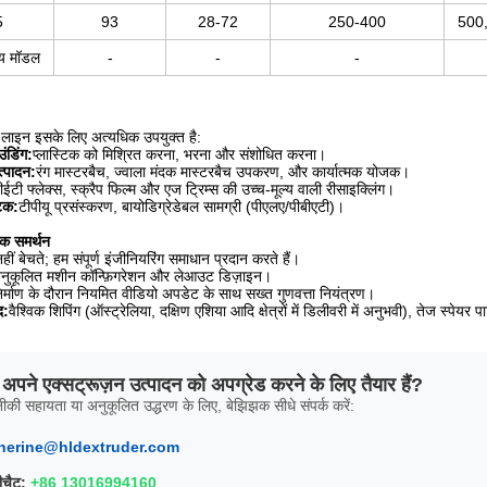
5
93
28-72
250-400
500
्य मॉडल
-
-
-
 लाइन इसके लिए अत्यधिक उपयुक्त है:
ंडिंग:
प्लास्टिक को मिश्रित करना, भरना और संशोधित करना।
त्पादन:
रंग मास्टरबैच, ज्वाला मंदक मास्टरबैच उपकरण, और कार्यात्मक योजक।
ीईटी फ्लेक्स, स्क्रैप फिल्म और एज ट्रिम्स की उच्च-मूल्य वाली रीसाइक्लिंग।
टिक:
टीपीयू प्रसंस्करण, बायोडिग्रेडेबल सामग्री (पीएलए/पीबीएटी)।
विक समर्थन
नहीं बेचते; हम संपूर्ण इंजीनियरिंग समाधान प्रदान करते हैं।
नुकूलित मशीन कॉन्फ़िगरेशन और लेआउट डिज़ाइन।
िर्माण के दौरान नियमित वीडियो अपडेट के साथ सख्त गुणवत्ता नियंत्रण।
द:
वैश्विक शिपिंग (ऑस्ट्रेलिया, दक्षिण एशिया आदि क्षेत्रों में डिलीवरी में अनुभवी), तेज स्पेय
अपने एक्सट्रूज़न उत्पादन को अपग्रेड करने के लिए तैयार हैं?
ीकी सहायता या अनुकूलित उद्धरण के लिए, बेझिझक सीधे संपर्क करें:
herine@hldextruder.com
ीचैट:
+86 13016994160