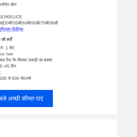
 नानजिंग चीन
/ISO9001/CE
ीएसई20बी/35बी/50बी/65बी/75बी/95बी
पुस्तिका पीडीएफ
ी शर्तें
्रा: 1 सेट
ace /set
बल रैप/ रैप फिल्म/ लकड़ी का बक्सा
35~45 दिन
ी,
: 200 से 500 सेट/वर्ष
बसे अच्छी कीमत पाएं