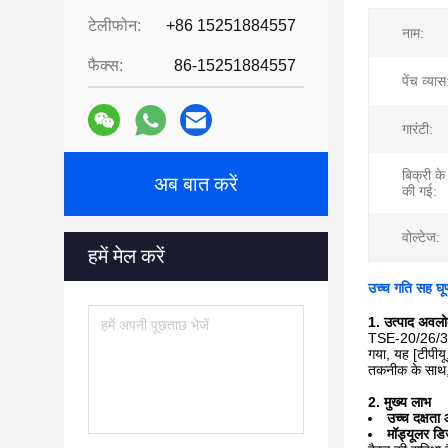
टेलीफोन:
+86 15251884557
नाम:
फैक्स:
86-15251884557
पेंच व्यास
गारंटी:
बिक्री के
अब बात करें
की गई:
वोल्टेज:
हमें मेल करें
उच्च गति सह घूर
1. उत्पाद अवल
TSE-20/26/35/50
गया, यह [टीपीयू
तकनीक के साथ, 
2. मुख्य लाभ
उच्च दक्षत
मॉड्यूलर डि