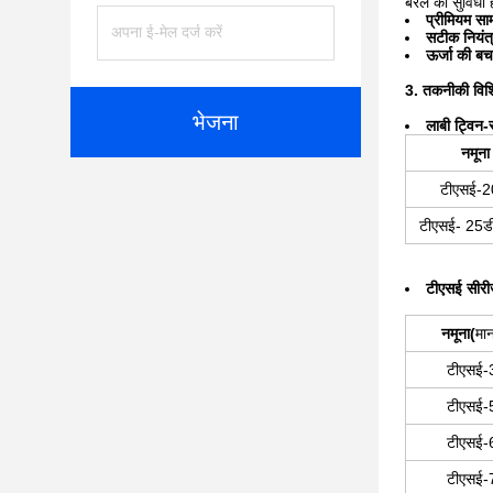
बैरल की सुविधा 
प्रीमियम साम
सटीक नियंत
ऊर्जा की ब
3. तकनीकी विशिष
भेजना
ला
बी ट्विन-
नमूना
टीएसई-2
टीएसई- 25ड
टीएसई सीरीज
नमूना
(
मा
टीएसई-
टीएसई-
टीएसई-
टीएसई-