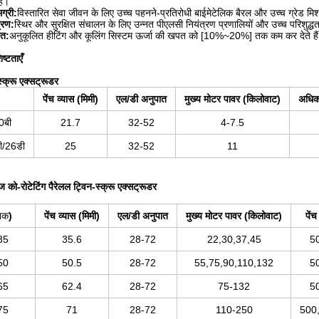
है।
ग्री:
विस्तारित सेवा जीवन के लिए उच्च पहनने-प्रतिरोधी बाईमेटेलिक बैरल और उच्च ग्रेड मिश्र
्रण:
स्थिर और सुरक्षित संचालन के लिए उन्नत पीएलसी नियंत्रण प्रणालियों और उच्च परिशुद्
चत:
अनुकूलित हीटिंग और कूलिंग सिस्टम ऊर्जा की खपत को [10%~20%] तक कम कर देते है
्टताएँ
स्क्रू एक्सट्रूडर
पेंच व्यास (मिमी)
एल/डी अनुपात
मुख्य मोटर पावर (किलोवाट)
अधिक
0बी
21.7
32-52
4-7.5
ी/26डी
25
32-52
11
 को-रोटेटिंग पैरेलल ट्विन-स्क्रू एक्सट्रूडर
नक
)
पेंच व्यास (मिमी)
एल/डी अनुपात
मुख्य मोटर पावर (किलोवाट)
पें
35
35.6
28-72
22,30,37,45
5
50
50.5
28-72
55,75,90,110,132
5
65
62.4
28-72
75-132
5
75
71
28-72
110-250
500