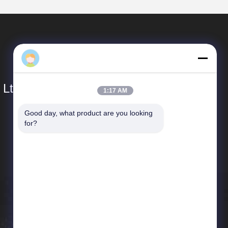
Daisy
 Ltd.
1:18 AM
Good day, what product are you looking 
त्वरित लिंक
for?
कंपनी प्रोफ़ाइल
कारखाने का दौरा
गुणवत्ता नियंत्रण
समाचार
साइटमैप