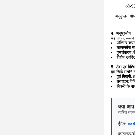
त्से-9
अनुकूलन योग
4. अनुप्रयोग
यह एक्सट्रूज़न
पॉलिमर कंपाउ
मास्टरबैच उ
पुनर्चक्रण:
प
विशेष प्लास्
5. सेवा एवं वैश्
हम सिर्फ मशीनें 
पूर्व बिक्री:
अ
उत्पादन:
विन
बिक्री के बा
क्या आप 
त्वरित तकन
ईमेल:
cat
व्हाट्सएप/व