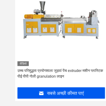
वीडियो
र
उच्च परिशुद्धता प्रयोगशाला जुड़वां पेंच extruder मशीन प्लास्टिक
पीई पीपी गोली granulation लाइन
सबसे अच्छी कीमत पाएं