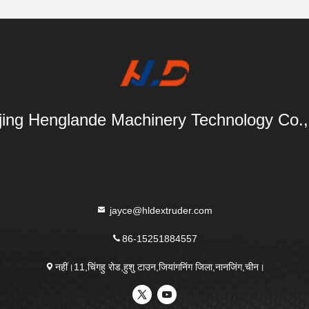
ing Henglande Machinery Technology Co.,
jayce@hldextruder.com
86-15251884557
नहीं।11,चिंगहु रोड,हुशु टाउन,जियांगनिंग जिला,नानजिंग,चीन।