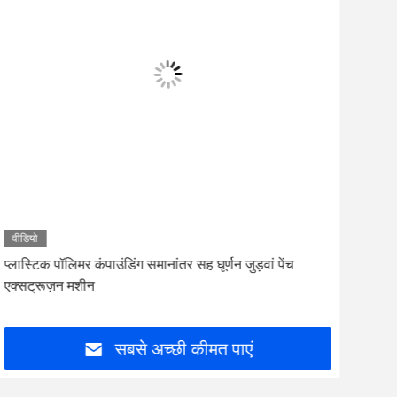
वीडियो
वीडि
प्लास्टिक पॉलिमर कंपाउंडिंग समानांतर सह घूर्णन जुड़वां पेंच
पॉलीम
एक्सट्रूज़न मशीन
मशीन
सबसे अच्छी कीमत पाएं