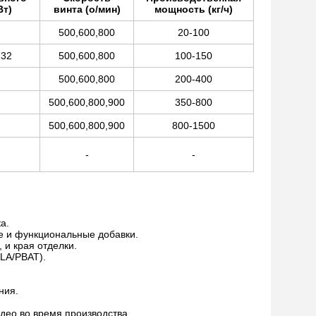
Вт)
винта (о/мин)
мощность (кг/ч)
500,600,800
20-100
132
500,600,800
100-150
500,600,800
200-400
500,600,800,900
350-800
500,600,800,900
800-1500
-
-
а.
е и функциональные добавки.
 и края отделки.
LA/PBAT).
ния.
део во время производства.