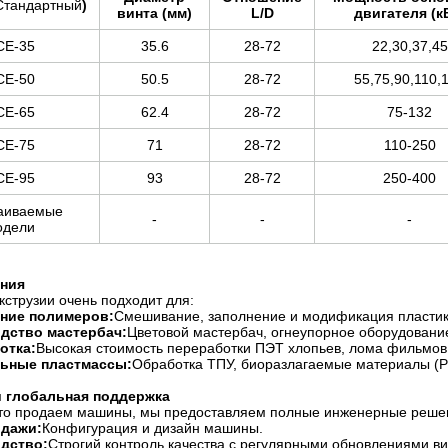
Стандартный
)
винта (мм)
L/D
двигателя (к
СЕ-35
35.6
28-72
22,30,37,45
СЕ-50
50.5
28-72
55,75,90,110,
СЕ-65
62.4
28-72
75-132
СЕ-75
71
28-72
110-250
СЕ-95
93
28-72
250-400
аиваемые
-
-
-
одели
ения
кструзии очень подходит для:
ние полимеров:
Смешивание, заполнение и модификация пластик
дство мастербач:
Цветовой мастербач, огнеупорное оборудовани
отка:
Высокая стоимость переработки ПЭТ хлопьев, лома фильмов,
ьные пластмассы:
Обработка ТПУ, биоразлагаемые материалы (P
и глобальная поддержка
то продаем машины, мы предоставляем полные инженерные реше
дажи:
Конфигурация и дизайн машины.
дство:
Строгий контроль качества с регулярными обновлениями ви