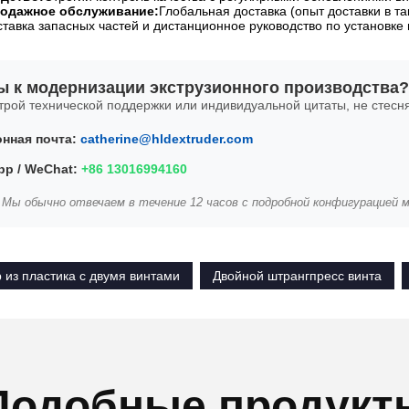
одажное обслуживание:
Глобальная доставка (опыт доставки в так
тавка запасных частей и дистанционное руководство по установке 
ы к модернизации экструзионного производства?
трой технической поддержки или индивидуальной цитаты, не стес
нная почта:
catherine@hldextruder.com
p / WeChat:
+86 13016994160
 Мы обычно отвечаем в течение 12 часов с подробной конфигурацией 
 из пластика с двумя винтами
Двойной штрангпресс винта
Подобные продукт