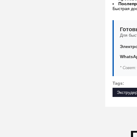
Послепр
Быстрая дос
Готов
Для быс
Электро
WhatsAp
* Совет:
Tags:
Экструдер