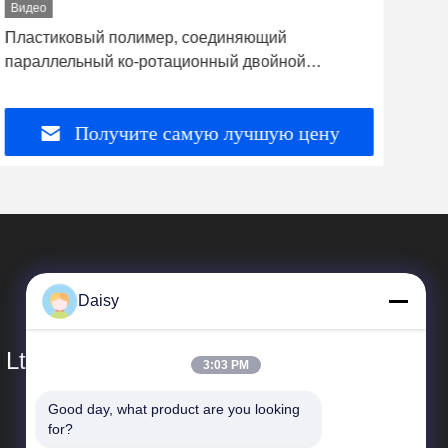
Видео
Вид
Пластиковый полимер, соединяющий
Маш
параллельный ко-ротационный двойной
гра
винтовой экструзионный аппарат
HDP
Получите самую лучшую цену
Daisy
 Ltd.
3:03 PM
Good day, what product are you looking 
Быстрые Связи
for?