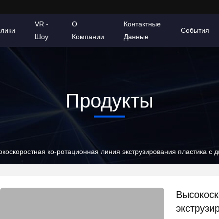
VR -
О
Контактные
олики
События
Шоу
Компании
Данные
Продукты
окоскоростная ко-ротационная линия экструзирования пластика с 
Высокоск
экструзи