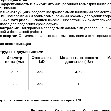
 преимущества
 эффективность и выход:
Оптимизированная геометрия винта об
мешивания.
ая конструкция:
Обладает настраиваемыми винтовыми элементам
ыми комплектами) и взаимозаменяемыми бочками для удовлетворе
ьные материалы:
Оснащен высоко износостойкими биметалличес
лавов для продления срока службы.
контроль:
Интегрирован с передовыми системами управления PLC
ной и безопасной работы.
я энергии:
Оптимизированные системы отопления и охлаждения с
кие спецификации
струдер с двумя винтами
Диаметр
Отношение
Мощность основного
М
винта (мм)
L/D
двигателя (кВт)
21.7
32-52
4-7.5
25
32-52
11
ер с параллельной двойной винтой серии TSE
Диаметр
Отношение
Мощность осно