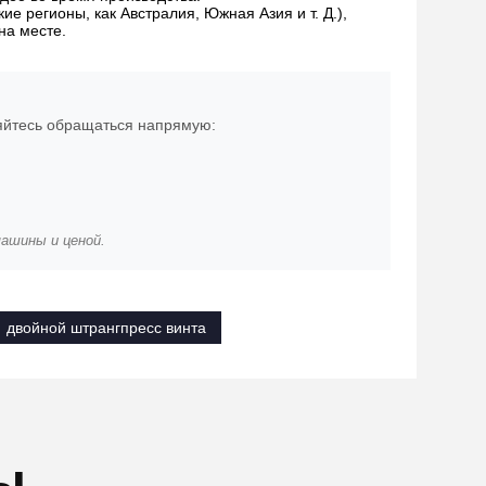
ие регионы, как Австралия, Южная Азия и т. Д.),
на месте.
няйтесь обращаться напрямую:
машины и ценой.
двойной штрангпресс винта
ы