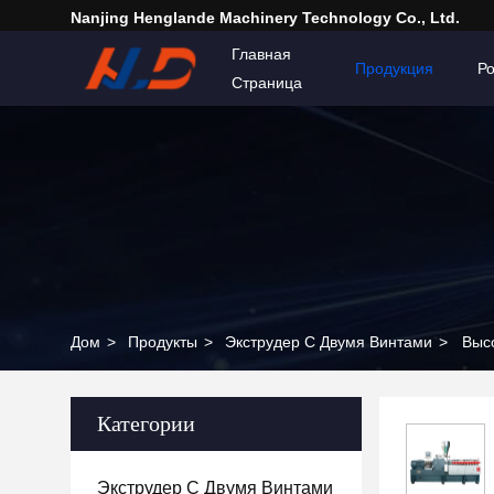
Nanjing Henglande Machinery Technology Co., Ltd.
Главная
Продукция
Р
Страница
Дом
>
Продукты
>
Экструдер С Двумя Винтами
>
Выс
Категории
Экструдер С Двумя Винтами