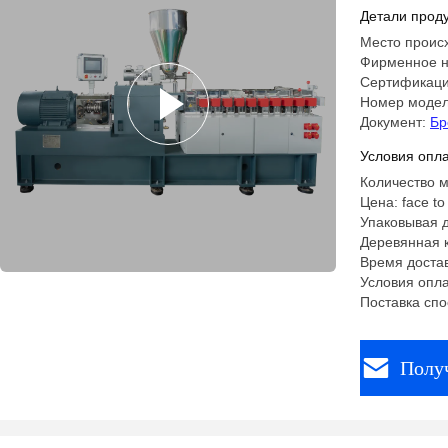
Детали проду
Место проис
Фирменное н
Сертификаци
Номер модел
Документ:
Бр
Условия опла
Количество м
Цена: face to 
Упаковывая д
Деревянная 
Время достав
Условия опла
Поставка спо
Полу