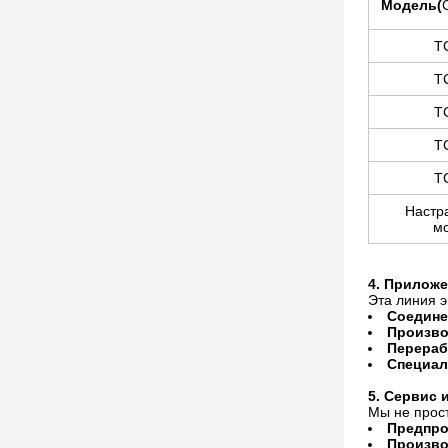
Модель
(
Т
Т
Т
Т
Т
Настр
м
4. Прилож
Эта линия э
Соедине
Произво
Перераб
Специал
5. Сервис 
Мы не прос
Предпро
Произво