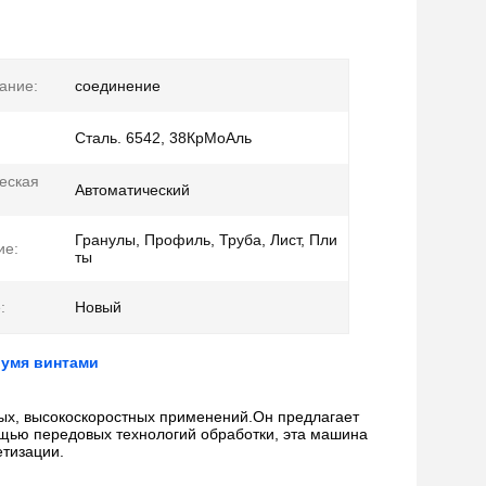
ание:
соединение
Сталь. 6542, 38КрМоАль
еская
Автоматический
Гранулы, Профиль, Труба, Лист, Пли
ие:
ты
:
Новый
вумя винтами
ных, высокоскоростных применений.Он предлагает
ощью передовых технологий обработки, эта машина
етизации.