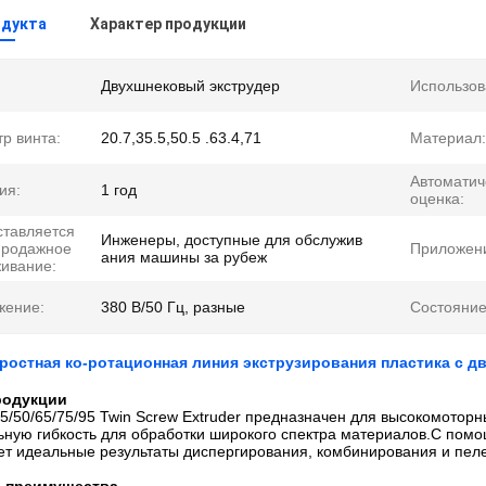
одукта
Характер продукции
Двухшнековый экструдер
Использов
р винта:
20.7,35.5,50.5 .63.4,71
Материал:
Автоматич
ия:
1 год
оценка:
тавляется
Инженеры, доступные для обслужив
продажное
Приложен
ания машины за рубеж
ивание:
жение:
380 В/50 Гц, разные
Состояние
остная ко-ротационная линия экструзирования пластика с д
родукции
5/50/65/75/95 Twin Screw Extruder предназначен для высокомотор
ьную гибкость для обработки широкого спектра материалов.С пом
ет идеальные результаты диспергирования, комбинирования и пел