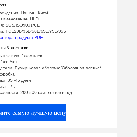
кта
хождения: Нанкин, Китай
аименование: HLD
я: SGS/ISO9001/CE
и: ТСЕ20Б/35Б/50Б/65Б/75Б/95Б
ошюра продукта PDF
ты & доставки
ин заказа: 1/комплект
face /set
етали: Пузырьковая оболочка/Оболочная пленка/
коробка
ки: 35~45 дней
ты: T/T,
собности: 200-500 комплектов в год
чите самую лучшую цену