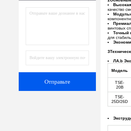
2Основные
Высокая
качество с
Модульн
компонентн
Премиал
винтовых сп
Точный 
для стабиль
Экономи
3Техничес
ЛА.
b Эк
Модель
Отправьте
TSE-
20B
TSE-
25D/26D
Экструд