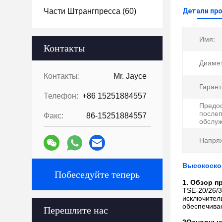
Части Штрангпресса
(60)
Детали пр
Имя:
Контакты
Диамет
Контакты:
Mr. Jayce
Гарант
Телефон:
+86 15251884557
Предос
после
Факс:
86-15251884557
обслуж
Напря
Высокоскор
Побеседуйте теперь
1. Обзор п
TSE-20/26/3
исключител
обеспечива
Перешлите нас