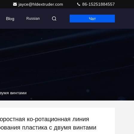
jayce@hldextruder.com
86-15251884557
Blog
Чат
Russian
двумя винтами
оростная ко-ротационная линия
рования пластика с двумя винтами