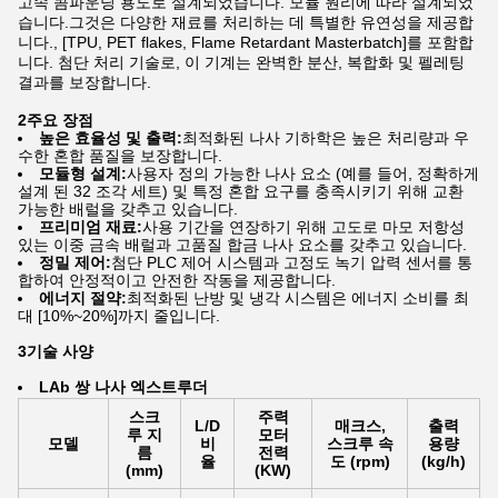
고속 콤파운딩 용도로 설계되었습니다. 모듈 원리에 따라 설계되었
습니다.그것은 다양한 재료를 처리하는 데 특별한 유연성을 제공합
니다., [TPU, PET flakes, Flame Retardant Masterbatch]를 포함합
니다. 첨단 처리 기술로, 이 기계는 완벽한 분산, 복합화 및 펠레팅
결과를 보장합니다.
2주요 장점
높은 효율성 및 출력:
최적화된 나사 기하학은 높은 처리량과 우
수한 혼합 품질을 보장합니다.
모듈형 설계:
사용자 정의 가능한 나사 요소 (예를 들어, 정확하게
설계 된 32 조각 세트) 및 특정 혼합 요구를 충족시키기 위해 교환
가능한 배럴을 갖추고 있습니다.
프리미엄 재료:
사용 기간을 연장하기 위해 고도로 마모 저항성
있는 이중 금속 배럴과 고품질 합금 나사 요소를 갖추고 있습니다.
정밀 제어:
첨단 PLC 제어 시스템과 고정도 녹기 압력 센서를 통
합하여 안정적이고 안전한 작동을 제공합니다.
에너지 절약:
최적화된 난방 및 냉각 시스템은 에너지 소비를 최
대 [10%~20%]까지 줄입니다.
3기술 사양
LA
b 쌍 나사 엑스트루더
스크
주력
L/D
매크스,
출력
루 지
모터
모델
비
스크루 속
용량
름
전력
율
도 (rpm)
(kg/h)
(mm)
(KW)