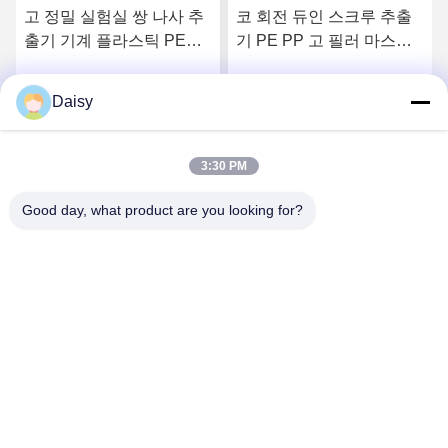
고 정밀 실험실 쌍 나사 추
코 회전 듀인 스크루 추출
출기 기계 플라스틱 PEPP
기 PE PP 고 필러 마스터
펠릿 granulation 라인
배치를 혼합하기 위해
Daisy
시
최고의 가격을 얻으십시
최고의 가격을 얻으십시
오
오
3:30 PM
Good day, what product are you looking for?
Nanjing Henglande Machinery Technology Co.,
Ltd.
jayce@hldextruder.com
86-15251884557
아니죠11춘추동, 후슈 타운, 진닝 구, 난징, 중국