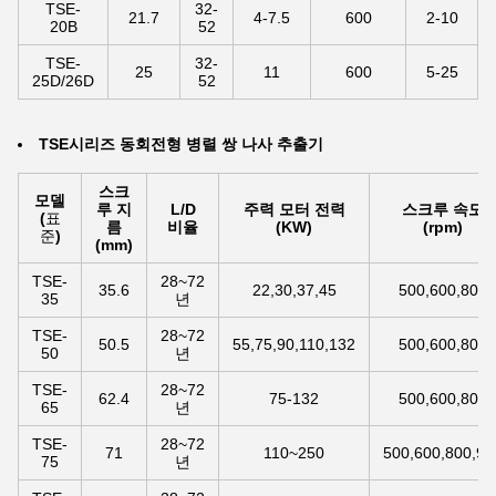
TSE-
32-
21.7
4-7.5
600
2-10
20B
52
TSE-
32-
25
11
600
5-25
25D/26D
52
TSE시리즈 동회전형 병렬 쌍 나사 추출기
스크
모델
루 지
L/D
주력 모터 전력
스크루 속도
(
표
름
비율
(KW)
(rpm)
준
)
(mm)
TSE-
28~72
35.6
22,30,37,45
500,600,800
35
년
TSE-
28~72
50.5
55,75,90,110,132
500,600,800
50
년
TSE-
28~72
62.4
75-132
500,600,800
65
년
TSE-
28~72
71
110~250
500,600,800,90
75
년