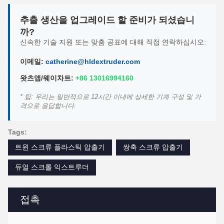
추출 생산을 업그레이드 할 준비가 되셨습니
까?
신속한 기술 지원 또는 맞춤 공표에 대해 직접 연락하십시오:
이메일:
catherine@hldextruder.com
왓츠앱/웨이차트:
+86 13016994160
* 팁: 우리는 일반적으로 12시간 이내에 상세한 기계 구성 및 가
격으로 응답합니다.
Tags:
트윈 스크류 플라스틱 압출기
쌍축 스크류 압출기
듀얼 스크롤 익스트루더
접촉