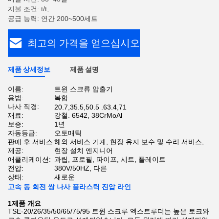
지불 조건: t/t,
공급 능력: 연간 200~500세트
최고의 가격을 얻으십시오
제품 상세정보
제품 설명
이름:
트윈 스크류 압출기
용법:
복합
나사 직경:
20.7,35.5,50.5 .63.4,71
재료:
강철. 6542, 38CrMoAl
보증:
1년
자동등급:
오토매틱
판매 후 서비스
해외 서비스 기계, 현장 유지 보수 및 수리 서비스,
제공:
현장 설치 엔지니어
애플리케이션:
과립, 프로필, 파이프, 시트, 플레이트
전압:
380V/50HZ, 다른
상태:
새로운
고속 동 회전 쌍 나사 플라스틱 진압 라인
1제품 개요
TSE-20/26/35/50/65/75/95 트윈 스크루 엑스트루더는 높은 토크와