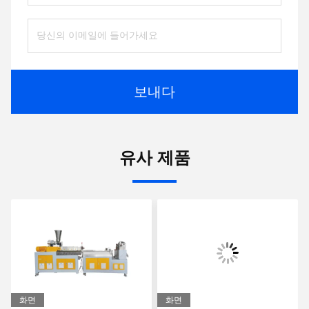
보내다
유사 제품
화면
화면