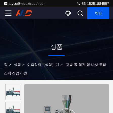
jayce@hldextruder.com
86-15251884557
채팅
상품
집
>
상품
>
이축압출（성형）기
>
고속 동 회전 쌍 나사 플라
스틱 진압 라인