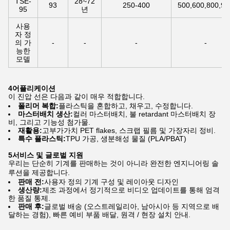
TSE-
28~72
93
250-400
500,600,800,90
95
년
사용
자 정
의 가
-
-
-
-
능한
모델
4어플리케이션
이 진압 선은 다음과 같이 매우 적합합니다.
폴리머 복합:
플라스틱을 혼합하고, 채우고, 수정합니다.
마스터배치 생산:
컬러 마스터배치, 불 retardant 마스터배치 장
비, 그리고 기능성 첨가물.
재활용:
고부가가치 PET flakes, 스크랩 필름 및 가장자리 정비.
특수 플라스틱:
TPU 가공, 생분해성 물질 (PLA/PBAT)
5서비스 및 글로벌 지원
우리는 단순히 기계를 판매하는 것이 아니라 완전한 엔지니어링 솔
루션을 제공합니다.
판매 전:
사용자 정의 기계 구성 및 레이아웃 디자인
생산량:
제조 과정에서 정기적으로 비디오 업데이트를 통해 엄격
한 품질 통제.
판매 후:
글로벌 배송 (오스트레일리아, 남아시아 등 지역으로 배
달하는 경험), 빠른 예비 부품 배달, 원격 / 현장 설치 안내.