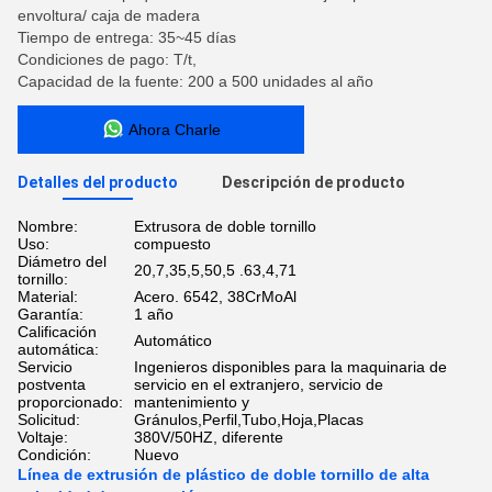
envoltura/ caja de madera
Tiempo de entrega: 35~45 días
Condiciones de pago: T/t,
Capacidad de la fuente: 200 a 500 unidades al año
Ahora Charle
Detalles del producto
Descripción de producto
Nombre:
Extrusora de doble tornillo
Uso:
compuesto
Diámetro del
20,7,35,5,50,5 .63,4,71
tornillo:
Material:
Acero. 6542, 38CrMoAl
Garantía:
1 año
Calificación
Automático
automática:
Servicio
Ingenieros disponibles para la maquinaria de
postventa
servicio en el extranjero, servicio de
proporcionado:
mantenimiento y
Solicitud:
Gránulos,Perfil,Tubo,Hoja,Placas
Voltaje:
380V/50HZ, diferente
Condición:
Nuevo
Línea de extrusión de plástico de doble tornillo de alta