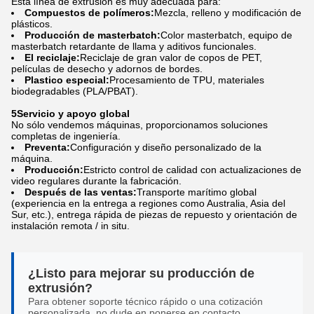
Esta línea de extrusión es muy adecuada para:
Compuestos de polímeros:
Mezcla, relleno y modificación de
plásticos.
Producción de masterbatch:
Color masterbatch, equipo de
masterbatch retardante de llama y aditivos funcionales.
El reciclaje:
Reciclaje de gran valor de copos de PET,
películas de desecho y adornos de bordes.
Plastico especial:
Procesamiento de TPU, materiales
biodegradables (PLA/PBAT).
5Servicio y apoyo global
No sólo vendemos máquinas, proporcionamos soluciones
completas de ingeniería.
Preventa:
Configuración y diseño personalizado de la
máquina.
Producción:
Estricto control de calidad con actualizaciones de
video regulares durante la fabricación.
Después de las ventas:
Transporte marítimo global
(experiencia en la entrega a regiones como Australia, Asia del
Sur, etc.), entrega rápida de piezas de repuesto y orientación de
instalación remota / in situ.
¿Listo para mejorar su producción de
extrusión?
Para obtener soporte técnico rápido o una cotización
personalizada, no dude en ponerse en contacto