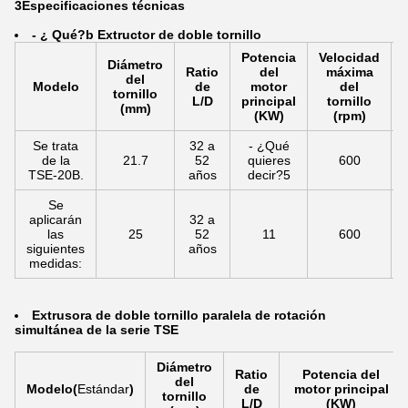
3Especificaciones técnicas
- ¿ Qué?
b Extructor de doble tornillo
Potencia
Velocidad
Diámetro
Ratio
del
máxima
del
Modelo
de
motor
del
tornillo
L/D
principal
tornillo
(mm)
(KW)
(rpm)
Se trata
32 a
- ¿Qué
de la
21.7
52
quieres
600
TSE-20B.
años
decir?5
Se
aplicarán
32 a
las
25
52
11
600
siguientes
años
medidas:
Extrusora de doble tornillo paralela de rotación
simultánea de la serie TSE
Diámetro
Ratio
Potencia del
del
Modelo
(
Estándar
)
de
motor principal
tornillo
L/D
(KW)