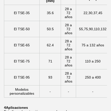
(mm)
28 a
El TSE-35
35.6
72
22,30,37,45
años
28 a
El TSE-50
50.5
72
55,75,90,110,132
años
28 a
El TSE-65
62.4
72
75 a 132 años
años
28 a
El TSE-75
71
72
110 a 250
años
28 a
El TSE-95
93
72
250 a 400
años
Modelos
-
-
-
personalizables
4Aplicaciones