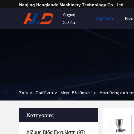
Nanjing Henglande Machinery Technology Co., Ltd.
Αρχική
Προϊόντα
Βίντ
Σελίδα
Σπίτι
>
Προϊόντα
>
Μέρη Εξωθητών
>
Απευθείας από το
Κατηγορίες
Δίδυμη Βίδα Εκχυλίστη
(97)