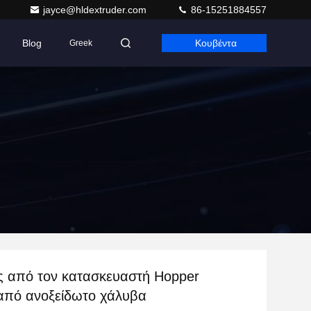
jayce@hldextruder.com
86-15251884557
Blog
Κουβέντα
Greek
ς από τον κατασκευαστή Hopper
 από ανοξείδωτο χάλυβα