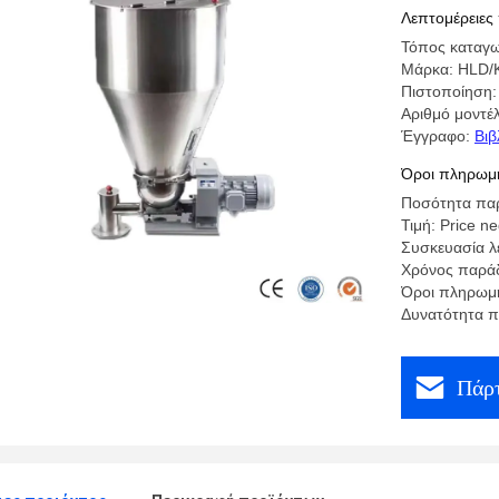
Λεπτομέρειες
Τόπος καταγω
Μάρκα: HLD/
Πιστοποίηση:
Αριθμό μοντ
Έγγραφο:
Βιβ
Όροι πληρωμή
Ποσότητα παρ
Τιμή: Price ne
Συσκευασία λ
Χρόνος παράδ
Όροι πληρωμή
Δυνατότητα π
Πάρτ