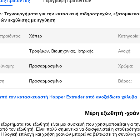
ες προιόντος
Περιγραφή προϊόντων
ω:
Τεχνουργήματα για την κατασκευή σιδηροτροχών
,
εξατομικεύσ
ών εκχύλισης με εγγύηση
προϊόντος:
Χόπερ
Κατηγορία:
Τροφίμων, Βιομηχανίας, Ιατρικής
Ανοχή:
δύναμη:
Προσαρμοσμένο
Χρώμα:
ση:
Προσαρμοσμένο
Βάρος:
από τον κατασκευαστή Hopper Extruder από ανοξείδωτο χάλυβα
Μέρη εξωθητή -
χοάν
 εξαρτήματα του εξωθητή είναι μια συσκευή που χρησιμοποιείται για
 από τον εξωθητή. Είναι πολύ σημαντικό να διασφαλιστεί η σταθερότη
Η λογική επιλογή και χρήση χοανών μπορεί να βελτιώσει τη συνολική 