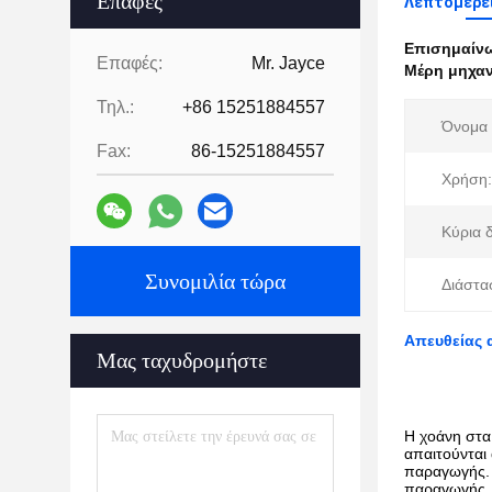
Επαφές
Λεπτομέρει
Επισημαίν
Επαφές:
Mr. Jayce
Μέρη μηχαν
Τηλ.:
+86 15251884557
Όνομα 
Fax:
86-15251884557
Χρήση:
Κύρια 
Συνομιλία τώρα
Διάστα
Απευθείας 
Μας ταχυδρομήστε
Η χοάνη στα
απαιτούνται
παραγωγής. 
παραγωγής.