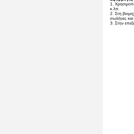
Χρησιμοπο
κ.λπ.
Στη βιομη
σωλήνες και
Στην επεξ