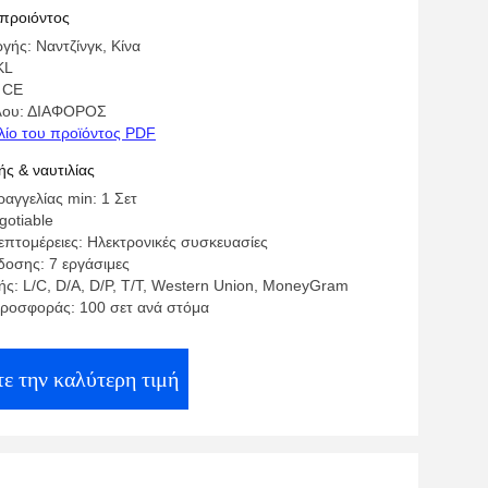
 προιόντος
γής: Ναντζίνγκ, Κίνα
KL
 CE
έλου: ΔΙΑΦΟΡΟΣ
λίο του προϊόντος PDF
ς & ναυτιλίας
αγγελίας min: 1 Σετ
gotiable
επτομέρειες: Ηλεκτρονικές συσκευασίες
οσης: 7 εργάσιμες
ς: L/C, D/A, D/P, T/T, Western Union, MoneyGram
ροσφοράς: 100 σετ ανά στόμα
ε την καλύτερη τιμή