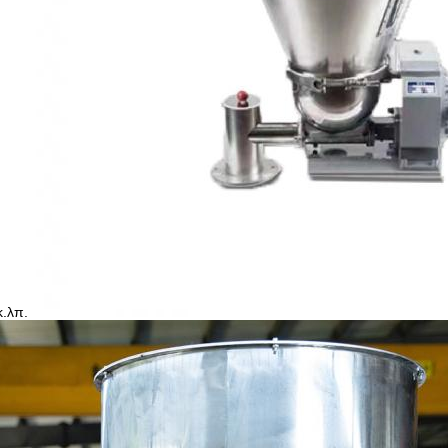
κ.λπ.