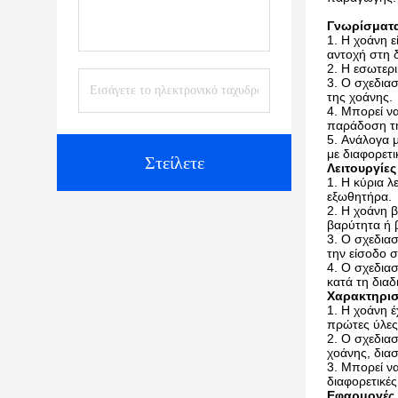
Γνωρίσματ
Η χοάνη ε
αντοχή στη 
Η εσωτερι
Ο σχεδιασ
της χοάνης.
Μπορεί να
παράδοση τ
Ανάλογα μ
με διαφορετ
Στείλετε
Λειτουργίες
Η κύρια λ
εξωθητήρα.
Η χοάνη β
βαρύτητα ή 
Ο σχεδιασ
την είσοδο 
Ο σχεδιασ
κατά τη δια
Χαρακτηρισ
Η χοάνη έ
πρώτες ύλες
Ο σχεδιασ
χοάνης, διασ
Μπορεί να
διαφορετικέ
Εφαρμογές