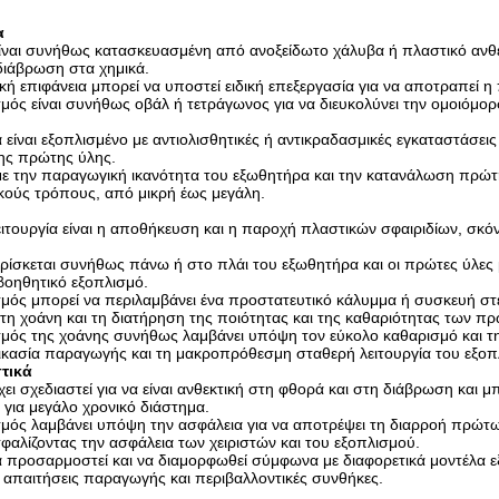
α
ίναι συνήθως κατασκευασμένη από ανοξείδωτο χάλυβα ή πλαστικό ανθεκ
διάβρωση στα χημικά.
κή επιφάνεια μπορεί να υποστεί ειδική επεξεργασία για να αποτραπε
μός είναι συνήθως οβάλ ή τετράγωνος για να διευκολύνει την ομοιόμ
 είναι εξοπλισμένο με αντιολισθητικές ή αντικραδασμικές εγκαταστάσεις
ης πρώτης ύλης.
ε την παραγωγική ικανότητα του εξωθητήρα και την κατανάλωση πρώτης
ικούς τρόπους, από μικρή έως μεγάλη.
ειτουργία είναι η αποθήκευση και η παροχή πλαστικών σφαιριδίων, σ
ρίσκεται συνήθως πάνω ή στο πλάι του εξωθητήρα και οι πρώτες ύλες
βοηθητικό εξοπλισμό.
μός μπορεί να περιλαμβάνει ένα προστατευτικό κάλυμμα ή συσκευή σ
στη χοάνη και τη διατήρηση της ποιότητας και της καθαριότητας των π
μός της χοάνης συνήθως λαμβάνει υπόψη τον εύκολο καθαρισμό και τη σ
δικασία παραγωγής και τη μακροπρόθεσμη σταθερή λειτουργία του εξοπ
τικά
χει σχεδιαστεί για να είναι ανθεκτική στη φθορά και στη διάβρωση και μ
 για μεγάλο χρονικό διάστημα.
μός λαμβάνει υπόψη την ασφάλεια για να αποτρέψει τη διαρροή πρώτω
φαλίζοντας την ασφάλεια των χειριστών και του εξοπλισμού.
 προσαρμοστεί και να διαμορφωθεί σύμφωνα με διαφορετικά μοντέλα ε
ς απαιτήσεις παραγωγής και περιβαλλοντικές συνθήκες.