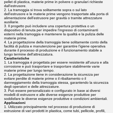
pellet di plastica, materie prime in polvere o granulari richieste
dall'estrusore.
La tramoggia si trova solitamente sopra o sul lato
dell'estrusore e le materie prime vengono trasportate alla porta di
alimentazione dell'estrusore per gravità o tramite attrezzature
ausiliarie.
Il progetto può includere una copertura protettiva o un
dispositivo di tenuta per impedire l'ingresso di contaminanti
esterni nella tramoggia e mantenere la qualità e la pulizia delle
materie prime.
La progettazione della tramoggia tiene solitamente conto della
facilità di pulizia e manutenzione per garantire l'igiene operativa
durante il processo di produzione e il funzionamento stabile a
lungo termine dell'attrezzatura.
Caratteristiche
La tramoggia è progettata per essere resistente all'usura e alla
corrosione e può trasportare e trasportare stabilmente varie
materie prime per lungo tempo.
La progettazione tiene in considerazione la sicurezza per
evitare perdite di materie prime o il ribaltamento o il
danneggiamento della tramoggia stessa, garantendo la sicurezza
degli operatori e delle attrezzature.
Può essere personalizzato e configurato in base ai diversi
modelli di estrusore e alle diverse esigenze produttive per
soddisfare le diverse esigenze produttive e condizioni ambientali.
Applicazioni
Utilizzato principalmente nel processo di produzione di
estrusione di vari prodotti in plastica, come tubi, pellicole, profili,