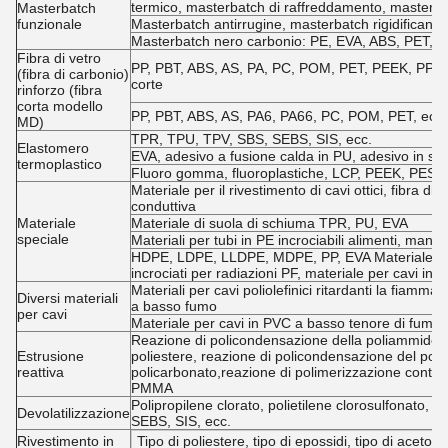
termico, masterbatch di raffreddamento, masterbat
Masterbatch
funzionale
Masterbatch antirrugine, masterbatch rigidificante
Masterbatch nero carbonio: PE, EVA, ABS, PET, e
Fibra di vetro
PP, PBT, ABS, AS, PA, PC, POM, PET, PEEK, PPO, PE
(fibra di carbonio)
corte
rinforzo (fibra
corta modello
PP, PBT, ABS, AS, PA6, PA66, PC, POM, PET, ecc. +
MD)
TPR, TPU, TPV, SBS, SEBS, SIS, ecc.
Elastomero
EVA, adesivo a fusione calda in PU, adesivo in si
termoplastico
Fluoro gomma, fluoroplastiche, LCP, PEEK, PES, 
Materiale per il rivestimento di cavi ottici, fibra di a
conduttiva
Materiale
Materiale di suola di schiuma TPR, PU, EVA
speciale
Materiali per tubi in PE incrociabili alimenti, mang
HDPE, LDPE, LLDPE, MDPE, PP, EVA Materiale isola
incrociati per radiazioni PF, materiale per cavi inc
Materiali per cavi poliolefinici ritardanti la fiamma,
Diversi materiali
a basso fumo
per cavi
Materiale per cavi in PVC a basso tenore di fumo 
Reazione di policondensazione della poliammide, r
Estrusione
poliestere, reazione di policondensazione del poli
reattiva
policarbonato,reazione di polimerizzazione continu
PMMA
Polipropilene clorato, polietilene clorosulfonato
Devolatilizzazione
SEBS, SIS, ecc.
Rivestimento in
Tipo di poliestere, tipo di epossidi, tipo di aceto ac