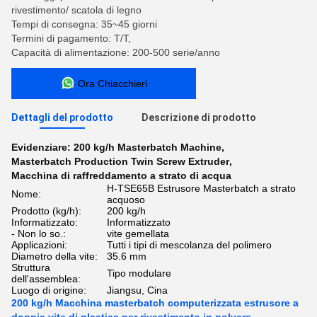
rivestimento/ scatola di legno
Tempi di consegna: 35~45 giorni
Termini di pagamento: T/T,
Capacità di alimentazione: 200-500 serie/anno
Ora Chiacchieri
Dettagli del prodotto
Descrizione di prodotto
Evidenziare:
200 kg/h Masterbatch Machine
,
Masterbatch Production Twin Screw Extruder
,
Macchina di raffreddamento a strato di acqua
H-TSE65B Estrusore Masterbatch a strato
Nome:
acquoso
Prodotto (kg/h):
200 kg/h
Informatizzato:
Informatizzato
- Non lo so.:
vite gemellata
Applicazioni:
Tutti i tipi di mescolanza del polimero
Diametro della vite:
35.6 mm
Struttura
Tipo modulare
dell'assemblea:
Luogo di origine:
Jiangsu, Cina
200 kg/h Macchina masterbatch computerizzata estrusore a