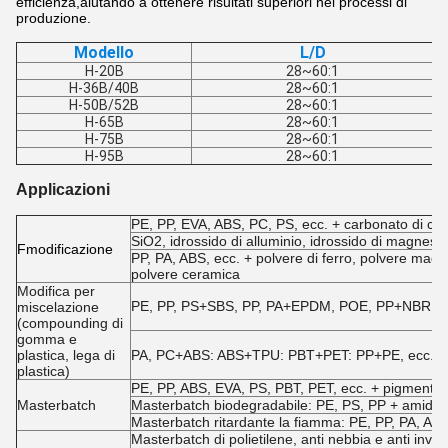
efficienza,aiutando a ottenere risultati superiori nei processi di
produzione.
Modello
L/D
H-20B
28~60:1
H-36B/40B
28~60:1
H-50B/52B
28~60:1
H-65B
28~60:1
H-75B
28~60:1
H-95B
28~60:1
Applicazioni
PE, PP, EVA, ABS, PC, PS, ecc. + carbonato di calci
SiO2, idrossido di alluminio, idrossido di magnesio
F
modificazione
PP, PA, ABS, ecc. + polvere di ferro, polvere magnet
polvere ceramica
Modifica per
PE, PP, PS+SBS, PP, PA+EPDM, POE, PP+NBR, EVA
miscelazione
(compounding di
gomma e
plastica, lega di
PA, PC+ABS: ABS+TPU: PBT+PET: PP+PE, ecc.
plastica)
PE, PP, ABS, EVA, PS, PBT, PET, ecc. + pigmenti e a
Masterbatch
Masterbatch biodegradabile: PE, PS, PP + amido,
Masterbatch ritardante la fiamma: PE, PP, PA, ABS, 
Masterbatch di polietilene, anti nebbia e anti in