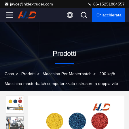
jayce@hldextruder.com
86-15251884557
Chiacchierata
Prodotti
Casa
>
Prodotti
>
Macchina Per Masterbatch
>
200 kg/h
Macchina masterbatch computerizzata estrusore a doppia vite di
plastica per rivestimento in polvere