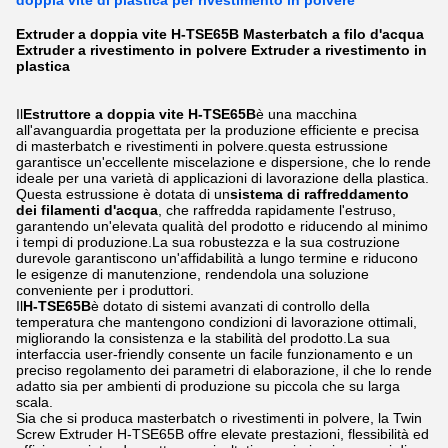
doppia vite di plastica per rivestimento in polvere
Extruder a doppia vite H-TSE65B Masterbatch a filo d'acqua
Extruder a rivestimento in polvere Extruder a rivestimento in
plastica
Il
Estruttore a doppia vite H-TSE65B
è una macchina
all'avanguardia progettata per la produzione efficiente e precisa
di masterbatch e rivestimenti in polvere.questa estrussione
garantisce un'eccellente miscelazione e dispersione, che lo rende
ideale per una varietà di applicazioni di lavorazione della plastica.
Questa estrussione è dotata di un
sistema di raffreddamento
dei filamenti d'acqua
, che raffredda rapidamente l'estruso,
garantendo un'elevata qualità del prodotto e riducendo al minimo
i tempi di produzione.La sua robustezza e la sua costruzione
durevole garantiscono un'affidabilità a lungo termine e riducono
le esigenze di manutenzione, rendendola una soluzione
conveniente per i produttori.
Il
H-TSE65B
è dotato di sistemi avanzati di controllo della
temperatura che mantengono condizioni di lavorazione ottimali,
migliorando la consistenza e la stabilità del prodotto.La sua
interfaccia user-friendly consente un facile funzionamento e un
preciso regolamento dei parametri di elaborazione, il che lo rende
adatto sia per ambienti di produzione su piccola che su larga
scala.
Sia che si produca masterbatch o rivestimenti in polvere, la Twin
Screw Extruder H-TSE65B offre elevate prestazioni, flessibilità ed