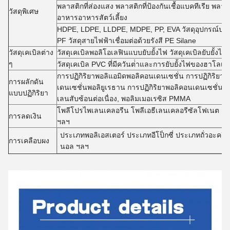
พลาสติกที่ส่องแสง พลาสติกที่ป้องกันเชื้อแบคทีเรีย พลาสติ
วัสดุพิเศษ
อาหารอาหารสัตว์เลี้ยง
HDPE, LDPE, LLDPE, MDPE, PP, EVA วัสดุอุปกรณ์ประกอบ
PF วัสดุสายไฟฟ้าเชื่อมต่อด้วยรังสี PE Silane
วัสดุเคเบิลต่าง
วัสดุเคเบิลพอลิโอเลฟินแบบยับยั้งไฟ วัสดุเคเบิลยับยั้งไฟ
ๆ
วัสดุเคเบิล PVC ที่มีควันต่ําและการยับยั้งไฟของฮาโลเจน
การปฏิกิริยาพอลิแอมิดพอลิคอนเดนเซชั่น การปฏิกิริยาพ
การผลักดัน
เดนเซชั่นพอลิยูเรธาน การปฏิกิริยาพอลิคอนเดนเซชั่นพ
แบบปฏิกิริยา
เลนสับซ้อนต่อเนื่อง, พอลิมเมอเรซิส PMMA
โพลีโปรไพเลนเคลอรีน โพลีเอธีเลนเคลอรีซัลโฟเนต ย
การลดเงิน
ฯลฯ
ประเภทพอลิเอสเตอร์ ประเภทอีโป็กซี่ ประเภทถั่วอะคริล
การเคลือบผง
นอล ฯลฯ