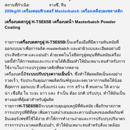
สถานที่กำเนิด:
จางซึ, จีน
200kg/H เครื่องคอมพิวเตอร์ Masterbatch เครื่องเคลือบผงพลาสติก
เครื่องบดสกรูคู่ H-TSE65B เครื่องบดน้ํา Masterbatch Powder
Coating
รายการ
เครื่องบดสกรูคู่ H-TSE65B
เป็นเครื่องมือที่มีความทันสมัยที่
ออกแบบมาเพื่อการผลิต masterbatch และฝาผิวแบบละเอียดอย่างมี
ประสิทธิภาพ และแม่นยํา ด้วยเทคโนโลยีสกรูคู่หมุนที่ทันสมัยเครื่อง
บดนี้ทําให้การผสมและกระจายได้ดีเยี่ยมทําให้มันเหมาะสมสําหรับการ
ใช้งานในการแปรรูปพลาสติกที่หลากหลาย
เครื่องบดนี้มี
ระบบปรับปรุงความเย็นน้ํา
, ซึ่งทําให้ผลผลิตเย็นลงอย่าง
รวดเร็ว, รับประกันคุณภาพผลิตภัณฑ์สูงและลดเวลาการผลิตให้น้อย
ที่สุดการ ออกแบบ ที่ แข็งแกร่ง และ การ สร้าง ที่ ทนทาน ให้ ความ
น่า เชื่อถือ ใน ระยะ ยาว และ จําเป็น ต้อง ปกติ ปรับปรุง, ทําให้มันเป็น
ทางออกที่คุ้มค่าสําหรับผู้ผลิต
รายการ
H-TSE65B
มีระบบควบคุมอุณหภูมิที่ทันสมัย เพื่อรักษาสภาพ
การแปรรูปที่ดีที่สุด เพิ่มความสม่ําเสมอและความมั่นคงของผลิตภัณฑ์
อินเตอร์เฟซที่ใช้ได้ง่าย ทําให้การทํางานง่ายและการปรับปรุงปริมาตร
การการประมวลผลที่แม่นยํา, ทําให้มันเหมาะสมสําหรับสิ่งแวดล้อม