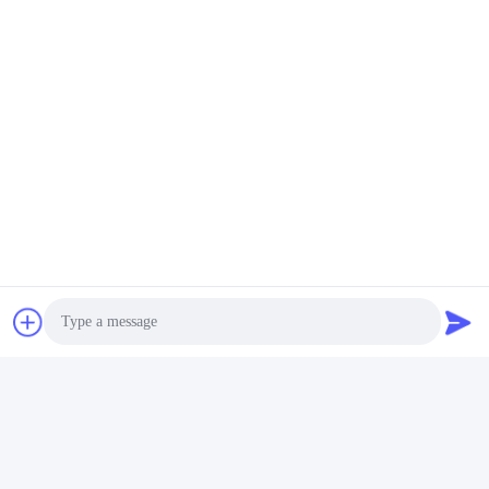
FAQ
1คุณมีประสบการณ์กี่ปี?
ประสบการณ์มากกว่า 15 ปีในอุตสาหกรรม extruder
2:คุณเป็นผู้ค้าหรือผู้ผลิต?พื้นที่ของโรงงานคืออะไร?
เราเป็นผู้ผลิต โรงงานมีพื้นที่กว่า 5000 ตารางเมตร
Photo
3
:
อุปกรณ์เสริมสกรูและกระบอก ใครผลิต
โรงงานของเราผลิตเอง