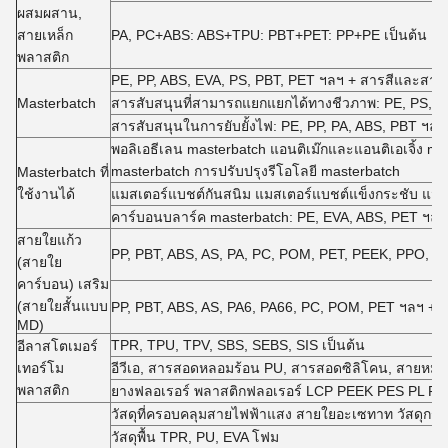
ผสมผสาน,
สายเหล็ก
PA, PC+ABS: ABS+TPU: PBT+PET: PP+PE เป็นต้น
พลาสติก
PE, PP, ABS, EVA, PS, PBT, PET ฯลฯ + สารสีและสารเส
Masterbatch
สารสับสนุนที่สามารถแยกแยกได้ทางชีวภาพ: PE, PS, PP 
สารสับสนุนในการยับยั้งไฟ: PE, PP, PA, ABS, PBT ฯลฯ 
พอลิเอธีเลน masterbatch แอนติเม๊กและแอนติเอเจิ้ง ma
masterbatch การปรับปรุงรีโอโลยี masterbatch
Masterbatch ที่
ใช้งานได้
แมสเตอร์แบชต์กันสนิม แมสเตอร์แบชต์แข็งกระชับ แมส
คาร์บอนบลาร์ค masterbatch: PE, EVA, ABS, PET ฯลฯ
สายใยแก้ว
PP, PBT, ABS, AS, PA, PC, POM, PET, PEEK, PPO, PE
(สายใย
คาร์บอน) เสริม
(สายใยสั้นแบบ
PP, PBT, ABS, AS, PA6, PA66, PC, POM, PET ฯลฯ + 
MD)
TPR, TPU, TPV, SBS, SEBS, SIS เป็นต้น
อีลาสโตเมอร์
เทอร์โม
อีวีเอ, สารสอดหลอมร้อน PU, สารสอดซิลิโคน, สายห
พลาสติก
ยางฟลอเรอร์ พลาสติกฟลอเรอร์ LCP PEEK PES PL P
วัสดุที่ครอบคลุมสายไฟฟ้าแสง สายใยอะเซทาท วัสดุกรองบ
วัสดุพื้น TPR, PU, EVA โฟม