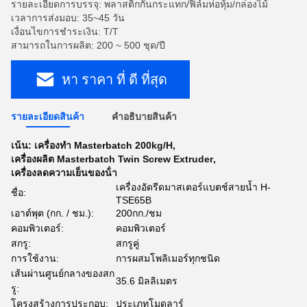
รายละเอียดการบรรจุ: พลาสติกกันกระแทก/ฟิล์มห่อหุ้ม/กล่องไม้
เวลาการส่งมอบ: 35~45 วัน
เงื่อนไขการชำระเงิน: T/T
สามารถในการผลิต: 200 ~ 500 ชุด/ปี
หา ราคา ที่ ดี ที่สุด
รายละเอียดสินค้า
คําอธิบายสินค้า
เน้น:
เครื่องทํา Masterbatch 200kg/H
,
เครื่องผลิต Masterbatch Twin Screw Extruder
,
เครื่องลดความเย็นของน้ํา
เครื่องอัดรีดมาสเตอร์แบตช์สายน้ำ H-
ชื่อ:
TSE65B
เอาต์พุต (กก. / ชม.):
200กก./ชม
คอมพิวเตอร์:
คอมพิวเตอร์
สกรู:
สกรูคู่
การใช้งาน:
การผสมโพลิเมอร์ทุกชนิด
เส้นผ่านศูนย์กลางของสก
35.6 มิลลิเมตร
รู:
โครงสร้างการประกอบ:
ประเภทโมดูลาร์