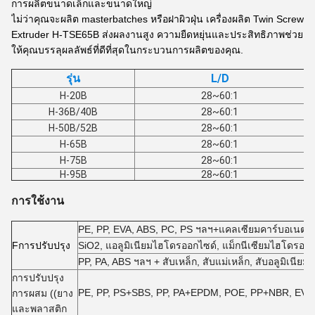
การผลิตขนาดเล็กและขนาดใหญ่
ไม่ว่าคุณจะผลิต masterbatches หรือฝาผิวฝุ่น เครื่องผลิต Twin Screw
Extruder H-TSE65B ส่งผลงานสูง ความยืดหยุ่นและประสิทธิภาพช่วย
ให้คุณบรรลุผลลัพธ์ที่ดีที่สุดในกระบวนการผลิตของคุณ.
รุ่น
L/D
H-20B
28~60:1
H-36B/40B
28~60:1
H-50B/52B
28~60:1
H-65B
28~60:1
H-75B
28~60:1
H-95B
28~60:1
การใช้งาน
PE, PP, EVA, ABS, PC, PS ฯลฯ+แคลเซียมคาร์บอเนต, ท
F
การปรับปรุง
SiO2, แอลูมิเนียมไฮโดรออกไซด์, แม็กนีเซียมไฮโดรออ
PP, PA, ABS ฯลฯ + สับเหล็ก, สับแม่เหล็ก, สับอลูมิเนีย
การปรับปรุง
PE, PP, PS+SBS, PP, PA+EPDM, POE, PP+NBR, EVA +
การผสม ((ยาง
และพลาสติก