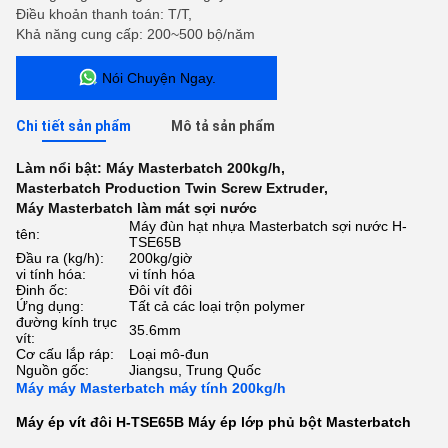
Điều khoản thanh toán: T/T,
Khả năng cung cấp: 200~500 bộ/năm
Nói Chuyện Ngay.
Chi tiết sản phẩm
Mô tả sản phẩm
Làm nổi bật:
Máy Masterbatch 200kg/h
,
Masterbatch Production Twin Screw Extruder
,
Máy Masterbatch làm mát sợi nước
Máy đùn hạt nhựa Masterbatch sợi nước H-
tên:
TSE65B
Đầu ra (kg/h):
200kg/giờ
vi tính hóa:
vi tính hóa
Đinh ốc:
Đôi vít đôi
Ứng dụng:
Tất cả các loại trộn polymer
đường kính trục
35.6mm
vít:
Cơ cấu lắp ráp:
Loại mô-đun
Nguồn gốc:
Jiangsu, Trung Quốc
Máy máy Masterbatch máy tính 200kg/h
Máy ép vít đôi H-TSE65B Máy ép lớp phủ bột Masterbatch