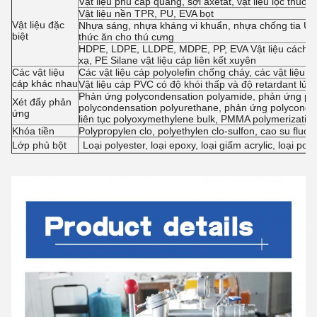
Vật liệu phủ cáp quang, sợi axetat, vật liệu lọc thuốc
Vật liệu nền TPR, PU, EVA bọt
Vật liệu đặc
Nhựa sáng, nhựa kháng vi khuẩn, nhựa chống tia UV, 
biệt
thức ăn cho thú cưng
HDPE, LDPE, LLDPE, MDPE, PP, EVA Vật liệu cách điện
xạ, PE Silane vật liệu cáp liên kết xuyên
Các vật liệu
Các vật liệu cáp polyolefin chống cháy, các vật liệu
cáp khác nhau
Vật liệu cáp PVC có độ khói thấp và độ retardant lửa
Phản ứng polycondensation polyamide, phản ứng poly
Xét đẩy phản
polycondensation polyurethane, phản ứng polyconde
ứng
liên tục polyoxymethylene bulk, PMMA polymerizatio
Khóa tiền
Polypropylen clo, polyethylen clo-sulfon, cao su fluo
Lớp phủ bột
Loại polyester, loại epoxy, loại giấm acrylic, loại po