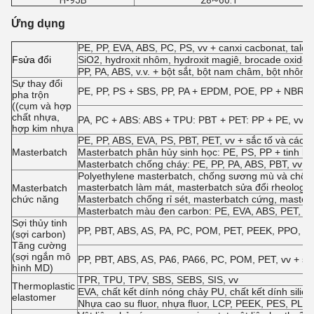
H-95B
28~60:1
Ứng dụng
PE, PP, EVA, ABS, PC, PS, vv + canxi cacbonat, talc, h
F
sửa đổi
SiO2, hydroxit nhôm, hydroxit magiê, brocade oxide, a
PP, PA, ABS, v.v. + bột sắt, bột nam châm, bột nhôm,
Sự thay đổi
PE, PP, PS + SBS, PP, PA + EPDM, POE, PP + NBR, EV
pha trộn
((cụm và hợp
chất nhựa,
PA, PC + ABS: ABS + TPU: PBT + PET: PP + PE, vv
hợp kim nhựa
PE, PP, ABS, EVA, PS, PBT, PET, vv + sắc tố và các p
Masterbatch
Masterbatch phân hủy sinh học: PE, PS, PP + tinh bột,
Masterbatch chống cháy: PE, PP, PA, ABS, PBT, vv +
Polyethylene masterbatch, chống sương mù và chống
masterbatch làm mát, masterbatch sửa đổi rheology
Masterbatch
chức năng
Masterbatch chống rỉ sét, masterbatch cứng, master
Masterbatch màu đen carbon: PE, EVA, ABS, PET, v
Sợi thủy tinh
PP, PBT, ABS, AS, PA, PC, POM, PET, PEEK, PPO, PES,
(sợi carbon)
Tăng cường
(sợi ngắn mô
PP, PBT, ABS, AS, PA6, PA66, PC, POM, PET, vv + sợ
hình MD)
TPR, TPU, TPV, SBS, SEBS, SIS, vv
Thermoplastic
EVA, chất kết dính nóng chảy PU, chất kết dính sil
elastomer
Nhựa cao su fluor, nhựa fluor, LCP, PEEK, PES, PL, P