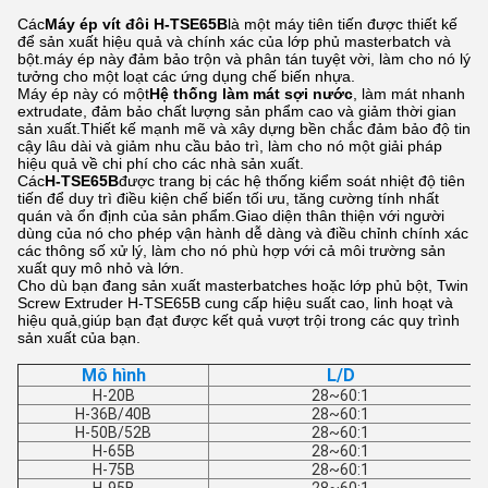
Các
Máy ép vít đôi H-TSE65B
là một máy tiên tiến được thiết kế
để sản xuất hiệu quả và chính xác của lớp phủ masterbatch và
bột.máy ép này đảm bảo trộn và phân tán tuyệt vời, làm cho nó lý
tưởng cho một loạt các ứng dụng chế biến nhựa.
Máy ép này có một
Hệ thống làm mát sợi nước
, làm mát nhanh
extrudate, đảm bảo chất lượng sản phẩm cao và giảm thời gian
sản xuất.Thiết kế mạnh mẽ và xây dựng bền chắc đảm bảo độ tin
cậy lâu dài và giảm nhu cầu bảo trì, làm cho nó một giải pháp
hiệu quả về chi phí cho các nhà sản xuất.
Các
H-TSE65B
được trang bị các hệ thống kiểm soát nhiệt độ tiên
tiến để duy trì điều kiện chế biến tối ưu, tăng cường tính nhất
quán và ổn định của sản phẩm.Giao diện thân thiện với người
dùng của nó cho phép vận hành dễ dàng và điều chỉnh chính xác
các thông số xử lý, làm cho nó phù hợp với cả môi trường sản
xuất quy mô nhỏ và lớn.
Cho dù bạn đang sản xuất masterbatches hoặc lớp phủ bột, Twin
Screw Extruder H-TSE65B cung cấp hiệu suất cao, linh hoạt và
hiệu quả,giúp bạn đạt được kết quả vượt trội trong các quy trình
sản xuất của bạn.
Mô hình
L/D
H-20B
28~60:1
H-36B/40B
28~60:1
H-50B/52B
28~60:1
H-65B
28~60:1
H-75B
28~60:1