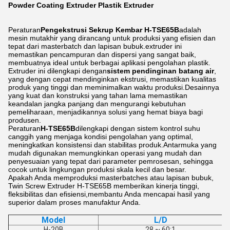
Powder Coating Extruder Plastik Extruder
Peraturan
Pengekstrusi Sekrup Kembar H-TSE65B
adalah
mesin mutakhir yang dirancang untuk produksi yang efisien dan
tepat dari masterbatch dan lapisan bubuk.extruder ini
memastikan pencampuran dan dispersi yang sangat baik,
membuatnya ideal untuk berbagai aplikasi pengolahan plastik.
Extruder ini dilengkapi dengan
sistem pendinginan batang air
,
yang dengan cepat mendinginkan ekstrusi, memastikan kualitas
produk yang tinggi dan meminimalkan waktu produksi.Desainnya
yang kuat dan konstruksi yang tahan lama memastikan
keandalan jangka panjang dan mengurangi kebutuhan
pemeliharaan, menjadikannya solusi yang hemat biaya bagi
produsen.
Peraturan
H-TSE65B
dilengkapi dengan sistem kontrol suhu
canggih yang menjaga kondisi pengolahan yang optimal,
meningkatkan konsistensi dan stabilitas produk.Antarmuka yang
mudah digunakan memungkinkan operasi yang mudah dan
penyesuaian yang tepat dari parameter pemrosesan, sehingga
cocok untuk lingkungan produksi skala kecil dan besar.
Apakah Anda memproduksi masterbatches atau lapisan bubuk,
Twin Screw Extruder H-TSE65B memberikan kinerja tinggi,
fleksibilitas dan efisiensi,membantu Anda mencapai hasil yang
superior dalam proses manufaktur Anda.
Model
L/D
H-20B
28 ~ 60:1