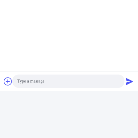
FAQ
1:Berapa tahun pengalaman yang Anda miliki?
Lebih dari 15 tahun pengalaman di industri ekstruder.
2:Apakah Anda pedagang atau produsen?Berapa luas
pabrik?
Photo
Kami adalah produsen, pabrik lebih dari 5000 meter persegi.
3
:
Aksesoris sekrup dan tong, yang diproduksi?
Video Call
Pabrik kami memproduksi sendiri
4: Dapatkah saya memiliki pesanan sampel untuk ekstruder?