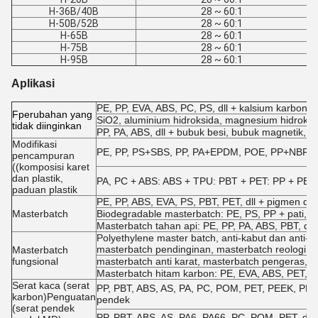
H-36B/40B
28 ~ 60:1
H-50B/52B
28 ~ 60:1
H-65B
28 ~ 60:1
H-75B
28 ~ 60:1
H-95B
28 ~ 60:1
Aplikasi
PE, PP, EVA, ABS, PC, PS, dll + kalsium karbonat
F
perubahan yang
SiO2, aluminium hidroksida, magnesium hidroksid
tidak diinginkan
PP, PA, ABS, dll + bubuk besi, bubuk magnetik, b
Modifikasi
PE, PP, PS+SBS, PP, PA+EPDM, POE, PP+NBR, EVA 
pencampuran
((komposisi karet
dan plastik,
PA, PC + ABS: ABS + TPU: PBT + PET: PP + PE, d
paduan plastik
PE, PP, ABS, EVA, PS, PBT, PET, dll + pigmen dan 
Masterbatch
Biodegradable masterbatch: PE, PS, PP + pati, dll
Masterbatch tahan api: PE, PP, PA, ABS, PBT, dll +
Polyethylene master batch, anti-kabut dan anti-p
masterbatch pendinginan, masterbatch reologi di
Masterbatch
fungsional
masterbatch anti karat, masterbatch pengeras, ma
Masterbatch hitam karbon: PE, EVA, ABS, PET, dl
Serat kaca (serat
PP, PBT, ABS, AS, PA, PC, POM, PET, PEEK, PPO, 
karbon)Penguatan
pendek
(serat pendek
PP, PBT, ABS, AS, PA6, PA66, PC, POM, PET, dll 