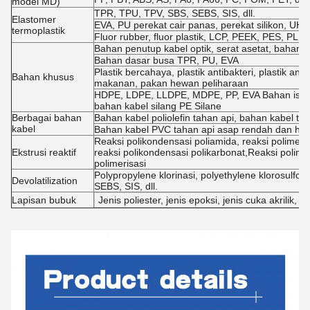
model MD)
TPR, TPU, TPV, SBS, SEBS, SIS, dll.
Elastomer
EVA, PU perekat cair panas, perekat silikon, U
termoplastik
Fluor rubber, fluor plastik, LCP, PEEK, PES, PL, P
Bahan penutup kabel optik, serat asetat, bahan fil
Bahan dasar busa TPR, PU, EVA
Plastik bercahaya, plastik antibakteri, plastik a
Bahan khusus
makanan, pakan hewan peliharaan
HDPE, LDPE, LLDPE, MDPE, PP, EVA Bahan isolasi
bahan kabel silang PE Silane
Berbagai bahan
Bahan kabel poliolefin tahan api, bahan kabel 
kabel
Bahan kabel PVC tahan api asap rendah dan ha
Reaksi polikondensasi poliamida, reaksi polimerisa
Ekstrusi reaktif
reaksi polikondensasi polikarbonat,Reaksi polim
polimerisasi
Polypropylene klorinasi, polyethylene klorosulfon
Devolatilization
SEBS, SIS, dll.
Lapisan bubuk
Jenis poliester, jenis epoksi, jenis cuka akrilik, jen