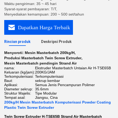
Waktu pengiriman: 35 ~ 45 hari
Syarat-syarat pembayaran: T/T,
Menyediakan kemampuan: 200 ~ 500 set/tahun
Dapatkan Harga Terbaik
Rincian produk
Deskripsi Produk
Menyoroti:
Mesin Masterbatch 200kg/H
,
Produksi Masterbatch Twin Screw Extruder
,
Mesin Masterbatch pendingin Strand Air
nama:
Ekstruder Masterbatch Untaian Air H-TSE65B
Keluaran (kg/jam):
200KG/JAM
Terkomputerisasi:
Terkomputerisasi
Baut:
sekrup kembar
Aplikasi:
Semua Jenis Pencampuran Polimer
Diameter sekrup:
35.6mm
Struktur Majelis:
Tipe Modular
Tempat asal:
Jiangsu, Cina
200kg/H Mesin Masterbatch Komputerisasi Powder Coating
Plastic Twin Screw Extruder
Twin Screw Extruder H-TSE65B Strand Air Masterbatch