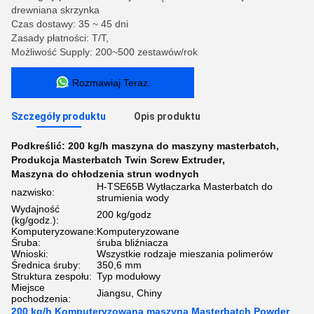
drewniana skrzynka
Czas dostawy: 35 ~ 45 dni
Zasady płatności: T/T,
Możliwość Supply: 200~500 zestawów/rok
Rozmawiaj Teraz.
Szczegóły produktu
Opis produktu
Podkreślić:
200 kg/h maszyna do maszyny masterbatch
,
Produkcja Masterbatch Twin Screw Extruder
,
Maszyna do chłodzenia strun wodnych
H-TSE65B Wytłaczarka Masterbatch do
nazwisko:
strumienia wody
Wydajność
200 kg/godz
(kg/godz.):
Komputeryzowane:
Komputeryzowane
Śruba:
śruba bliźniacza
Wnioski:
Wszystkie rodzaje mieszania polimerów
Średnica śruby:
350,6 mm
Struktura zespołu:
Typ modułowy
Miejsce
Jiangsu, Chiny
pochodzenia:
200 kg/h Komputeryzowana maszyna Masterbatch Powder