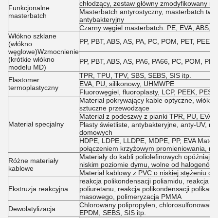
chłodzący, zestaw główny zmodyfikowany reo
Funkcjonalne
Masterbatch antyrostyczny, masterbatch twar
masterbatch
antybakteryjny
Czarny węgiel masterbatch: PE, EVA, ABS, PE
Włókno szklane
PP, PBT, ABS, AS, PA, PC, POM, PET, PEEK, P
(włókno
węglowe)Wzmocnienie
(krótkie włókno
PP, PBT, ABS, AS, PA6, PA66, PC, POM, PET i
modelu MD)
TPR, TPU, TPV, SBS, SEBS, SIS itp.
Elastomer
EVA, PU, silikonowy, UHMWPE
termoplastyczny
Fluorowęgiel, fluoroplasty, LCP, PEEK, PES, 
Materiał pokrywający kable optyczne, włókna
sztuczne przewodzące
Materiał z podeszwy z pianki TPR, PU, EVA
Materiał specjalny
Plasty świetliste, antybakteryjne, anty-UV, m
domowych
HDPE, LDPE, LLDPE, MDPE, PP, EVA Materiał 
połączeniem krzyżowym promieniowania, mat
Materiały do kabli poliolefinowych opóźniają
Różne materiały
niskim poziomie dymu, wolne od halogenów
kablowe
Materiał kablowy z PVC o niskiej stężeniu dy
reakcja polikondensacji poliamidu, reakcja po
Ekstruzja reakcyjna
poliuretanu, reakcja polikondensacji polikarb
masowego, polimeryzacja PMMA
Chlorowany polipropylen, chlorosulfonowany
Dewolatylizacja
EPDM, SEBS, SIS itp.