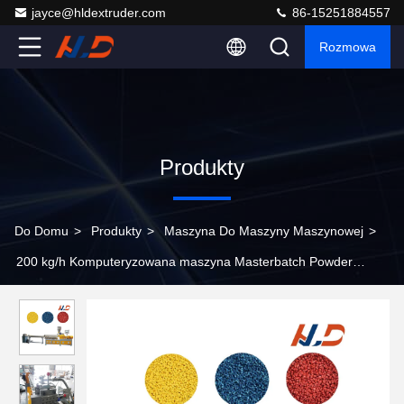
jayce@hldextruder.com
86-15251884557
Rozmowa
Produkty
Do Domu
>
Produkty
>
Maszyna Do Maszyny Maszynowej
>
200 kg/h Komputeryzowana maszyna Masterbatch Powder
Coating Plastic Twin Screw Extruder