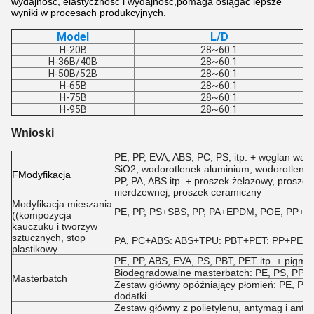
wydajność, elastyczność i wydajność,pomaga osiągać lepsze
wyniki w procesach produkcyjnych.
Model
L/D
H-20B
28~60:1
H-36B/40B
28~60:1
H-50B/52B
28~60:1
H-65B
28~60:1
H-75B
28~60:1
H-95B
28~60:1
Wnioski
PE, PP, EVA, ABS, PC, PS, itp. + węglan wapnia
SiO2, wodorotlenek aluminium, wodorotlenek
F
Modyfikacja
PP, PA, ABS itp. + proszek żelazowy, proszek
nierdzewnej, proszek ceramiczny
Modyfikacja mieszania
PE, PP, PS+SBS, PP, PA+EPDM, POE, PP+NBR,
((kompozycja
kauczuku i tworzyw
sztucznych, stop
PA, PC+ABS: ABS+TPU: PBT+PET: PP+PE itp
plastikowy
PE, PP, ABS, EVA, PS, PBT, PET itp. + pigmen
Biodegradowalne masterbatch: PE, PS, PP + s
Masterbatch
Zestaw główny opóźniający płomień: PE, PP, P
dodatki
Zestaw główny z polietylenu, antymag i antys