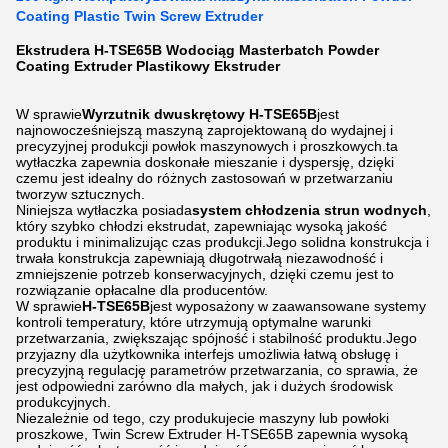
Coating Plastic Twin Screw Extruder
Ekstrudera H-TSE65B Wodociąg Masterbatch Powder
Coating Extruder Plastikowy Ekstruder
W sprawie
Wyrzutnik dwuskrętowy H-TSE65B
jest
najnowocześniejszą maszyną zaprojektowaną do wydajnej i
precyzyjnej produkcji powłok maszynowych i proszkowych.ta
wytłaczka zapewnia doskonałe mieszanie i dyspersję, dzięki
czemu jest idealny do różnych zastosowań w przetwarzaniu
tworzyw sztucznych.
Niniejsza wytłaczka posiada
system chłodzenia strun wodnych
,
który szybko chłodzi ekstrudat, zapewniając wysoką jakość
produktu i minimalizując czas produkcji.Jego solidna konstrukcja i
trwała konstrukcja zapewniają długotrwałą niezawodność i
zmniejszenie potrzeb konserwacyjnych, dzięki czemu jest to
rozwiązanie opłacalne dla producentów.
W sprawie
H-TSE65B
jest wyposażony w zaawansowane systemy
kontroli temperatury, które utrzymują optymalne warunki
przetwarzania, zwiększając spójność i stabilność produktu.Jego
przyjazny dla użytkownika interfejs umożliwia łatwą obsługę i
precyzyjną regulację parametrów przetwarzania, co sprawia, że
jest odpowiedni zarówno dla małych, jak i dużych środowisk
produkcyjnych.
Niezależnie od tego, czy produkujecie maszyny lub powłoki
proszkowe, Twin Screw Extruder H-TSE65B zapewnia wysoką