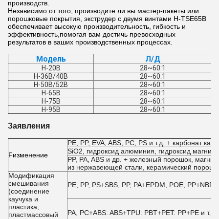
производств.
Независимо от того, производите ли вы мастер-пакеты или
порошковые покрытия, экструдер с двумя винтами H-TSE65B
обеспечивает высокую производительность, гибкость и
эффективность,помогая вам достичь превосходных
результатов в ваших производственных процессах.
Модель
Л/Д
H-20B
28~60:1
H-36B/40B
28~60:1
H-50B/52B
28~60:1
H-65B
28~60:1
H-75B
28~60:1
H-95B
28~60:1
Заявления
PE, PP, EVA, ABS, PC, PS и т.д. + карбонат кал
SiO2, гидроксид алюминия, гидроксид магния,
F
изменение
PP, PA, ABS и др. + железный порошок, магн
из нержавеющей стали, керамический порошо
Модификация
смешивания
PE, PP, PS+SBS, PP, PA+EPDM, POE, PP+NBR, E
(соединение
каучука и
пластика,
PA, PC+ABS: ABS+TPU: PBT+PET: PP+PE и т.д.
пластмассовый