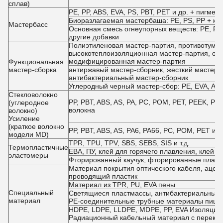
сплав)
PE, PP, ABS, EVA, PS, PBT, PET и др. + пигмен
Биоразлагаемая мастербаша: PE, PS, PP + кра
Мастербасс
Основная смесь огнеупорных веществ: PE, PP,
другие добавки
Полиэтиленовая мастер-партия, противотуман
высокотеплоизоляционная мастер-партия, ох
модифицированная мастер-партия
Функциональная
мастер-сборка
антиржавый мастер-сборник, жесткий мастер-с
антибактериальный мастер-сборник
Углеродный черный мастер-сбор: PE, EVA, ABS
Стекловолокно
PP, PBT, ABS, AS, PA, PC, POM, PET, PEEK, PP
(углеродное
волокна
волокно)
Усиление
(краткое волокно
PP, PBT, ABS, AS, PA6, PA66, PC, POM, PET и 
модели MD)
TPR, TPU, TPV, SBS, SEBS, SIS и т.д.
Термопластичные
ЕВА, ПУ, клей для горячего плавления, клей 
эластомеры
Фторированный каучук, фторированные пластма
Материал покрытия оптического кабеля, ацета
проводящий пластик
Материал из TPR, PU, EVA пены
Специальный
Светящиеся пластмассы, антибактериальные 
материал
PE-соединительные трубные материалы пища
HDPE, LDPE, LLDPE, MDPE, PP, EVA Изоляцио
Радиационный кабельный материал с перекр