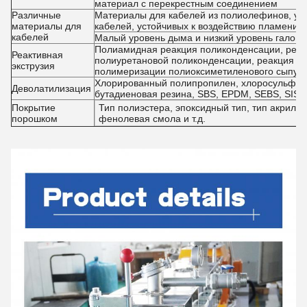
материал с перекрестным соединением
Различные
Материалы для кабелей из полиолефинов, ус
материалы для
кабелей, устойчивых к воздействию пламени, 
кабелей
Малый уровень дыма и низкий уровень галоге
Полиамидная реакция поликонденсации, реак
Реактивная
полиуретановой поликонденсации, реакция п
экструзия
полимеризации полиоксиметиленового сыпуч
Хлорированный полипропилен, хлоросульфон
Деволатилизация
бутадиеновая резина, SBS, EPDM, SEBS, SIS и 
Покрытие
Тип полиэстера, эпоксидный тип, тип акрилов
порошком
фенолевая смола и т.д.