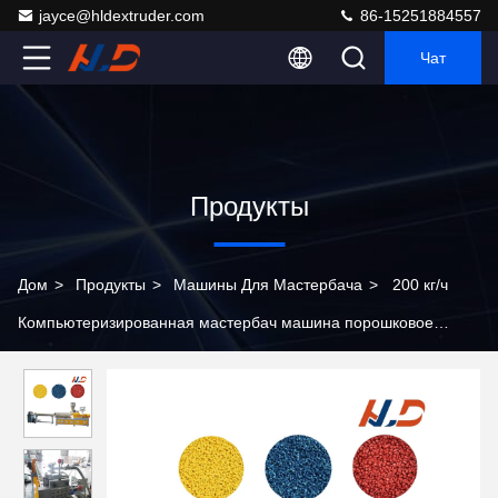
jayce@hldextruder.com
86-15251884557
Чат
Продукты
Дом
>
Продукты
>
Машины Для Мастербача
>
200 кг/ч
Компьютеризированная мастербач машина порошковое
покрытие пластмассового двойного винта экструдер