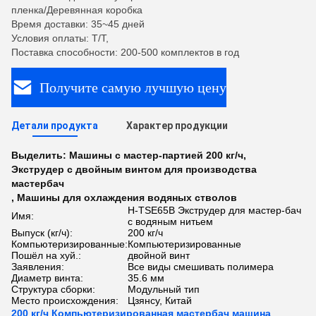
пленка/Деревянная коробка
Время доставки: 35~45 дней
Условия оплаты: T/T,
Поставка способности: 200-500 комплектов в год
Получите самую лучшую цену
Детали продукта
Характер продукции
Выделить:
Машины с мастер-партией 200 кг/ч
,
Экструдер с двойным винтом для производства
мастербач
,
Машины для охлаждения водяных стволов
H-TSE65B Экструдер для мастер-бач
Имя:
с водяным нитьем
Выпуск (кг/ч):
200 кг/ч
Компьютеризированные:
Компьютеризированные
Пошёл на хуй.:
двойной винт
Заявления:
Все виды смешивать полимера
Диаметр винта:
35.6 мм
Структура сборки:
Модульный тип
Место происхождения:
Цзянсу, Китай
200 кг/ч Компьютеризированная мастербач машина