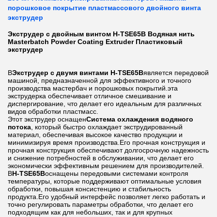
порошковое покрытие пластмассового двойного винта
экструдер
Экструдер с двойным винтом H-TSE65B Водяная нить
Masterbatch Powder Coating Extruder Пластиковый
экструдер
В
Экструдер с двумя винтами H-TSE65B
является передовой
машиной, предназначенной для эффективного и точного
производства мастербач и порошковых покрытий.эта
экструдерка обеспечивает отличное смешивание и
диспергирование, что делает его идеальным для различных
видов обработки пластмасс.
Этот экструдер оснащен
Система охлаждения водяного
потока
, который быстро охлаждает экструдированный
материал, обеспечивая высокое качество продукции и
минимизируя время производства.Его прочная конструкция и
прочная конструкция обеспечивают долгосрочную надежность
и снижение потребностей в обслуживании, что делает его
экономически эффективным решением для производителей.
В
H-TSE65B
оснащены передовыми системами контроля
температуры, которые поддерживают оптимальные условия
обработки, повышая консистенцию и стабильность
продукта.Его удобный интерфейс позволяет легко работать и
точно регулировать параметры обработки, что делает его
подходящим как для небольших, так и для крупных