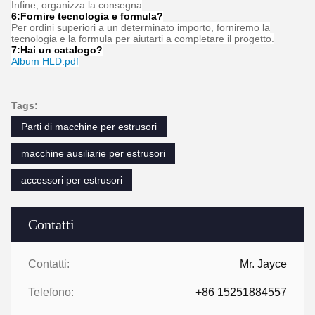
Domande frequenti
1: Quanti anni di esperienza hai?
Oltre 15 anni di esperienza nel settore degli estrusori.
2: Siete commercianti o produttori? Qual è l'area della
fabbrica?
Siamo produttori, la fabbrica è di oltre 5000 metri quadrati.
3:
Accessori per viti e fusti, chi li produce?
La nostra fabbrica lo produce noi stessi
4: Posso avere un ordine del campione per l'estrusore?
Sì, diamo il benvenuto all'ordine del campione per testare e
verificare la qualità. Sono accettabili campioni misti.
5: Come procedere con un ordine?
Innanzitutto, fateci sapere le vostre esigenze o applicazioni.
In secondo luogo, citiamo in base alle vostre esigenze o ai nostri
suggerimenti.
In terzo luogo, il cliente conferma i campioni e deposita il deposito
per l'ordine formale.
In quarto luogo, organizziamo la produzione.
Infine, organizza la consegna
6:
Fornire tecnologia e formula
?
Per ordini superiori a un determinato importo, forniremo la