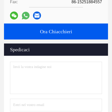
tecnologia e la formula per aiutarti a completare il progetto.
7:
Hai un catalogo?
Album HLD.pdf
Tags:
Parti di macchine per estrusori
macchine ausiliarie per estrusori
accessori per estrusori
Contatti
Contatti:
Mr. Jayce
Telefono:
+86 15251884557
Fax:
86-15251884557