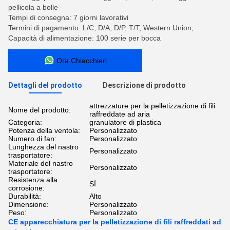
pellicola a bolle
Tempi di consegna: 7 giorni lavorativi
Termini di pagamento: L/C, D/A, D/P, T/T, Western Union,
Capacità di alimentazione: 100 serie per bocca
Ora Chiacchieri
Dettagli del prodotto
Descrizione di prodotto
attrezzature per la pelletizzazione di fili
Nome del prodotto:
raffreddate ad aria
Categoria:
granulatore di plastica
Potenza della ventola:
Personalizzato
Numero di fan:
Personalizzato
Lunghezza del nastro
Personalizzato
trasportatore:
Materiale del nastro
Personalizzato
trasportatore:
Resistenza alla
SÌ
corrosione:
Durabilità:
Alto
Dimensione:
Personalizzato
Peso:
Personalizzato
CE apparecchiatura per la pelletizzazione di fili raffreddati ad