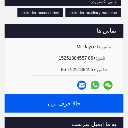
جانبی اکسترودر
extruder accessories
extruder auxiliary machine
تماس ها
تماس ها:
Mr. Jayce
تلفن:
+86 15251884557
فکس:
86-15251884557
حالا حرف بزن
به ما ایمیل بفرست