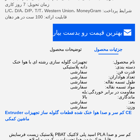
زمان تحویل: 7 روز کاری
شرایط پرداخت: L/C، D/A، D/P، T/T، Western Union، MoneyGram
قابلیت ارائه: 100 ست در هر دهان
بهترین قیمت رو بدست بیار
جزئیات محصول
توضیحات محصول
نام محصول:
تجهیزات گلوله سازی رشته ای با هوا خنک
دسته بندی:
دانه پلاستیکی
قدرت فن:
سفارشی
تعداد هواداران:
سفارشی
طول تسمه نقاله:
سفارشی
مواد تسمه نقاله:
سفارشی
مقاومت در برابر خوردگی:
بله
ماندگاری:
بالا
بعد:
سفارشی
وزن:
سفارشی
CE کم سر و صدا هوا خنک شده قطعات گلوله ساز تجهیزات Extruder
ماشین کمکی
کم سر و صدا PLA اسید پلی لاکتیک PBAT پلاستیک زیست فرسایش
قابل خنک شدن هوا تجهیزات پر کردن و اصلاح