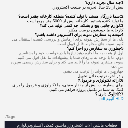
1چند سال تجربه داري؟
بیش از 15 سال تجربه در صنعت اکسترودر.
2:شما بازرگان هستید یا تولید کننده؟ منطقه کارخانه چقدر است؟
ما تولید کننده هستیم، کارخانه بیش از 5000 متر مربع است.
3:
لوازم جانبی پیچ و بشکه، چه کسی تولید می کند؟
کارخانه ما خودشون درست ميکنن
4ميشه يه سفارش نمونه براي اكسترودر داشته باشم؟
بله، ما از سفارش نمونه برای آزمایش و بررسی کیفیت استقبال می
کنیم. نمونه های مخلوط قابل قبول است.
5چطوري يه سفارش رو اجرا کنم؟
اول از همه، به ما اجازه دهید نیازها یا درخواست خود را بشناسیم.
دوم، ما با توجه به نیازهای شما یا پیشنهادات ما نقل قول می کنیم.
سوم، مشتری نمونه ها را تایید می کند و برای سفارش رسمی سپرده
می دهد.
چهارمین، ما تولید را ترتیب می دهیم.
و در آخر، ترتيب دادن تحویل
6:
ارائه تکنولوژی و فرمول
?
برای سفارشات بیش از مقدار معینی، ما تکنولوژی و فرمول را برای
کمک به شما در تکمیل پروژه فراهم می کنیم.
7:
کاتالوگ داري ؟
HLD آلبوم.pdf
Tags:
قطعات ماشین آلات اکستروژر,ماشین کمکی اکسترودر,لوازم