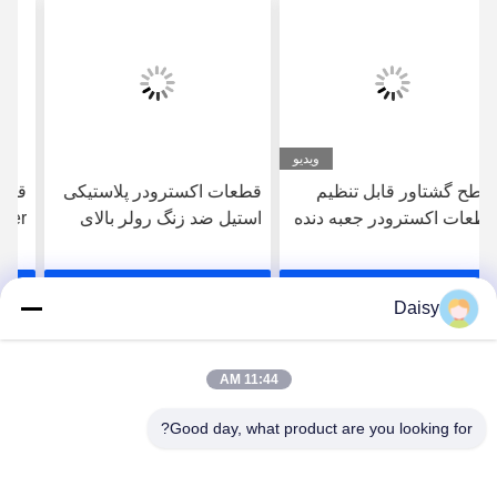
قطعات اکسترودر پلاستیکی
قطعات ماشین اکستروژر
استیل ضد زنگ رولر بالای
Hopper فولاد ضد زنگ
مخزن آب مقاوم به خوردگی
Extrusion Hopper قابل
تنظیم
بهترین قیمت رو بدست
بهترین قیمت رو بدست
Daisy
بیار
بیار
11:44 AM
Good day, what product are you looking for?
Nanjing Henglande Machinery Technology Co.,
Ltd.