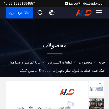
86-15251884557
jayce@hldextruder.com
حالا حرف بزن
محصولات
خونه
>
محصولات
>
قطعات اکستروژر
>
CE کم سر و صدا هوا
خنک شده قطعات گلوله ساز تجهیزات Extruder ماشین کمکی